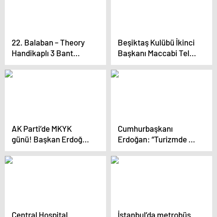
22. Balaban – Theory
Beşiktaş Kulübü İkinci
Handikaplı 3 Bant
Başkanı Maccabi Tel
Bilardo Turnuvası
Aviv’i İstanbul’da
İstanbul’da Başladı
Ağırlamayı Bekliyor
AK Parti’de MKYK
Cumhurbaşkanı
günü! Başkan Erdoğan
Erdoğan: “Turizmde de
sinyali vermişti:
dünya markası olana
Değişimin fitili
kadar durmayacağız”
ateşleniyor
Central Hospital
İstanbul’da metrobüs