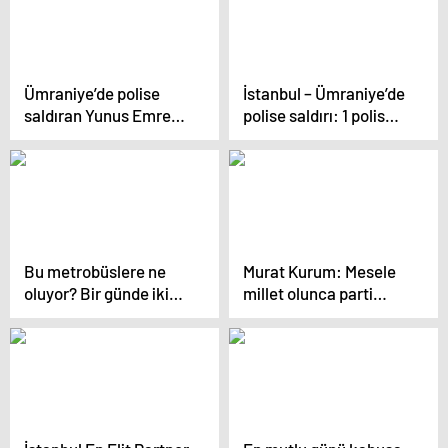
Ümraniye’de polise
İstanbul – Ümraniye’de
saldıran Yunus Emre
polise saldırı: 1 polis
Geçti, suç makinesi
şehit oldu, 1 polis yaralı
çıktı
Bu metrobüslere ne
Murat Kurum: Mesele
oluyor? Bir günde ikinci
millet olunca parti
kaza: Yaralılar var
gözetmeksizin
herkesle görüşüyoruz