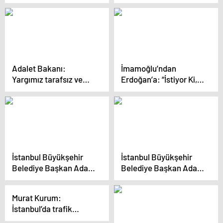
Başkan Adayı Birol
derelerini tamamen
Aydın, Üsküdar’da
ıslah edeceğiz”
lokma dağıtımına
katıldı
Adalet Bakanı:
İmamoğlu’ndan
Yargımız tarafsız ve
Erdoğan’a: “İstiyor Ki,
bağımsızdır, darbeciler
Her Şeyi Ona Teslim
hesap verecek
Edelim. Neyse; Biz Onu
Yavaş Yavaş Emekli
Etmeye Hazırlanıyoruz
Merak Etmesin”
İstanbul Büyükşehir
İstanbul Büyükşehir
Belediye Başkan Adayı
Belediye Başkan Adayı
Kurum: “15 Nisan’da
Murat Kurum,
başvurularını almaya
Karadeniz’in illerine
Murat Kurum:
başlayacağız”
bakanlar bizim
İstanbul’da trafik
eserlerimizi görür
çilesini bitireceğiz