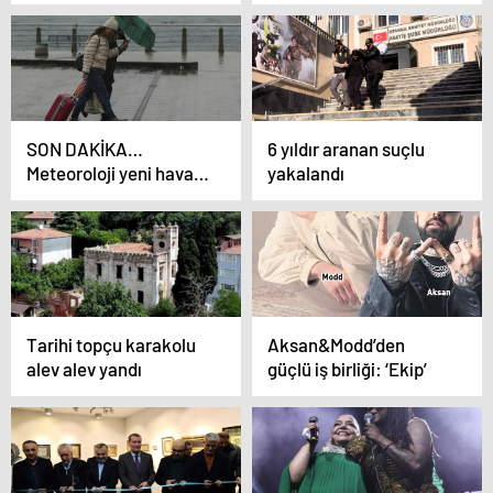
bıçaklayarak öldürdü
SON DAKİKA…
6 yıldır aranan suçlu
Meteoroloji yeni hava
yakalandı
durumu raporunu
paylaştı! İstanbul ile
Ankara için sağanak ve
kar uyarısı: 20 derece
birden düşüyor!
Tarihi topçu karakolu
Aksan&Modd’den
alev alev yandı
güçlü iş birliği: ‘Ekip’