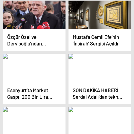
görüntüler ortaya çıktı
Özgür Özel ve
Mustafa Cemil Efe’nin
Dervişoğlu’ndan
‘İnşirah’ Sergisi Açıldı
Özdağ’a Destek
Esenyurt’ta Market
SON DAKİKA HABERİ:
Gaspı: 200 Bin Lira
Serdal Adalı’dan teknik
Çalıntı
direktör açıklaması!