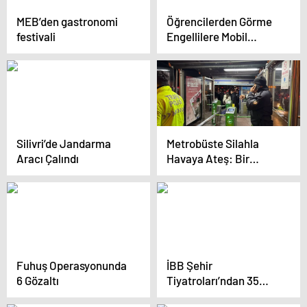
MEB’den gastronomi
Öğrencilerden Görme
festivali
Engellilere Mobil
Uygulama
Silivri’de Jandarma
Metrobüste Silahla
Aracı Çalındı
Havaya Ateş: Bir
Şüpheli Gözaltına
Alındı
Fuhuş Operasyonunda
İBB Şehir
6 Gözaltı
Tiyatroları’ndan 35
Oyun