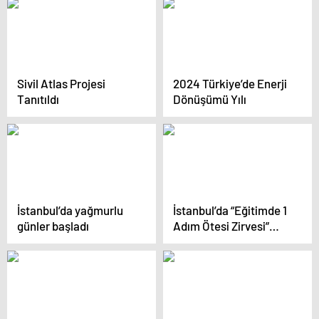
Sivil Atlas Projesi
2024 Türkiye’de Enerji
Tanıtıldı
Dönüşümü Yılı
İstanbul’da yağmurlu
İstanbul’da “Eğitimde 1
günler başladı
Adım Ötesi Zirvesi”
düzenlendi! Dr. Esra
Albayrak: Sözde
özgürler tarafından
masum insanlar
katlediliyor