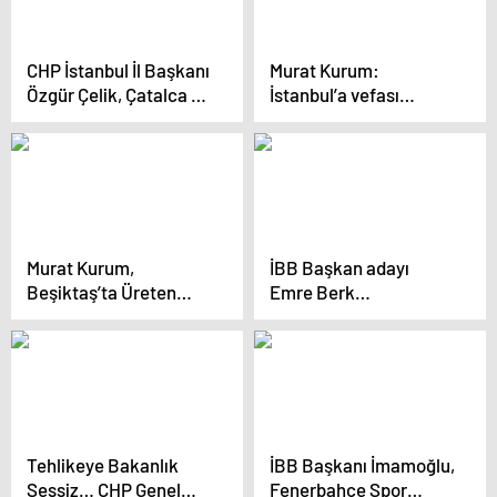
Nereden Nereye”
CHP İstanbul İl Başkanı
Murat Kurum:
Özgür Çelik, Çatalca ve
İstanbul’a vefası
Üsküdar’da saha
olmayanlarla
çalışmalarına katıldı
yönetilemez
Murat Kurum,
İBB Başkan adayı
Beşiktaş’ta Üreten
Emre Berk
İstanbul Büyüten
Hacıgüzeller,
Türkiye programında
İstanbul’da deprem
konuştu
ekipleri kuracak
Tehlikeye Bakanlık
İBB Başkanı İmamoğlu,
Sessiz… CHP Genel
Fenerbahçe Spor