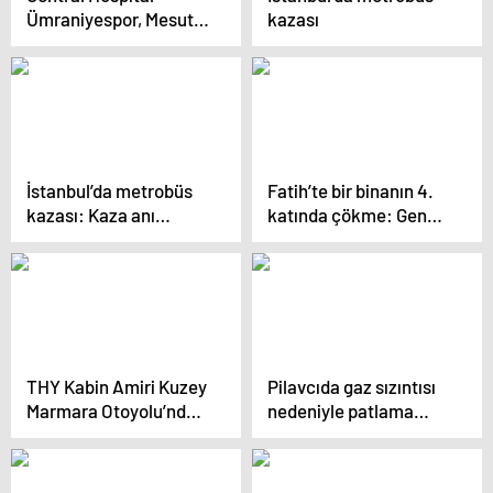
Ümraniyespor, Mesut
kazası
Özil’e altyapıyı emanet
edecek
İstanbul’da metrobüs
Fatih’te bir binanın 4.
kazası: Kaza anı
katında çökme: Genç
görüntülendi
kız yaralandı
THY Kabin Amiri Kuzey
Pilavcıda gaz sızıntısı
Marmara Otoyolu’nda
nedeniyle patlama
Hayatını Kaybetti
meydana geldi