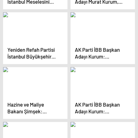
İstanbul Meselesini
Adayı Murat Kurum,
Milletin Zihninden
İstanbul’da
Söküp Atacağız
Vatandaşlarla Buluştu
Yeniden Refah Partisi
AK Parti İBB Başkan
İstanbul Büyükşehir
Adayı Kurum:
Belediye Başkan Adayı
“İstanbul’da 650 bin
Mehmet Altınöz ve ilçe
konutu 5 yıl içerisinde
belediye başkan
dönüştüreceğiz”
adayları tanıtıldı
Hazine ve Maliye
AK Parti İBB Başkan
Bakanı Şimşek:
Adayı Kurum:
Enflasyonu Tek
“İstanbul’da 650 bin
Haneye İndireceğiz
konutu 5 yıl içerisinde
dönüştüreceğiz”