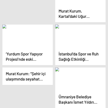
Murat Kurum,
Kartal’daki Uğur
Mumcu Cemevi’ni
Ziyaret Etti
‘Yurdum Spor Yapıyor
İstanbul’da Spor ve Ruh
Projesi’nde eski
Sağlığı Etkinliği
futbolcular sahaya indi
Düzenlendi
Murat Kurum: “Şehir içi
ulaşımında seyahat
süresini yüzde 20
düşüreceğiz”
Ümraniye Belediye
Başkanı İsmet Yıldırım:
İstanbul hizmetlerle