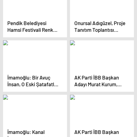
Bu Soruyu Soracağım
Pendik Belediyesi
Onursal Adıgüzel, Proje
Hamsi Festivali Renkli
Tanıtım Toplantısı
Görüntülere Sahne
Düzenledi…
Oldu
“Yapacağımız Projeler
Tam 1 Milyon 474 Bin
718 Metrekare Yer
Tutuyor”
İmamoğlu: Bir Avuç
AK Parti İBB Başkan
İnsan, O Eski Şatafatlı
Adayı Murat Kurum,
Günlerine Dönmek
Kastamonu’da sel
İstiyor
felaketinden zarar
gören ilçeleri inşa
ettiklerini söyledi
İmamoğlu: Kanal
AK Parti İBB Başkan