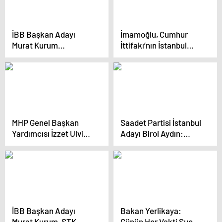
İBB Başkan Adayı
İmamoğlu, Cumhur
Murat Kurum
İttifakı’nın İstanbul
Küçükçekmece’de
adayının Gazze çıkışına
Miting Düzenledi
tepki gösterdi
MHP Genel Başkan
Saadet Partisi İstanbul
Yardımcısı İzzet Ulvi
Adayı Birol Aydın:
Yönter: İstanbul’da
“Bizim Bir İstanbul
irademizi göstereceğiz
Tasavvurumuz Var,
Kalite Denince Akla
İstanbul Gelecek”
İBB Başkan Adayı
Bakan Yerlikaya:
Murat Kurum, STK
Günün Her Vakti Suçu