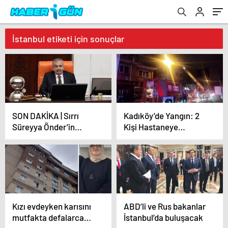
İstanbul etiketi için sonuçlar
SON DAKİKA | Sırrı
Kadıköy’de Yangın: 2
Süreyya Önder’in
Kişi Hastaneye
ameliyatı sona erdi!
Kaldırıldı
Yoğun bakım
servisinde gözlem
altına alındı
Kızı evdeyken karısını
ABD’li ve Rus bakanlar
mutfakta defalarca
İstanbul’da buluşacak