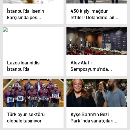
İstanbul’da lisenin
430 kişiyi mağdur
karşısında pes
ettiler! Dolandırıcı aile
dedirten olay!
çetesi!
Çırılçıplak soyundu
öğrencileri taciz etti
Lazos Ioannidis
Alev Alatlı
İstanbul’da
Sempozyumu’nda
Güçlü Mesajlar
Türk oyun sektörü
Ayşe Barım’ın Gezi
globale taşınıyor
Parkı’nda sanatçıları
yönlendirdiği