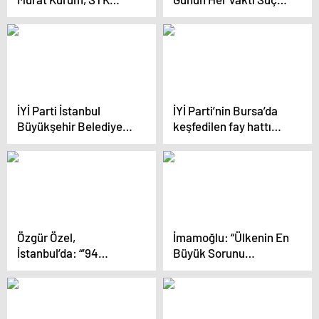
Ziyaretinde Dünya
Önlemek İçin
Mazlumlarının Umutla
Çalışıyoruz
Beklediği Bir
Seçimden Bahsetti
İYİ Parti İstanbul
İYİ Parti’nin Bursa’da
Büyükşehir Belediye
keşfedilen fay hattı
Başkan Adayı Buğra
araştırma önergesi
Kavuncu: ‘Seçimin
reddedildi
kazananı olacak bir
aday var, diğerleri
kaybedecek’
Özgür Özel,
İmamoğlu: “Ülkenin En
İstanbul’da: “’94
Büyük Sorunu
Ruhuyla’ Diyorlar.
Ekonomik Kriz. 14
Sene Önce 200 Lira,
130 Dolar Yapıyordu,
Şimdi 6,5 Dolar.