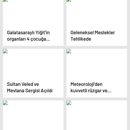
Galatasaraylı Yiğit’in
Geleneksel Meslekler
organları 4 çocuğa
Tehlikede
umut oldu
Sultan Veled ve
Meteoroloji’den
Mevlana Sergisi Açıldı
kuvvetli rüzgar ve
sağanak uyarısı