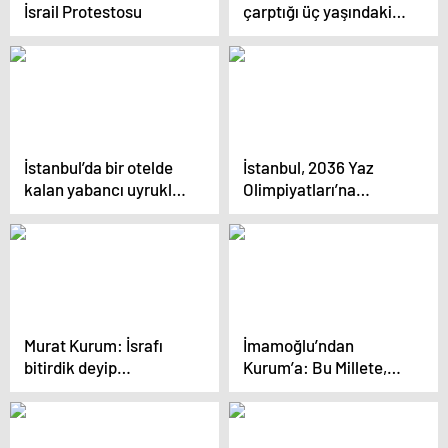
İsrail Protestosu
çarptığı üç yaşındaki
çocuk hayatını
kaybetti… Feci kaza
kamerada
İstanbul’da bir otelde
İstanbul, 2036 Yaz
kalan yabancı uyruklu
Olimpiyatları’na
şahıs, komşuların gözü
adaylık için
önünde kendini tatmin
hazırlanıyor
etti
Murat Kurum: İsrafı
İmamoğlu’ndan
bitirdik deyip
Kurum’a: Bu Millete,
tabelalara 175 milyon
‘Kanal İstanbul
harcadı
Gündemimde Yok’
Demeyene Kadar, Sana