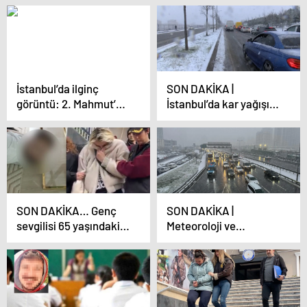
kaldı
karşılaşınca 5
arkadaşıyla darbetti!
İşte o anlar
İstanbul’da ilginç
SON DAKİKA |
görüntü: 2. Mahmut’un
İstanbul’da kar yağışı
anısı apartmanların
etkisini artırdı! Bazı
arasında sıkıştı
araçlar yokuş
çıkmakta zorlandı,
yolda kaldı
SON DAKİKA… Genç
SON DAKİKA |
sevgilisi 65 yaşındaki iş
Meteoroloji ve
adamına kabusu
AKOM’dan hava
yaşattı: 25 milyonluk
durumu uyarısı!
haraç istedi evini
İstanbul’da kar yağışı
kurşun yağmuruna
yarın devam edecek
tuttu!
mi?