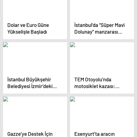
Dolar ve Euro Güne
İstanbul’da “Süper Mavi
Yükselişle Başladı
Dolunay” manzarası
nefes kesti
İstanbul Büyükşehir
TEM Otoyolu’nda
Belediyesi İzmir’deki
motosiklet kazası:
Orman Yangınına
Motosiklet alev alev
Müdahale Ediyor
yandı
Gazze’ye Destek İçin
Esenyurt’ta aracın