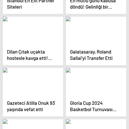
İstanbul En Elit Partner
En mutlu günü kabusa
Siteleri
döndü! Gelinliği bir
anda alevler içinde
kaldı
Dilan Çıtak uçakta
Galatasaray, Roland
hostesle kavga etti!
Sallai’yi Transfer Etti
“Gözündeki lensleri
oydurtma bana. Ben
bunu döverim”
Gazeteci Atilla Onuk 93
Gloria Cup 2024
yaşında vefat etti
Basketbol Turnuvası
Antalya’da
Düzenlenecek