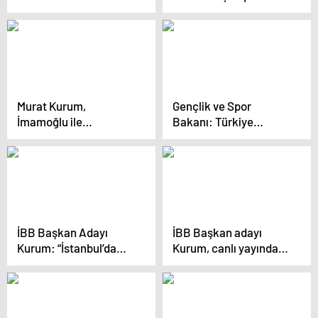
Başkan Yardımcısı
Kulübüne Ziyaret
Ulaş Karasu: “Kim Bu
Gerçekleştirdi
3. Şahıslar”
Murat Kurum,
Gençlik ve Spor
İmamoğlu ile
Bakanı: Türkiye
televizyon programına
Avrupa’nın en modern
çıkmayacağını belirtti
spor tesislerine sahip
İBB Başkan Adayı
İBB Başkan adayı
Kurum: “İstanbul’da
Kurum, canlı yayında
650 bin konutu
konuştu Açıklaması
dönüştürmek
zorundayız, bu bir milli
güvenlik meselesi”