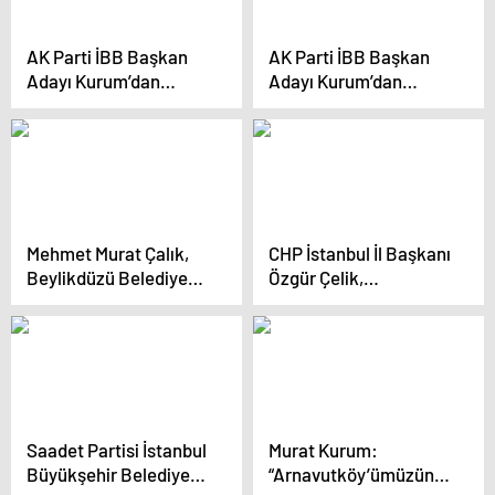
alacağız”
AK Parti İBB Başkan
AK Parti İBB Başkan
Adayı Kurum’dan
Adayı Kurum’dan
fırıncılara müjde:
fırıncılara müjde:
“Fırıncılarımıza Toprak
“Fırıncılarımıza
Mahsulleri Ofisi’mizden
TMO’dan ucuz ve
ucuz ve kaliteli un
kaliteli un tedariki
tedariki sağlayacağız”
sağlayacağız”
Mehmet Murat Çalık,
CHP İstanbul İl Başkanı
Beylikdüzü Belediye
Özgür Çelik,
Başkanlığı için seçim
Beylikdüzü ve
çalışmalarına başladı
Eyüpsultan’da saha
çalışmalarına katıldı
Saadet Partisi İstanbul
Murat Kurum:
Büyükşehir Belediye
“Arnavutköy’ümüzün