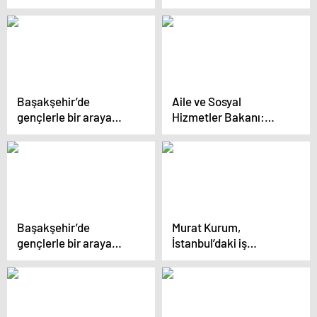
merkezi daha ekleyip
karşı korumak
afet anında destek
zorundayız”
vereceğiz
Başakşehir’de
Aile ve Sosyal
gençlerle bir araya
Hizmetler Bakanı:
gelen Kurum:
İstanbul 5 yıl boşa
“Kararları gençlerle
geçirdi
oluşturacağımız
gençlik meclisimizle
alacağız”
Başakşehir’de
Murat Kurum,
gençlerle bir araya
İstanbul’daki iş
gelen Kurum:
insanları ve esnafın
“Kararları gençlerle
endişelerini
oluşturacağımız
gidereceğini söyledi
gençlik meclisimizle