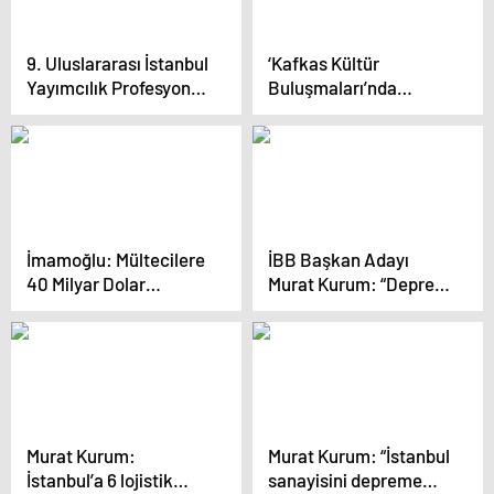
9. Uluslararası İstanbul
‘Kafkas Kültür
Yayımcılık Profesyonel
Buluşmaları’nda
Buluşmaları
Konuşan İmamoğlu:
“Kimsenin Bir Ülkede
‘Azınlık’ Diye Tarif
Edilmesini Kabul
Etmem, Edemem”
İmamoğlu: Mültecilere
İBB Başkan Adayı
40 Milyar Dolar
Murat Kurum: “Deprem
Harcadım Dedi mi Peki
dönüşümü terörle
O Yük Olmadı… Ülkenin
mücadele kadar
Kötü Yönetimini
önemli”
Suratlarına Vurmaya
Devam Edeceğim
Murat Kurum:
Murat Kurum: “İstanbul
İstanbul’a 6 lojistik
sanayisini depreme