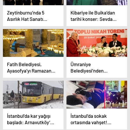
Zeytinburnu’nda 5
Kibariye ile Buika’dan
Asırlık Hat Sanatı
tarihi konser: Sevdam
Sergisi Açıldı
Ağlıyor şarkısını
seslendirdiler
Fatih Belediyesi,
Ümraniye
Ayasofya’yı Ramazan
Belediyesi’nden
Öncesi Gül Suyu ile
Roman Çiftlere Toplu
Temizledi
Nikah Töreni
İstanbul’da kar yağışı
İstanbul’da sokak
başladı: Arnavutköy’de
ortasında vahşet!
İETT otobüsü yolda
Husumetlisi ile