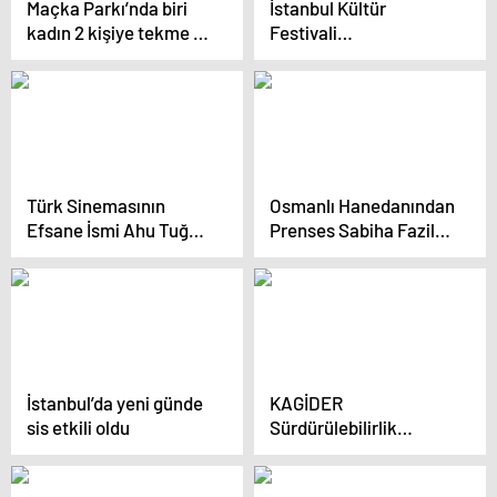
Maçka Parkı’nda biri
İstanbul Kültür
kadın 2 kişiye tekme ve
Festivali
yumruklarla saldırı
Sanatseverleri
Ağırlıyor
Türk Sinemasının
Osmanlı Hanedanından
Efsane İsmi Ahu Tuğba
Prenses Sabiha Fazile
Son Yolculuğuna
İbrahim Hayatını
Uğurlandı
Kaybetti
İstanbul’da yeni günde
KAGİDER
sis etkili oldu
Sürdürülebilirlik
Raporu’nu Yayınladı