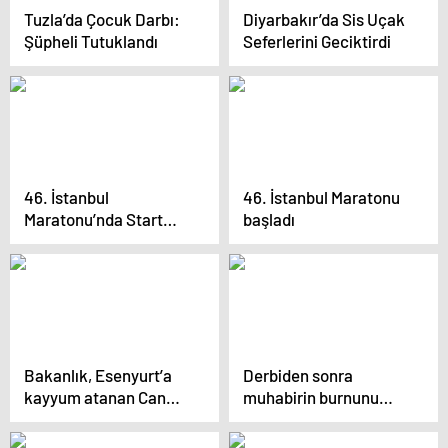
Tuzla’da Çocuk Darbı:
Diyarbakır’da Sis Uçak
Şüpheli Tutuklandı
Seferlerini Geciktirdi
46. İstanbul
46. İstanbul Maratonu
Maratonu’nda Start
başladı
Verildi
Bakanlık, Esenyurt’a
Derbiden sonra
kayyum atanan Can
muhabirin burnunu
Aksoy’u
kıran Sezgin Gülnar
kaymakamlıktan vali
tutuklandı