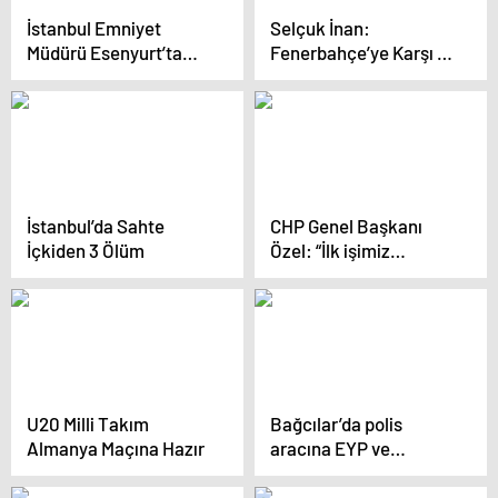
İstanbul Emniyet
Selçuk İnan:
Müdürü Esenyurt’ta
Fenerbahçe’ye Karşı İyi
Uygulamaları
Mücadele Ettik
Denetledi
İstanbul’da Sahte
CHP Genel Başkanı
İçkiden 3 Ölüm
Özel: “İlk işimiz
İstanbul Sözleşmesi’ne
dönmek olacaktır”
U20 Milli Takım
Bağcılar’da polis
Almanya Maçına Hazır
aracına EYP ve
molotofkokteyli atıldı