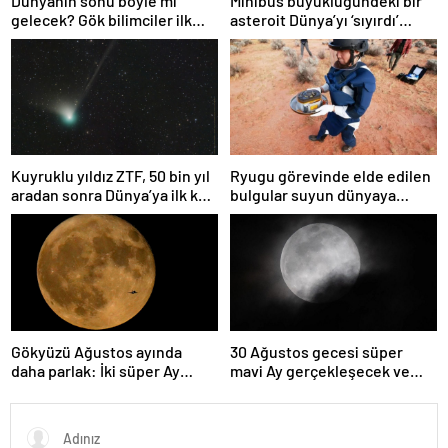
Dünyanın sonu böyle mi
Minibüs büyüklüğündeki bir
gelecek? Gök bilimciler ilk
asteroit Dünya’yı ‘sıyırdı’
kez sönen yıldızın gezegeni
geçti
yutmasına tanık oldu
Kuyruklu yıldız ZTF, 50 bin yıl
Ryugu görevinde elde edilen
aradan sonra Dünya’ya ilk kez
bulgular suyun dünyaya
çok yaklaşacak
asteroitlerce getirilmiş
olabileceğini gösteriyor
Gökyüzü Ağustos ayında
30 Ağustos gecesi süper
daha parlak: İki süper Ay
mavi Ay gerçekleşecek ve
gözlemlenecek
aynı ayda ikinci kez dolunay
olacak