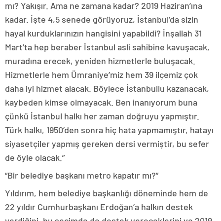
mı? Yakışır. Ama ne zamana kadar? 2019 Haziran’ına
kadar. İşte 4,5 senede görüyoruz, İstanbul’da sizin
hayal kurduklarınızın hangisini yapabildi? İnşallah 31
Mart’ta hep beraber İstanbul asli sahibine kavuşacak,
muradına erecek, yeniden hizmetlerle buluşacak.
Hizmetlerle hem Ümraniye’miz hem 39 ilçemiz çok
daha iyi hizmet alacak. Böylece İstanbullu kazanacak,
kaybeden kimse olmayacak. Ben inanıyorum buna
çünkü İstanbul halkı her zaman doğruyu yapmıştır.
Türk halkı, 1950’den sonra hiç hata yapmamıştır, hatayı
siyasetçiler yapmış gereken dersi vermiştir, bu sefer
de öyle olacak.”
“Bir belediye başkanı metro kapatır mı?”
Yıldırım, hem belediye başkanlığı döneminde hem de
22 yıldır Cumhurbaşkanı Erdoğan’a halkın destek
verdiğini, bu seçimde de destek vereceklerini ve 2019