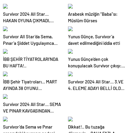
Survivor 2024 All Star…
Arabesk müziğin “Baba”sı:
HAKAN OYUNA ÇIKMADI,
Müslüm Gürses
İKİNCİ ELEME ADAYI KİM
OLDU?
Survivor All Star’da Sema,
Yunus Günçe, Survivor’a
Pınar’a Şiddet Uygulayınca
davet edilmediğini iddia etti
Diskalifiye Edildi
İBB ŞEHİR TİYATROLARI’NDA
Yunus Günçe’den çok
BU HAFTA!..
konuşulacak Survivor çıkışı:
Davet edilmeme rağmen
videolarımdan dolayı beni
İBB Şehir Tiyatroları… MART
Survivor 2024 All Star… 3.VE
almadılar
AYINDA 38 OYUNU
4. ELEME ADAYI BELLİ OLDU,
SEYİRCİYLE
SAKATLIKLAR ÜZDÜ!
BULUŞTURUYOR!
Survivor 2024 All Star… SEMA
VE PINAR KAVGASINDAN
DİSKALİFİYE ÇIKTI!
Survivor’da Sema ve Pınar
Dikkat!.. Bu tuzağa