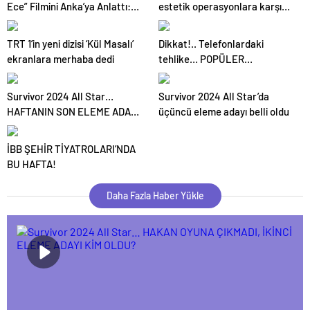
Ece” Filmini Anka’ya Anlattı:
estetik operasyonlara karşı
“İzlediği Zaman Herkesin ‘Biz
değilim
de Böyleyiz, Sen de Böylesin’
TRT 1’in yeni dizisi ‘Kül Masalı’
Dikkat!.. Telefonlardaki
Diyeceği Bir Hikâye”
ekranlara merhaba dedi
tehlike… POPÜLER
UYGULAMALAR
HAKKINIZDAKİ HERŞEYİ
Survivor 2024 All Star…
Survivor 2024 All Star’da
TOPLUYOR!..
HAFTANIN SON ELEME ADAYI
üçüncü eleme adayı belli oldu
BELLİ OLDU!
İBB ŞEHİR TİYATROLARI’NDA
BU HAFTA!
Daha Fazla Haber Yükle