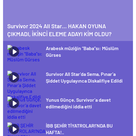
Survivor 2024 All Star… HAKAN OYUNA
ÇIKMADI, İKİNCİ ELEME ADAYI KİM OLDU?
Arabesk müziğin “Baba”sı: Müslüm
Gürses
Survivor All Star’da Sema, Pınar’a
Şiddet Uygulayınca Diskalifiye Edildi
Yunus Günçe, Survivor’a davet
edilmediğini iddia etti
İBB ŞEHİR TİYATROLARI’NDA BU
HAFTA!..