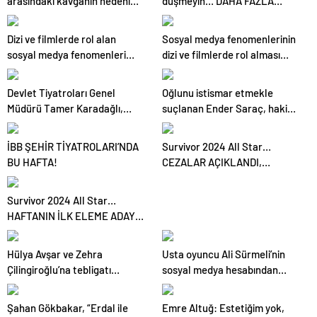
arasındaki kavganın nedeni
düşmeyin… DAHA FAZLA
ortaya çıktı
MEGAPİKSEL, DAHA İYİ
GÖRÜNTÜ MÜ DEMEK?..
Dizi ve filmlerde rol alan
Sosyal medya fenomenlerinin
sosyal medya fenomenleri
dizi ve filmlerde rol alması
sinema sektöründe kaliteyi
tartışmalara neden oluyor
düşürüyor
Devlet Tiyatroları Genel
Oğlunu istismar etmekle
Müdürü Tamer Karadağlı,
suçlanan Ender Saraç, hakim
EGEKAF 24’e konuk oldu
karşısında gözyaşlarına
boğuldu
İBB ŞEHİR TİYATROLARI’NDA
Survivor 2024 All Star…
BU HAFTA!
CEZALAR AÇIKLANDI,
ÜÇÜNCÜ ELEME ADAYI BELLİ
OLDU!
Survivor 2024 All Star…
HAFTANIN İLK ELEME ADAYI
BELİ OLDU, HAKAN NASIL
YAKALANDI?
Hülya Avşar ve Zehra
Usta oyuncu Ali Sürmeli’nin
Çilingiroğlu’na tebligatı
sosyal medya hesabından
dağıtan kurye hakkında dava
yapılan paylaşımlarla ilgili
açıldı
açıklama
Şahan Gökbakar, “Erdal ile
Emre Altuğ: Estetiğim yok,