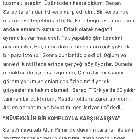
kusmak istedim. Üzüntüden hasta oldum. Benan
Saraç tarafından iki kere darp edildim. Bir keresinde
öldürmeye teşebbüs etti. Bir kere boğuluyordum, son
anda elemanım kurtardı. Erkek olarak negatif
ayrımcılık var maalesef. Tek yapabildiğim kendimi
savunmaktı. Boşanma davasından sonra çok yüksek
bir para istendi. Sonra bunlar iddia edildi. Oğlum ve
annesi ikinci ifadelerinde gerçeği söylüyorlar. Burada
olmaktan dolayı çok üzgünüm. Çocuklarımı 4 aydır
göremiyorum ve onları çok özledim” diyerek
gözyaşlarına hakim olamadı. Saraç, “Türkiye’de 30 yıldır
tanınan bir doktorum. Mağdur oldum. Zarar gördüm.
Acilen beraatimi ve hayatımı geri istiyorum” dedi.
“MÜVEKKİLİM BİR KOMPLOYLA KARŞI KARŞIYA”
Saraç’ın avukatı Altın Mimir de davanın tarafları ile aynı
apartmandan komşu olduklarını, daha sonra Ender