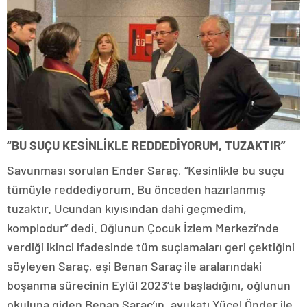
“BU SUÇU KESİNLİKLE REDDEDİYORUM, TUZAKTIR”
Savunması sorulan Ender Saraç, “Kesinlikle bu suçu
tümüyle reddediyorum. Bu önceden hazırlanmış
tuzaktır. Ucundan kıyısından dahi geçmedim,
komplodur” dedi. Oğlunun Çocuk İzlem Merkezi’nde
verdiği ikinci ifadesinde tüm suçlamaları geri çektiğini
söyleyen Saraç, eşi Benan Saraç ile aralarındaki
boşanma sürecinin Eylül 2023’te başladığını, oğlunun
okuluna giden Benan Saraç’ın, avukatı Yücel Önder ile