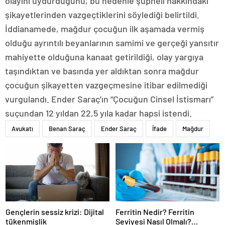
olayını uydurduğunu, bu nedenle şüpheli hakkındaki
şikayetlerinden vazgeçtiklerini söylediği belirtildi.
İddianamede, mağdur çocuğun ilk aşamada vermiş
olduğu ayrıntılı beyanlarının samimi ve gerçeği yansıtır
mahiyette olduğuna kanaat getirildiği, olay yargıya
taşındıktan ve basında yer aldıktan sonra mağdur
çocuğun şikayetten vazgeçmesine itibar edilmediği
vurgulandı. Ender Saraç’ın “Çocuğun Cinsel İstismarı”
suçundan 12 yıldan 22,5 yıla kadar hapsi istendi.
Avukatı
Benan Saraç
Ender Saraç
İfade
Mağdur
Gençlerin sessiz krizi: Dijital
Ferritin Nedir? Ferritin
tükenmişlik
Seviyesi Nasıl Olmalı?