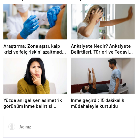
Yüksekliği ve Düşüklüğü
Sağlığınızı Nasıl Etkiler?
Araştırma: Zona aşısı, kalp
Anksiyete Nedir? Anksiyete
krizi ve felç riskini azaltmada
Belirtileri, Türleri ve Tedavi
etkili olabilir
Yöntemleri Nelerdir?
Yüzde ani gelişen asimetrik
İnme geçirdi; 15 dakikalık
görünüm inme belirtisi
müdahaleyle kurtuldu
olabilir