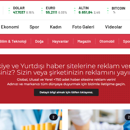
DOLAR
EURO
ALTIN
BITCOIN
47,7037
55,2111
6.651,84
%
0.15%
0.33%
2,45
Ekonomi
Spor
Kadın
Foto Galeri
Videolar
Bilim & Teknoloji
Doğa
Hayvanlar
Magazin
Otomobil
Spo
2
2