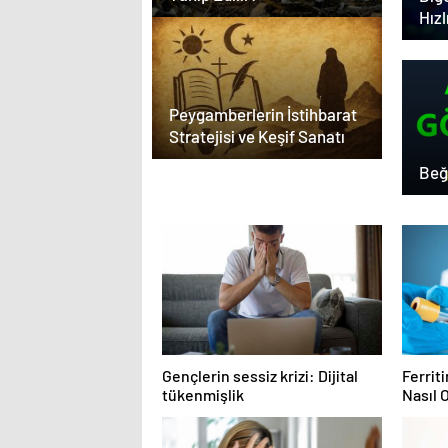
Hızl
Elm
Adr
Peygamberlerin İstihbarat
Stratejisi ve Keşif Sanatı
Beğ
Gençlerin sessiz krizi: Dijital
Ferrit
tükenmişlik
Nasıl 
Düşükl
Etkile