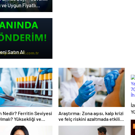
ı ve Uygun Fiyatlı
as Satın Almanın Yeni
esi
eni Satın Al
İz
Yü
in Nedir? Ferritin Seviyesi
Araştırma: Zona aşısı, kalp krizi
D
Olmalı? Yüksekliği ve
ve felç riskini azaltmada etkili
üğü Sağlığınızı Nasıl
olabilir
D
r?