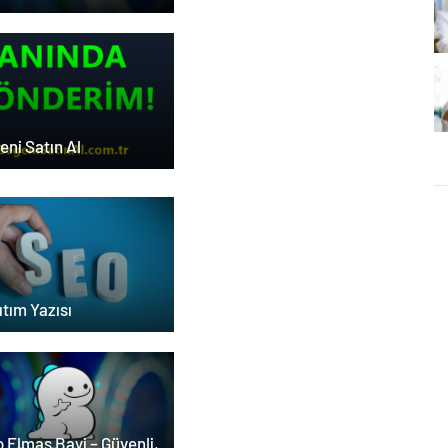
as Satın Almanın Yeni
esi
eni Satın Al
tım Yazısı
 Elmas Bayi – Güvenli,