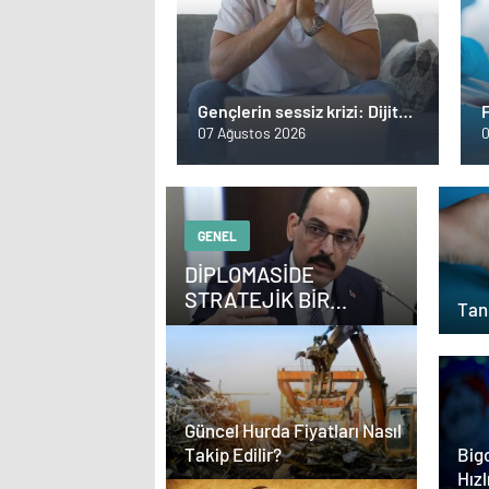
Gençlerin sessiz krizi: Dijital
F
tükenmişlik
S
07 Ağustos 2026
0
S
GENEL
DİPLOMASİDE
STRATEJİK BİR
Tanı
KOORDİNATÖR NASIL
OLUNUR
Güncel Hurda Fiyatları Nasıl
Takip Edilir?
Bigo
Hızl