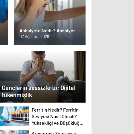
Anksiyete Nedir? Anksiyete
a
Belirtileri, Türleri ve Tedavi
07 Ağustos 2026
Yöntemleri Nelerdir?
Gençlerin sessiz krizi: Dijital
tükenmişlik
Ferritin Nedir? Ferritin
Seviyesi Nasıl Olmalı?
Yüksekliği ve Düşüklüğü
Sağlığınızı Nasıl Etkiler?
Araştırma: Zona aşısı,