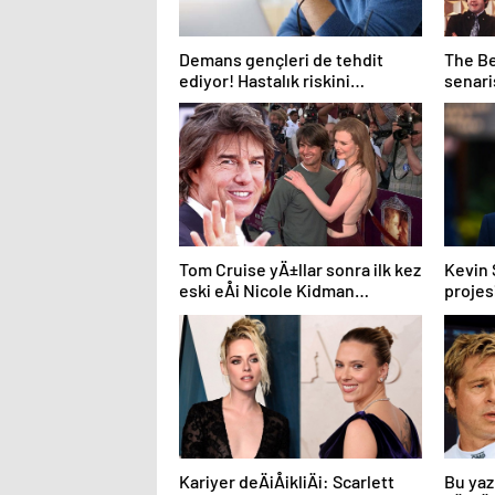
Demans gençleri de tehdit
The Be
ediyor! Hastalık riskini
senaris
azaltmak için 5 öneri
Tom Cruise yÄ±llar sonra ilk kez
Kevin 
eski eÅi Nicole Kidman
projesi
hakkÄ±nda konuÅtu
Kariyer deÄiÅikliÄi: Scarlett
Bu yaz