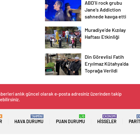
ABD’li rock grubu
SAKATLIKLAR
Jane’s Addiction
ÜZDÜ!
sahnede kavga etti
Muradiye’de Kızılay
Haftası Etkinliği
Din Görevlisi Fatih
Eryılmaz Kütahya’da
Toprağa Verildi
berleri anlık güncel olarak e-posta adresiniz üzerinden takip
ebilirsiniz.
K
TAHMİNİ
LİG
EKONOMİ
E
R
HAVA DURUMU
PUAN DURUMU
HISSELER
PARI