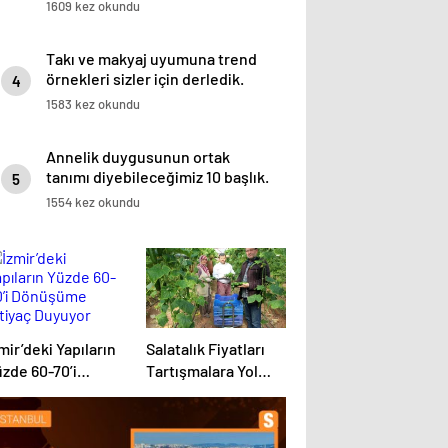
1609 kez okundu
Takı ve makyaj uyumuna trend
örnekleri sizler için derledik.
4
1583 kez okundu
Annelik duygusunun ortak
tanımı diyebileceğimiz 10 başlık.
5
1554 kez okundu
mir’deki Yapıların
Salatalık Fiyatları
zde 60-70’i
Tartışmalara Yol
önüşüme İhtiyaç
Açıyor
uyuyor