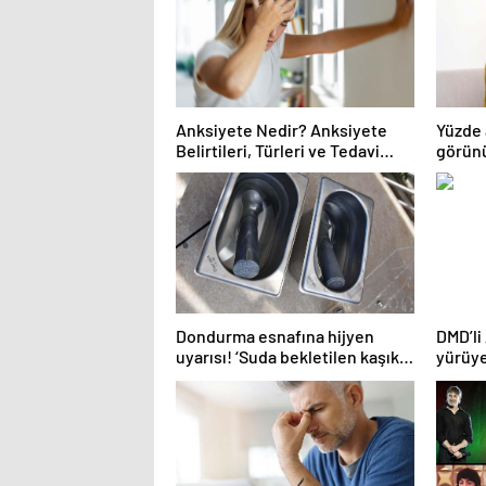
Anksiyete Nedir? Anksiyete
Yüzde 
Belirtileri, Türleri ve Tedavi
görünü
Yöntemleri Nelerdir?
Dondurma esnafına hijyen
DMD’li
uyarısı! ‘Suda bekletilen kaşık
yürüy
çapraz bulaşmaya neden
korku
olabilir’