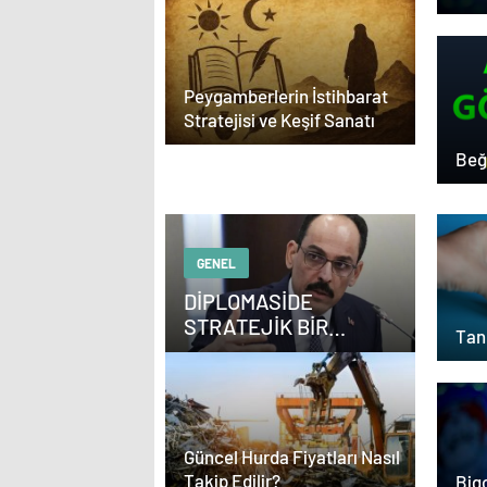
Elm
Adr
Peygamberlerin İstihbarat
Stratejisi ve Keşif Sanatı
Beğ
GENEL
DİPLOMASİDE
STRATEJİK BİR
Tanı
KOORDİNATÖR NASIL
OLUNUR
Güncel Hurda Fiyatları Nasıl
Takip Edilir?
Bigo