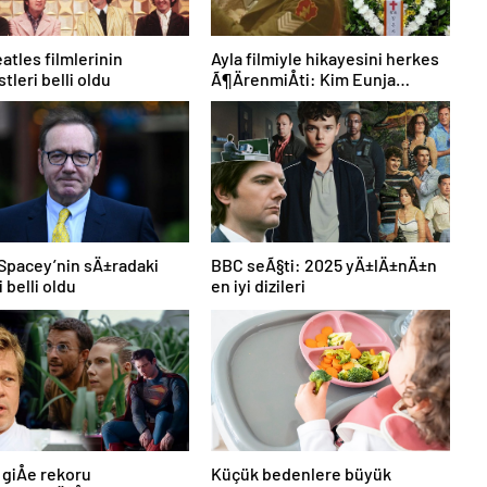
atles filmlerinin
Ayla filmiyle hikayesini herkes
tleri belli oldu
Ã¶ÄrenmiÅti: Kim Eunja
hayatÄ±nÄ± kaybetti
Spacey’nin sÄ±radaki
BBC seÃ§ti: 2025 yÄ±lÄ±nÄ±n
 belli oldu
en iyi dizileri
 giÅe rekoru
Küçük bedenlere büyük