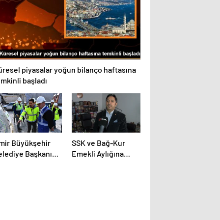
üresel piyasalar yoğun bilanço haftasına
mkinli başladı
zmir Büyükşehir
SSK ve Bağ-Kur
elediye Başkanı
Emekli Aylığına
unç Soyer Buca
Yüzde 5 Zam
nat Tüneli
Öngören Torba Yasa
lışmalarını
Teklifi Kabul Edildi
celedi