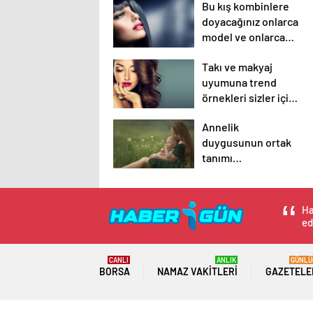
Bu kış kombinlere
duyurdu!
doyacağınız onlarca
model ve onlarca
detay.
Takı ve makyaj
uyumuna trend
örnekleri sizler için
derledik.
Annelik
duygusunun ortak
tanımı
diyebileceğimiz 10
başlık.
Ha
ed
CANLI
ANLIK
GÜNLÜ
BORSA
NAMAZ VAKITLERI
GAZETELE