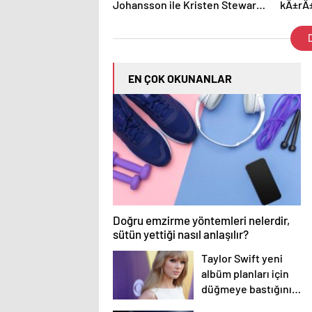
Johansson ile Kristen Stewart
kÄ±rÄ±
yÃ¶netmen oldu
girece
D
EN ÇOK OKUNANLAR
Doğru emzirme yöntemleri nelerdir,
sütün yettiği nasıl anlaşılır?
Taylor Swift yeni
albüm planları için
düğmeye bastığını
sosyal medyadan