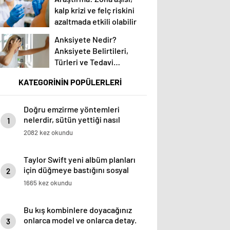
kalp krizi ve felç riskini
azaltmada etkili olabilir
Anksiyete Nedir?
Anksiyete Belirtileri,
Türleri ve Tedavi
Yöntemleri Nelerdir?
KATEGORİNİN POPÜLERLERİ
Doğru emzirme yöntemleri
nelerdir, sütün yettiği nasıl
1
anlaşılır?
2082 kez okundu
Taylor Swift yeni albüm planları
için düğmeye bastığını sosyal
2
medyadan duyurdu!
1665 kez okundu
Bu kış kombinlere doyacağınız
onlarca model ve onlarca detay.
3