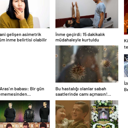
ani gelişen asimetrik
İnme geçirdi; 15 dakikalık
m inme belirtisi olabilir
müdahaleyle kurtuldu
K
te
İ
 Aras’ın babası: Bir gün
Bu hastalığı olanlar sabah
B
ememesinden
saatlerinde camı açmasın!
T
yorum
Burun tıkanıklığı, hapşırık,
O
kaşıntı, öksürük… Meğer
ça
tetikliyormuş
in