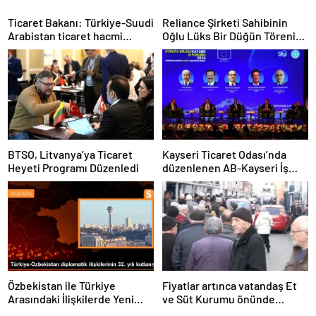
Ticaret Bakanı: Türkiye-Suudi
Reliance Şirketi Sahibinin
Arabistan ticaret hacmi
Oğlu Lüks Bir Düğün Töreni
artacak
Düzenledi
BTSO, Litvanya’ya Ticaret
Kayseri Ticaret Odası’nda
Heyeti Programı Düzenledi
düzenlenen AB-Kayseri İş
Forumu’nda yeşil dönüşüm
ve dijitalleşme vurgusu
yapıldı
Özbekistan ile Türkiye
Fiyatlar artınca vatandaş Et
Arasındaki İlişkilerde Yeni
ve Süt Kurumu önünde
Dönem
kuyruk oldu