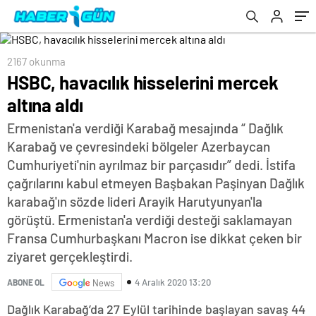
2167 okunma
HSBC, havacılık hisselerini mercek
altına aldı
Ermenistan'a verdiği Karabağ mesajında “ Dağlık
Karabağ ve çevresindeki bölgeler Azerbaycan
Cumhuriyeti'nin ayrılmaz bir parçasıdır” dedi. İstifa
çağrılarını kabul etmeyen Başbakan Paşinyan Dağlık
karabağ'ın sözde lideri Arayik Harutyunyan'la
görüştü. Ermenistan'a verdiği desteği saklamayan
Fransa Cumhurbaşkanı Macron ise dikkat çeken bir
ziyaret gerçekleştirdi.
4 Aralık 2020 13:20
ABONE OL
News
Dağlık Karabağ’da 27 Eylül tarihinde başlayan savaş 44