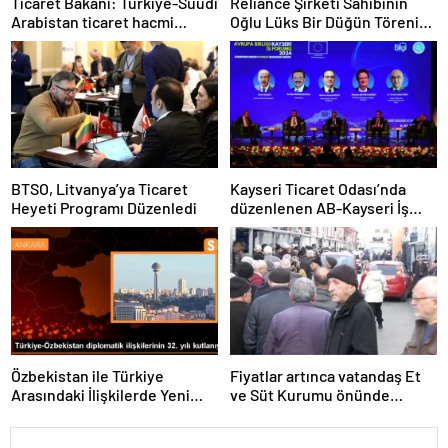
Ticaret Bakanı: Türkiye-Suudi
Reliance Şirketi Sahibinin
Arabistan ticaret hacmi
Oğlu Lüks Bir Düğün Töreni
artacak
Düzenledi
BTSO, Litvanya’ya Ticaret
Kayseri Ticaret Odası’nda
Heyeti Programı Düzenledi
düzenlenen AB-Kayseri İş
Forumu’nda yeşil dönüşüm
ve dijitalleşme vurgusu
yapıldı
Özbekistan ile Türkiye
Fiyatlar artınca vatandaş Et
Arasındaki İlişkilerde Yeni
ve Süt Kurumu önünde
Dönem
kuyruk oldu