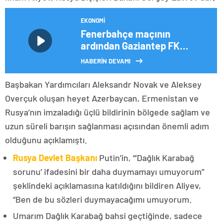
EKONOMI
Fenerbahçe maçının
ardından Gaziantep FK
Teknik Direktörü Sumudica
HABERİN DEVAMI
ve Fenerbahçe Teknik
Direktörü Kartal
Başbakan Yardımcıları Aleksandr Novak ve Aleksey
açıklamalarda bulundu
Overçuk oluşan heyet Azerbaycan, Ermenistan ve
Rusya’nın imzaladığı üçlü bildirinin bölgede sağlam ve
uzun süreli barışın sağlanması açısından önemli adım
olduğunu açıklamıştı.
Rusya Devlet Başkanı
Putin’in, “‘Dağlık Karabağ
sorunu’ ifadesini bir daha duymamayı umuyorum”
şeklindeki açıklamasına katıldığını bildiren Aliyev,
“Ben de bu sözleri duymayacağımı umuyorum.
Umarım Dağlık Karabağ bahsi geçtiğinde, sadece