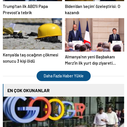
Trump’tan ilk ABD’li Papa
Biden’dan ‘seçim’ özeleştirisi: O
Prevost’a tebrik
kazandı
Kenya’da taş ocağının çökmesi
Almanya’nın yeni Başbakanı
sonucu 3 kişi öldü
Merz’in ilk yurt dışı ziyareti
Fransa’ya
Daha Fazla Haber Yükle
EN ÇOK OKUNANLAR