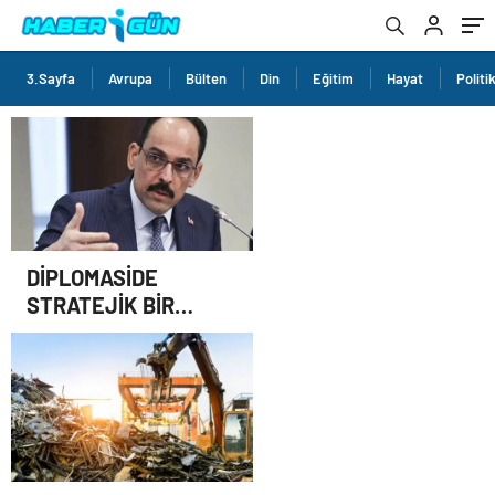
3.Sayfa
Avrupa
Bülten
Din
Eğitim
Hayat
Politi
DİPLOMASİDE
STRATEJİK BİR
KOORDİNATÖR NASIL
OLUNUR