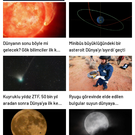
Beğeni Satın Al
Dünyanın sonu böyle mi
Minibüs büyüklüğündeki bir
gelecek? Gök bilimciler ilk kez
asteroit Dünya’yı ‘sıyırdı’ geçti
sönen yıldızın gezegeni
yutmasına tanık oldu
Kuyruklu yıldız ZTF, 50 bin yıl
Ryugu görevinde elde edilen
aradan sonra Dünya’ya ilk kez
bulgular suyun dünyaya
çok yaklaşacak
asteroitlerce getirilmiş
olabileceğini gösteriyor