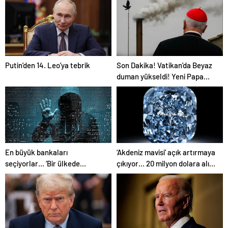
mi?
Putin’den 14. Leo’ya tebrik
Son Dakika! Vatikan’da Beyaz
duman yükseldi! Yeni Papa
seçildi
En büyük bankaları
‘Akdeniz mavisi’ açık artırmaya
seçiyorlar… ‘Bir ülkede
çıkıyor… 20 milyon dolara alıcı
başladı, tüm dünyaya
bulabilir
yayılabilir’