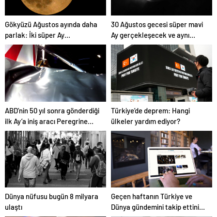
Gökyüzü Ağustos ayında daha
30 Ağustos gecesi süper mavi
parlak: İki süper Ay
Ay gerçekleşecek ve aynı
gözlemlenecek
ayda ikinci kez dolunay olacak
ABD’nin 50 yıl sonra gönderdiği
Türkiye’de deprem: Hangi
ilk Ay’a iniş aracı Peregrine
ülkeler yardım ediyor?
atmosferde yanarak denize
düştü
Dünya nüfusu bugün 8 milyara
Geçen haftanın Türkiye ve
ulaştı
Dünya gündemini takip ettiniz