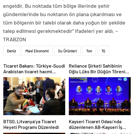
engeldir. Bu noktada tüm bölge illerinde şehir
gündemlerinde bu noktanın ön plana çıkarılması ve
tüm bölgenin bir talebi olarak daha yoğun bir şekilde
talep edilmesi gerekmektedir” ifadeleri yer aldı. –
TRABZON
Deniz
Mavi Ekonomi
Su Ürünleri
Ton
Tü
Ticaret Bakanı: Türkiye-Suudi
Reliance Şirketi Sahibinin
Arabistan ticaret hacmi
Oğlu Lüks Bir Düğün Töreni
artacak
Düzenledi
BTSO, Litvanya’ya Ticaret
Kayseri Ticaret Odası’nda
Heyeti Programı Düzenledi
düzenlenen AB-Kayseri İş
Forumu’nda yeşil dönüşüm