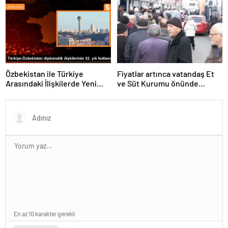
ve dijitalleşme vurgusu
yapıldı
Özbekistan ile Türkiye
Fiyatlar artınca vatandaş Et
Arasındaki İlişkilerde Yeni
ve Süt Kurumu önünde
Dönem
kuyruk oldu
En az 10 karakter gerekli