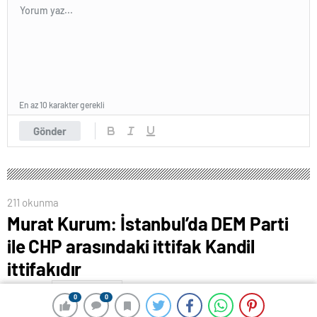
En az 10 karakter gerekli
Gönder
211 okunma
Murat Kurum: İstanbul’da DEM Parti
ile CHP arasındaki ittifak Kandil
ittifakıdır
15 Nisan 2024 00:51
ABONE OL
News
0
0
0
0
Cumhur İttifakı’nın İstanbul Büyükşehir Belediye (İBB)