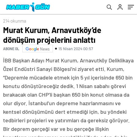
214 okunma
Murat Kurum, Arnavutköy’de
dönüşüm projelerini anlattı
15 Nisan 2024 00:57
ABONE OL
News
İBB Başkan Adayı Murat Kurum, Arnavutköy Deliklikaya
Özel Endüstri Sanayi Bölgesi’ni ziyaret etti. Kurum,
“Depremle mücadele etmek için 5 yıl içerisinde 650 bin
konutu dönüştüreceğiz dedik. 1 Nisan sabahı görevi
bırakacak olan CHP’li başkan 650 bin konut olmasa da
olur diyor. İstanbul’un depreme hazırlanmasını ve
kentsel dönüşümünü dert etmediği için, bu yöndeki
tedbirleri projeleri ve yatırımları da gereksiz görüyor.
Bir deprem gerçeği var ve bu gerçeğe ilişkin