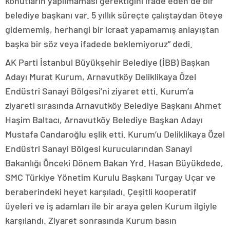
konutların yapılmaması gerektiğini ifade eden de bir
belediye başkanı var. 5 yıllık süreçte çalıştaydan öteye
gidememiş, herhangi bir icraat yapamamış anlayıştan
başka bir söz veya ifadede beklemiyoruz” dedi.
AK Parti İstanbul Büyükşehir Belediye (İBB) Başkan
Adayı Murat Kurum, Arnavutköy Deliklikaya Özel
Endüstri Sanayi Bölgesi’ni ziyaret etti. Kurum’a
ziyareti sırasında Arnavutköy Belediye Başkanı Ahmet
Haşim Baltacı, Arnavutköy Belediye Başkan Adayı
Mustafa Candaroğlu eşlik etti. Kurum’u Deliklikaya Özel
Endüstri Sanayi Bölgesi kurucularından Sanayi
Bakanlığı Önceki Dönem Bakan Yrd. Hasan Büyükdede,
SMC Türkiye Yönetim Kurulu Başkanı Turgay Uçar ve
beraberindeki heyet karşıladı. Çeşitli kooperatif
üyeleri ve iş adamları ile bir araya gelen Kurum ilgiyle
karşılandı. Ziyaret sonrasında Kurum basın