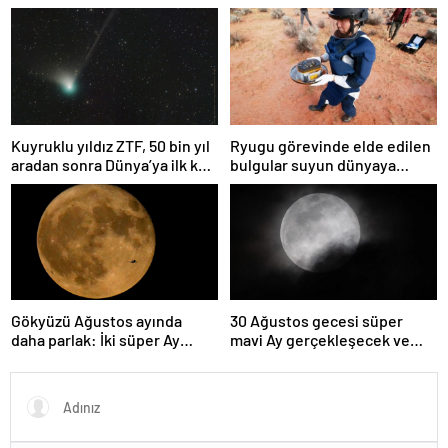
kez sönen yıldızın gezegeni
geçti
yutmasına tanık oldu
Kuyruklu yıldız ZTF, 50 bin yıl
Ryugu görevinde elde edilen
aradan sonra Dünya’ya ilk kez
bulgular suyun dünyaya
çok yaklaşacak
asteroitlerce getirilmiş
olabileceğini gösteriyor
Gökyüzü Ağustos ayında
30 Ağustos gecesi süper
daha parlak: İki süper Ay
mavi Ay gerçekleşecek ve
gözlemlenecek
aynı ayda ikinci kez dolunay
olacak