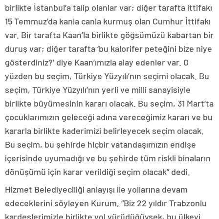
birlikte İstanbul’a talip olanlar var; diğer tarafta ittifakı
15 Temmuz’da kanla canla kurmuş olan Cumhur İttifakı
var. Bir tarafta Kaan’la birlikte göğsümüzü kabartan bir
duruş var; diğer tarafta ‘bu kalorifer peteğini bize niye
gösterdiniz?’ diye Kaan’ımızla alay edenler var. O
yüzden bu seçim, Türkiye Yüzyılı’nın seçimi olacak. Bu
seçim, Türkiye Yüzyılı’nın yerli ve milli sanayisiyle
birlikte büyümesinin kararı olacak. Bu seçim, 31 Mart’ta
çocuklarımızın geleceği adına vereceğimiz kararı ve bu
kararla birlikte kaderimizi belirleyecek seçim olacak.
Bu seçim, bu şehirde hiçbir vatandaşımızın endişe
içerisinde uyumadığı ve bu şehirde tüm riskli binaların
dönüşümü için karar verildiği seçim olacak” dedi.
Hizmet Belediyeciliği anlayışı ile yollarına devam
edeceklerini söyleyen Kurum, “Biz 22 yıldır Trabzonlu
kardeşlerimizle birlikte yol yürüdüğüysek, bu ülkeyi