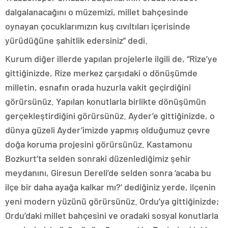
dalgalanacağını o müzemizi, millet bahçesinde
oynayan çocuklarımızın kuş cıvıltıları içerisinde
yürüdüğüne şahitlik edersiniz” dedi.
Kurum diğer illerde yapılan projelerle ilgili de, “Rize’ye
gittiğinizde, Rize merkez çarşıdaki o dönüşümde
milletin, esnafın orada huzurla vakit geçirdiğini
görürsünüz. Yapılan konutlarla birlikte dönüşümün
gerçekleştirdiğini görürsünüz. Ayder’e gittiğinizde, o
dünya güzeli Ayder’imizde yapmış olduğumuz çevre
doğa koruma projesini görürsünüz. Kastamonu
Bozkurt’ta selden sonraki düzenlediğimiz şehir
meydanını, Giresun Dereli’de selden sonra ‘acaba bu
ilçe bir daha ayağa kalkar mı?’ dediğiniz yerde, ilçenin
yeni modern yüzünü görürsünüz. Ordu’ya gittiğinizde;
Ordu’daki millet bahçesini ve oradaki sosyal konutlarla