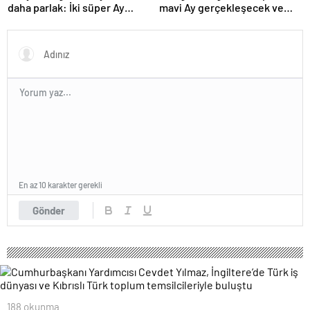
daha parlak: İki süper Ay
mavi Ay gerçekleşecek ve
gözlemlenecek
aynı ayda ikinci kez dolunay
olacak
En az 10 karakter gerekli
Gönder
188 okunma