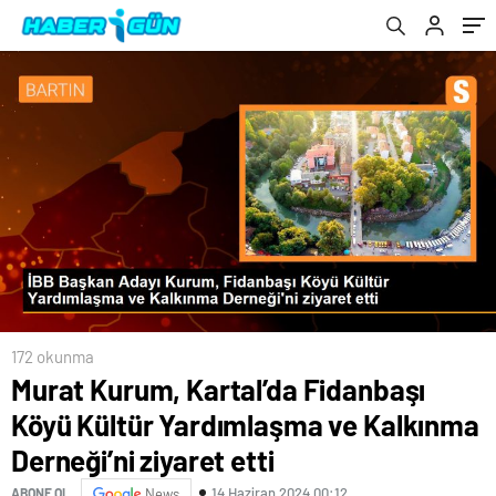
ziyaret etti
toplum temsilcileriyle buluştu
172 okunma
Murat Kurum, Kartal’da Fidanbaşı
Köyü Kültür Yardımlaşma ve Kalkınma
Derneği’ni ziyaret etti
14 Haziran 2024 00:12
ABONE OL
News