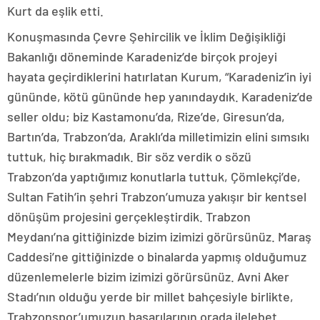
Kurt da eşlik etti.
Konuşmasında Çevre Şehircilik ve İklim Değişikliği
Bakanlığı döneminde Karadeniz’de birçok projeyi
hayata geçirdiklerini hatırlatan Kurum, “Karadeniz’in iyi
gününde, kötü gününde hep yanındaydık. Karadeniz’de
seller oldu; biz Kastamonu’da, Rize’de, Giresun’da,
Bartın’da, Trabzon’da, Araklı’da milletimizin elini sımsıkı
tuttuk, hiç bırakmadık. Bir söz verdik o sözü
Trabzon’da yaptığımız konutlarla tuttuk, Çömlekçi’de,
Sultan Fatih’in şehri Trabzon’umuza yakışır bir kentsel
dönüşüm projesini gerçekleştirdik. Trabzon
Meydanı’na gittiğinizde bizim izimizi görürsünüz. Maraş
Caddesi’ne gittiğinizde o binalarda yapmış olduğumuz
düzenlemelerle bizim izimizi görürsünüz. Avni Aker
Stadı’nın olduğu yerde bir millet bahçesiyle birlikte,
Trabzonspor’umuzun başarılarının orada ilelebet