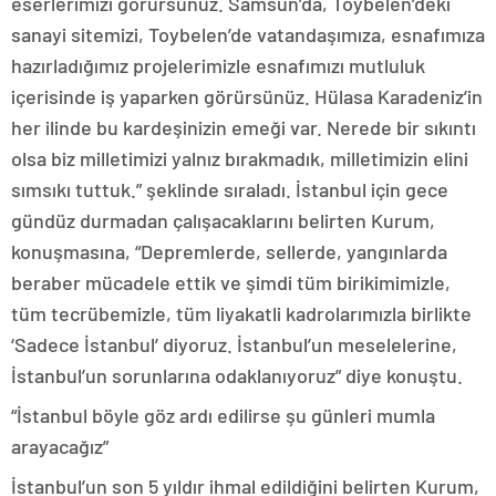
eserlerimizi görürsünüz. Samsun’da, Toybelen’deki
sanayi sitemizi, Toybelen’de vatandaşımıza, esnafımıza
hazırladığımız projelerimizle esnafımızı mutluluk
içerisinde iş yaparken görürsünüz. Hülasa Karadeniz’in
her ilinde bu kardeşinizin emeği var. Nerede bir sıkıntı
olsa biz milletimizi yalnız bırakmadık, milletimizin elini
sımsıkı tuttuk.” şeklinde sıraladı. İstanbul için gece
gündüz durmadan çalışacaklarını belirten Kurum,
konuşmasına, “Depremlerde, sellerde, yangınlarda
beraber mücadele ettik ve şimdi tüm birikimimizle,
tüm tecrübemizle, tüm liyakatli kadrolarımızla birlikte
‘Sadece İstanbul’ diyoruz. İstanbul’un meselelerine,
İstanbul’un sorunlarına odaklanıyoruz” diye konuştu.
“İstanbul böyle göz ardı edilirse şu günleri mumla
arayacağız”
İstanbul’un son 5 yıldır ihmal edildiğini belirten Kurum,