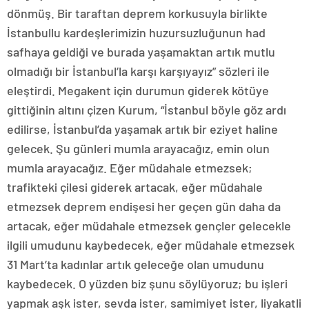
dönmüş. Bir taraftan deprem korkusuyla birlikte
İstanbullu kardeşlerimizin huzursuzluğunun had
safhaya geldiği ve burada yaşamaktan artık mutlu
olmadığı bir İstanbul’la karşı karşıyayız” sözleri ile
eleştirdi. Megakent için durumun giderek kötüye
gittiğinin altını çizen Kurum, “İstanbul böyle göz ardı
edilirse, İstanbul’da yaşamak artık bir eziyet haline
gelecek. Şu günleri mumla arayacağız, emin olun
mumla arayacağız. Eğer müdahale etmezsek;
trafikteki çilesi giderek artacak, eğer müdahale
etmezsek deprem endişesi her geçen gün daha da
artacak, eğer müdahale etmezsek gençler gelecekle
ilgili umudunu kaybedecek, eğer müdahale etmezsek
31 Mart’ta kadınlar artık geleceğe olan umudunu
kaybedecek. O yüzden biz şunu söylüyoruz; bu işleri
yapmak aşk ister, sevda ister, samimiyet ister, liyakatli