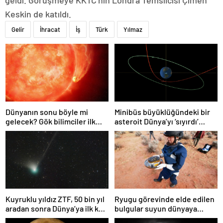
Keskin de katıldı.
Gelir
İhracat
İş
Türk
Yılmaz
Dünyanın sonu böyle mi
Minibüs büyüklüğündeki bir
gelecek? Gök bilimciler ilk
asteroit Dünya’yı ‘sıyırdı’
kez sönen yıldızın gezegeni
geçti
yutmasına tanık oldu
Kuyruklu yıldız ZTF, 50 bin yıl
Ryugu görevinde elde edilen
aradan sonra Dünya’ya ilk kez
bulgular suyun dünyaya
çok yaklaşacak
asteroitlerce getirilmiş