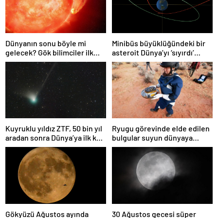
Dünyanın sonu böyle mi
Minibüs büyüklüğündeki bir
gelecek? Gök bilimciler ilk
asteroit Dünya’yı ‘sıyırdı’
kez sönen yıldızın gezegeni
geçti
yutmasına tanık oldu
Kuyruklu yıldız ZTF, 50 bin yıl
Ryugu görevinde elde edilen
aradan sonra Dünya’ya ilk kez
bulgular suyun dünyaya
çok yaklaşacak
asteroitlerce getirilmiş
olabileceğini gösteriyor
Gökyüzü Ağustos ayında
30 Ağustos gecesi süper