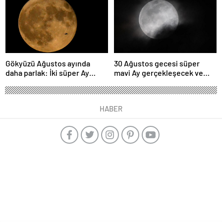
olabileceğini gösteriyor
Gökyüzü Ağustos ayında
30 Ağustos gecesi süper
daha parlak: İki süper Ay
mavi Ay gerçekleşecek ve
gözlemlenecek
aynı ayda ikinci kez dolunay
olacak
HABER