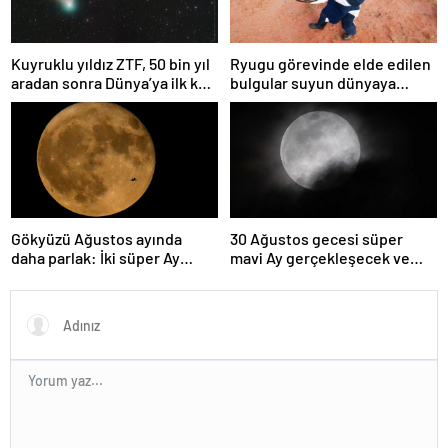
Kuyruklu yıldız ZTF, 50 bin yıl
Ryugu görevinde elde edilen
aradan sonra Dünya’ya ilk kez
bulgular suyun dünyaya
çok yaklaşacak
asteroitlerce getirilmiş
olabileceğini gösteriyor
Gökyüzü Ağustos ayında
30 Ağustos gecesi süper
daha parlak: İki süper Ay
mavi Ay gerçekleşecek ve
gözlemlenecek
aynı ayda ikinci kez dolunay
olacak