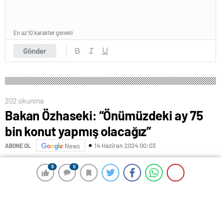
En az 10 karakter gerekli
Gönder
202 okunma
Bakan Özhaseki: “Önümüzdeki ay 75
bin konut yapmış olacağız”
14 Haziran 2024 00:03
ABONE OL
News
Bakan Özhaseki: “Önümüzdeki ay 75 bin konut yapmış
0
0
0
0
olacağız”
Çevre, Şehircilik ve İklim Değişikliği Bakanı Mehmet
Özhaseki Malatya’nın Doğanşehir ilçesinde projeleri