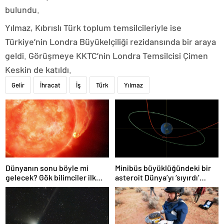
bulundu.
Yılmaz, Kıbrıslı Türk toplum temsilcileriyle ise
Türkiye’nin Londra Büyükelçiliği rezidansında bir araya
geldi. Görüşmeye KKTC’nin Londra Temsilcisi Çimen
Keskin de katıldı.
Gelir
İhracat
İş
Türk
Yılmaz
Dünyanın sonu böyle mi
Minibüs büyüklüğündeki bir
gelecek? Gök bilimciler ilk
asteroit Dünya’yı ‘sıyırdı’
kez sönen yıldızın gezegeni
geçti
yutmasına tanık oldu