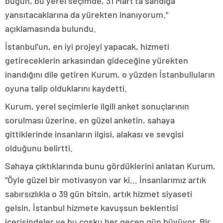
bugün, bu yerel seçimde, 31 Mart’ta sandığa
yansıtacaklarına da yürekten inanıyorum.”
açıklamasında bulundu.
İstanbul’un, en iyi projeyi yapacak, hizmeti
getireceklerin arkasından gideceğine yürekten
inandığını dile getiren Kurum, o yüzden İstanbulluların
oyuna talip olduklarını kaydetti.
Kurum, yerel seçimlerle ilgili anket sonuçlarının
sorulması üzerine, en güzel anketin, sahaya
gittiklerinde insanların ilgisi, alakası ve sevgisi
olduğunu belirtti.
Sahaya çıktıklarında bunu gördüklerini anlatan Kurum,
“Öyle güzel bir motivasyon var ki… İnsanlarımız artık
sabırsızlıkla o 39 gün bitsin, artık hizmet siyaseti
gelsin, İstanbul hizmete kavuşsun beklentisi
içerisindeler ve bu coşku her geçen gün büyüyor. Bir