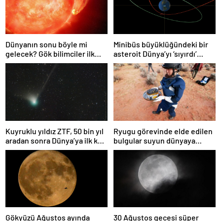
Dünyanın sonu böyle mi
Minibüs büyüklüğündeki bir
gelecek? Gök bilimciler ilk
asteroit Dünya’yı ‘sıyırdı’
kez sönen yıldızın gezegeni
geçti
yutmasına tanık oldu
Kuyruklu yıldız ZTF, 50 bin yıl
Ryugu görevinde elde edilen
aradan sonra Dünya’ya ilk kez
bulgular suyun dünyaya
çok yaklaşacak
asteroitlerce getirilmiş
olabileceğini gösteriyor
Gökyüzü Ağustos ayında
30 Ağustos gecesi süper