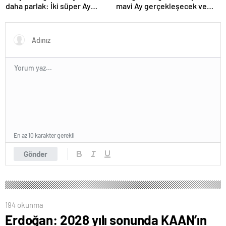
daha parlak: İki süper Ay
mavi Ay gerçekleşecek ve
gözlemlenecek
aynı ayda ikinci kez dolunay
olacak
En az 10 karakter gerekli
Gönder
194 okunma
Erdoğan: 2028 yılı sonunda KAAN’ın