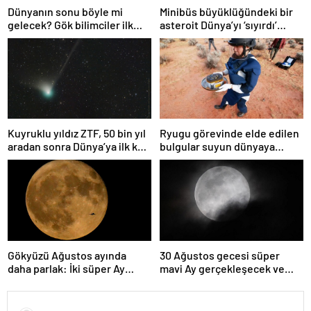
Dünyanın sonu böyle mi
Minibüs büyüklüğündeki bir
gelecek? Gök bilimciler ilk
asteroit Dünya’yı ‘sıyırdı’
kez sönen yıldızın gezegeni
geçti
yutmasına tanık oldu
Kuyruklu yıldız ZTF, 50 bin yıl
Ryugu görevinde elde edilen
aradan sonra Dünya’ya ilk kez
bulgular suyun dünyaya
çok yaklaşacak
asteroitlerce getirilmiş
olabileceğini gösteriyor
Gökyüzü Ağustos ayında
30 Ağustos gecesi süper
daha parlak: İki süper Ay
mavi Ay gerçekleşecek ve
gözlemlenecek
aynı ayda ikinci kez dolunay
olacak