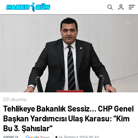
Şahıslar”
201 okunma
Tehlikeye Bakanlık Sessiz… CHP Genel
Başkan Yardımcısı Ulaş Karasu: “Kim
Bu 3. Şahıslar”
14 Temmuz 2024 00:42
ABONE OL
News