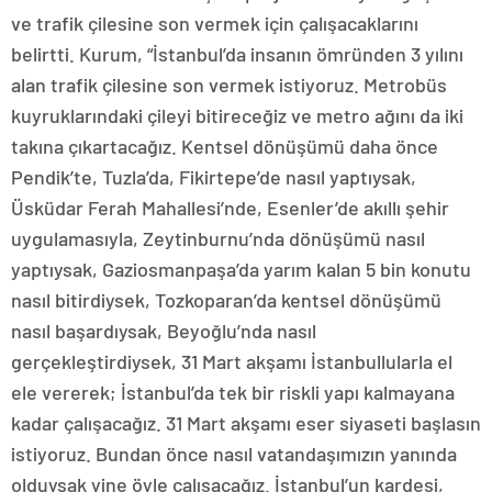
ve trafik çilesine son vermek için çalışacaklarını
belirtti. Kurum, “İstanbul’da insanın ömründen 3 yılını
alan trafik çilesine son vermek istiyoruz. Metrobüs
kuyruklarındaki çileyi bitireceğiz ve metro ağını da iki
takına çıkartacağız. Kentsel dönüşümü daha önce
Pendik’te, Tuzla’da, Fikirtepe’de nasıl yaptıysak,
Üsküdar Ferah Mahallesi’nde, Esenler’de akıllı şehir
uygulamasıyla, Zeytinburnu’nda dönüşümü nasıl
yaptıysak, Gaziosmanpaşa’da yarım kalan 5 bin konutu
nasıl bitirdiysek, Tozkoparan’da kentsel dönüşümü
nasıl başardıysak, Beyoğlu’nda nasıl
gerçekleştirdiysek, 31 Mart akşamı İstanbullularla el
ele vererek; İstanbul’da tek bir riskli yapı kalmayana
kadar çalışacağız. 31 Mart akşamı eser siyaseti başlasın
istiyoruz. Bundan önce nasıl vatandaşımızın yanında
olduysak yine öyle çalışacağız. İstanbul’un kardeşi,