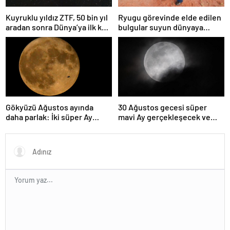
Kuyruklu yıldız ZTF, 50 bin yıl
Ryugu görevinde elde edilen
aradan sonra Dünya’ya ilk kez
bulgular suyun dünyaya
çok yaklaşacak
asteroitlerce getirilmiş
olabileceğini gösteriyor
Gökyüzü Ağustos ayında
30 Ağustos gecesi süper
daha parlak: İki süper Ay
mavi Ay gerçekleşecek ve
gözlemlenecek
aynı ayda ikinci kez dolunay
olacak