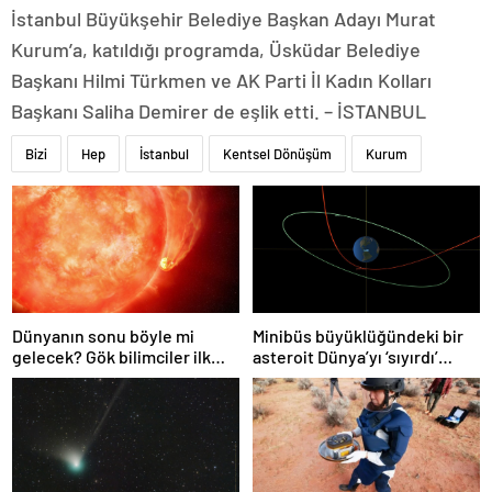
İstanbul Büyükşehir Belediye Başkan Adayı Murat
Kurum’a, katıldığı programda, Üsküdar Belediye
Başkanı Hilmi Türkmen ve AK Parti İl Kadın Kolları
Başkanı Saliha Demirer de eşlik etti. – İSTANBUL
Bizi
Hep
İstanbul
Kentsel Dönüşüm
Kurum
Dünyanın sonu böyle mi
Minibüs büyüklüğündeki bir
gelecek? Gök bilimciler ilk
asteroit Dünya’yı ‘sıyırdı’
kez sönen yıldızın gezegeni
geçti
yutmasına tanık oldu