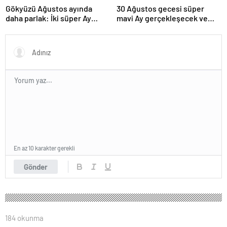
Gökyüzü Ağustos ayında
30 Ağustos gecesi süper
daha parlak: İki süper Ay
mavi Ay gerçekleşecek ve
gözlemlenecek
aynı ayda ikinci kez dolunay
olacak
En az 10 karakter gerekli
Gönder
184 okunma