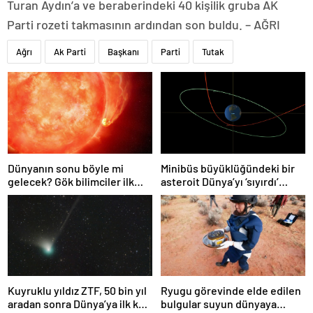
Turan Aydın’a ve beraberindeki 40 kişilik gruba AK
Parti rozeti takmasının ardından son buldu. – AĞRI
Ağrı
Ak Parti
Başkanı
Parti
Tutak
Dünyanın sonu böyle mi
Minibüs büyüklüğündeki bir
gelecek? Gök bilimciler ilk
asteroit Dünya’yı ‘sıyırdı’
kez sönen yıldızın gezegeni
geçti
yutmasına tanık oldu
Kuyruklu yıldız ZTF, 50 bin yıl
Ryugu görevinde elde edilen
aradan sonra Dünya’ya ilk kez
bulgular suyun dünyaya