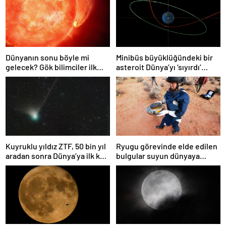
Dünyanın sonu böyle mi
Minibüs büyüklüğündeki bir
gelecek? Gök bilimciler ilk
asteroit Dünya’yı ‘sıyırdı’
kez sönen yıldızın gezegeni
geçti
yutmasına tanık oldu
Kuyruklu yıldız ZTF, 50 bin yıl
Ryugu görevinde elde edilen
aradan sonra Dünya’ya ilk kez
bulgular suyun dünyaya
çok yaklaşacak
asteroitlerce getirilmiş
olabileceğini gösteriyor