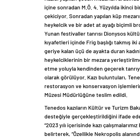
içine sonradan M.Ö. 4. Yüzyılda ikinci b
çekiciyor. Sonradan yapılan küp mezarın
heykelcik ve bir adet at ayağı biçimli bro
Yunan festivaller tanrısı Dionysos kültüy
kıyafetleri içinde Frig başlığı takmış iki a
geriye kalan üçü de ayakta duran kadınl
heykelciklerinin bir mezara yerleştirilm
etme yoluyla kendinden geçerek tanrıy
olarak görülüyor. Kazı buluntuları, Ten
restorasyon ve konservasyon işlemlerin
Müzesi Müdürlüğüne teslim edildi.
Tenedos kazıların Kültür ve Turizm Baka
desteğiyle gerçekleştirildiğini ifade e
“2023 yılı içerisinde kazı çalışmalarımı
belirterek, “Özellikle Nekropolis alanın