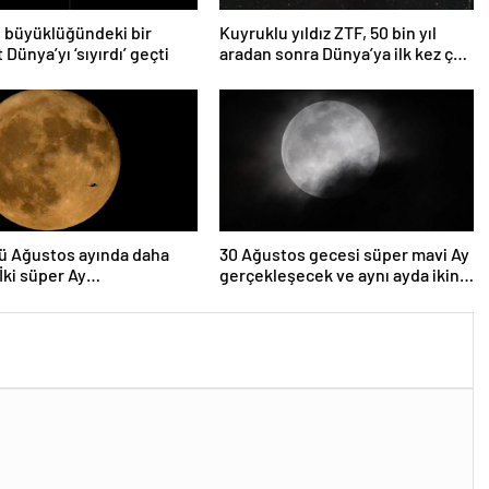
 büyüklüğündeki bir
Kuyruklu yıldız ZTF, 50 bin yıl
 Dünya’yı ‘sıyırdı’ geçti
aradan sonra Dünya’ya ilk kez çok
yaklaşacak
ü Ağustos ayında daha
30 Ağustos gecesi süper mavi Ay
 İki süper Ay
gerçekleşecek ve aynı ayda ikinci
lenecek
kez dolunay olacak