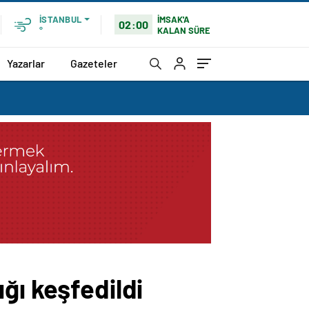
İMSAK'A
İSTANBUL
02:00
KALAN SÜRE
°
Yazarlar
Gazeteler
ğı keşfedildi