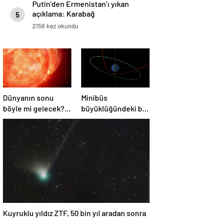
Putin’den Ermenistan’ı yıkan
açıklama: Karabağ
5
Azerbaycan’ın ayrılmaz bir
2156 kez okundu
parçasıdır!
Dünyanın sonu
Minibüs
böyle mi gelecek?
büyüklüğündeki bir
Gök bilimciler ilk
asteroit Dünya’yı
kez sönen yıldızın
‘sıyırdı’ geçti
gezegeni
yutmasına tanık
oldu
Kuyruklu yıldız ZTF, 50 bin yıl aradan sonra