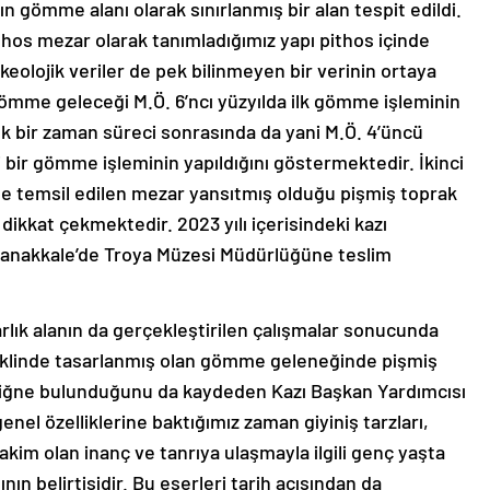
n gömme alanı olarak sınırlanmış bir alan tespit edildi.
thos mezar olarak tanımladığımız yapı pithos içinde
keolojik veriler de pek bilinmeyen bir verinin ortaya
gömme geleceği M.Ö. 6’ncı yüzyılda ilk gömme işleminin
lık bir zaman süreci sonrasında da yani M.Ö. 4’üncü
 bir gömme işleminin yapıldığını göstermektedir. İkinci
e temsil edilen mezar yansıtmış olduğu pişmiş toprak
 dikkat çekmektedir. 2023 yılı içerisindeki kazı
 Çanakkale’de Troya Müzesi Müdürlüğüne teslim
rlık alanın da gerçekleştirilen çalışmalar sonucunda
şeklinde tasarlanmış olan gömme geleneğinde pişmiş
r iğne bulunduğunu da kaydeden Kazı Başkan Yardımcısı
enel özelliklerine baktığımız zaman giyiniş tarzları,
akim olan inanç ve tanrıya ulaşmayla ilgili genç yaşta
n belirtisidir. Bu eserleri tarih açısından da