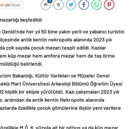
0
News
ezarlığı keşfedildi
nizi’nde her yıl 50 bine yakın yerli ve yabancı turistin
lçesinde antik kentin nekropolis alanında 2023 yılı
da çok sayıda çocuk mezarı tespit edildi. Kazılar
n hem küp mezar hem amfora mezar hem de taş örme
ömüldüğü belirlendi.
urizm Bakanlığı, Kültür Varlıkları ve Müzeler Genel
ekiz Mart Üniversitesi Arkeoloji Bölümü Öğretim Üyesi
 kişilik bir ekiple yürütüldü. Kazı çalışmaları 2023 yılı
, ardından da antik kentin Nekropolis alanında
azılarda özellikle çocuk gömülerine ilişkin yeni verilere
özellikle M.Ö. 6. yüzyıla ait bir pithos ya da küp mezar