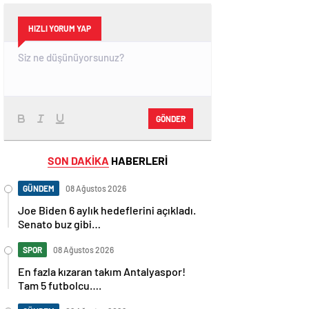
HIZLI YORUM YAP
GÖNDER
SON DAKİKA
HABERLERİ
GÜNDEM
08 Ağustos 2026
Joe Biden 6 aylık hedeflerini açıkladı.
Senato buz gibi…
SPOR
08 Ağustos 2026
En fazla kızaran takım Antalyaspor!
Tam 5 futbolcu….