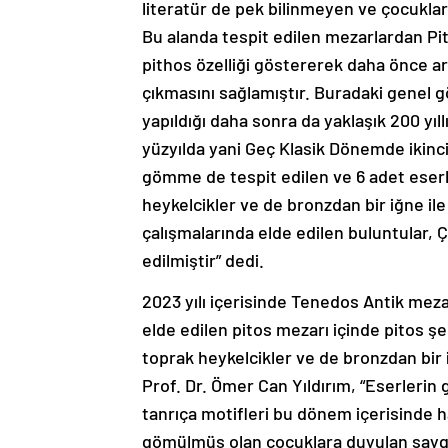
literatür de pek bilinmeyen ve çocukları
Bu alanda tespit edilen mezarlardan Pi
pithos özelliği göstererek daha önce ar
çıkmasını sağlamıştır. Buradaki genel 
yapıldığı daha sonra da yaklaşık 200 yıl
yüzyılda yani Geç Klasik Dönemde ikinci
gömme de tespit edilen ve 6 adet eserl
heykelcikler ve de bronzdan bir iğne ile
çalışmalarında elde edilen buluntular,
edilmiştir” dedi.
2023 yılı içerisinde Tenedos Antik meza
elde edilen pitos mezarı içinde pitos 
toprak heykelcikler ve de bronzdan bi
Prof. Dr. Ömer Can Yıldırım, “Eserlerin g
tanrıça motifleri bu dönem içerisinde h
gömülmüş olan çocuklara duyulan saygını