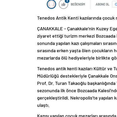
0
BEĞENDİM
ABONE OL
Tenedos Antik Kenti kazılarında çocuk m
ÇANAKKALE – Çanakkale’nin Kuzey Ege De
ziyaret ettiği turizm merkezi Bozcaada i
sonunda yapılan kazı çalışmaları sırasın
sırasında erken yaşta ölen çocukları
mezarlarda ölü hediyeleriyle birlikte g
Tenedos antik kenti kazıları Kültür ve T
Müdürlüğü destekleriyle Çanakkale Ons
Prof. Dr. Turan Takaoğlu başkanlığında 12
sezonunda ilk önce Bozcaada Kalesi’nde
gerçekleştirildi. Nekropolis’te yapılan k
ulaştı.
Kazısı yapılan çocuk mezarları arasında 