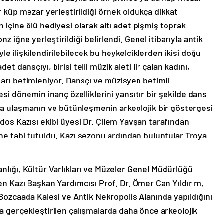
ir küp mezar yerleştirildiği örnek oldukça dikkat
 içine ölü hediyesi olarak altı adet pişmiş toprak
nz iğne yerleştirildiği belirlendi. Genel itibarıyla antik
le ilişkilendirilebilecek bu heykelciklerden ikisi doğu
det dansçıyı, birisi telli müzik aleti lir çalan kadını,
arı betimleniyor. Dansçı ve müzisyen betimli
esi dönemin inanç özelliklerini yansıtır bir şekilde dans
a ulaşmanın ve bütünleşmenin arkeolojik bir göstergesi
edos Kazısı ekibi üyesi Dr. Çilem Yavşan tarafından
e tabi tutuldu. Kazı sezonu ardından buluntular Troya
nlığı, Kültür Varlıkları ve Müzeler Genel Müdürlüğü
den Kazı Başkan Yardımcısı Prof. Dr. Ömer Can Yıldırım,
z Bozcaada Kalesi ve Antik Nekropolis Alanında yapıldığını
da gerçekleştirilen çalışmalarda daha önce arkeolojik