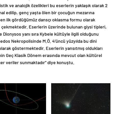
tik ve analojik özelikleri bu eserlerin yaklaşık olarak 2
mal edilip, genç yaşta ölen bir çocuğun mezarına
en ilk gördüğümüz dansçı oklasma formu olarak
t çekmektedir. Eserlerin üzerinde bulunan giysi tipleri,
de Dionysos yanı sıra Kybele kültüyle ilgili olduğunu
Tenedos Nekropolisinde M.Ö. 4’üncü yüzyılda bu dini
olarak göstermektedir. Eserlerin yansıtmış oldukları
sinin Geç Klasik Dönem erasında mevcut olan kültürel
ğer veriler sunmaktadır” diye konuştu.