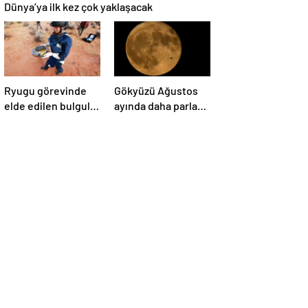
Dünya’ya ilk kez çok yaklaşacak
Ryugu görevinde
Gökyüzü Ağustos
elde edilen bulgular
ayında daha parlak:
suyun dünyaya
İki süper Ay
asteroitlerce
gözlemlenecek
getirilmiş
olabileceğini
gösteriyor