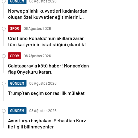
GÜNDEM
08 Ağustos 2026
Norweç silahlı kuvvetleri kadınlardan
oluşan özel kuvvetler eğitimlerini
başlattı.
SPOR
08 Ağustos 2026
Cristiano Ronaldo’nun akıllara zarar
tüm kariyerinin istatistiğini çıkardık !
SPOR
08 Ağustos 2026
Galatasaray’a kötü haber! Monaco’dan
flaş Onyekuru kararı.
GÜNDEM
08 Ağustos 2026
Trump’tan seçim sonrası ilk mülakat
GÜNDEM
08 Ağustos 2026
Avusturya başbakanı Sebastian Kurz
ile ilgili bilinmeyenler