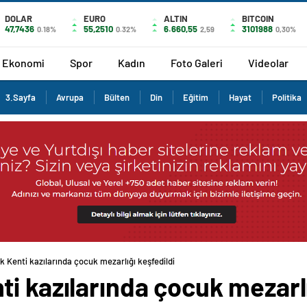
DOLAR
EURO
ALTIN
BITCOIN
47,7436
55,2510
6.660,55
3101988
0.18%
0.32%
2,59
0,30%
Ekonomi
Spor
Kadın
Foto Galeri
Videolar
3.Sayfa
Avrupa
Bülten
Din
Eğitim
Hayat
Politika
k Kenti kazılarında çocuk mezarlığı keşfedildi
i kazılarında çocuk mezarlı