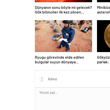
Dünyanın sonu böyle mi gelecek?
Minibüs
Gök bilimciler ilk kez sönen
asteroit
yıldızın gezegeni yutmasına tanık
oldu
Ryugu görevinde elde edilen
Gökyüz
bulgular suyun dünyaya
parlak:
asteroitlerce getirilmiş
gözlem
olabileceğini gösteriyor