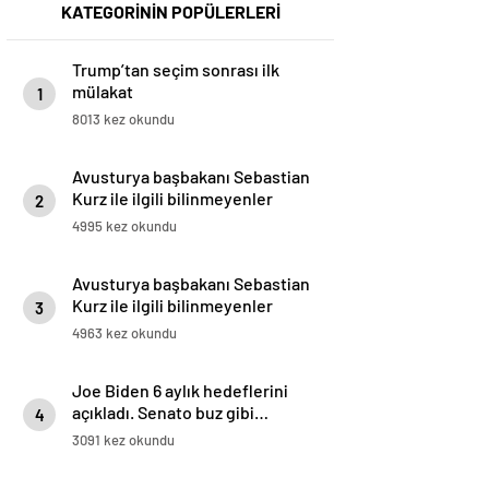
KATEGORİNİN POPÜLERLERİ
Trump’tan seçim sonrası ilk
mülakat
1
8013 kez okundu
Avusturya başbakanı Sebastian
Kurz ile ilgili bilinmeyenler
2
4995 kez okundu
Avusturya başbakanı Sebastian
Kurz ile ilgili bilinmeyenler
3
4963 kez okundu
Joe Biden 6 aylık hedeflerini
açıkladı. Senato buz gibi…
4
3091 kez okundu