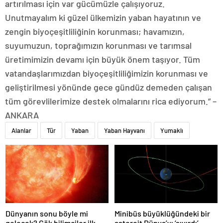
artırılması için var gücümüzle çalışıyoruz.
Unutmayalım ki güzel ülkemizin yaban hayatının ve
zengin biyoçeşitliliğinin korunması; havamızın,
suyumuzun, toprağımızın korunması ve tarımsal
üretimimizin devamı için büyük önem taşıyor. Tüm
vatandaşlarımızdan biyoçeşitliliğimizin korunması ve
geliştirilmesi yönünde gece gündüz demeden çalışan
tüm görevlilerimize destek olmalarını rica ediyorum.” –
ANKARA
Alanlar
Tür
Yaban
Yaban Hayvanı
Yumaklı
Dünyanın sonu böyle mi
Minibüs büyüklüğündeki bir
gelecek? Gök bilimciler ilk
asteroit Dünya’yı ‘sıyırdı’