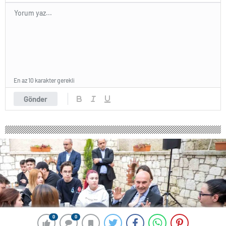
En az 10 karakter gerekli
Gönder
0
0
0
0