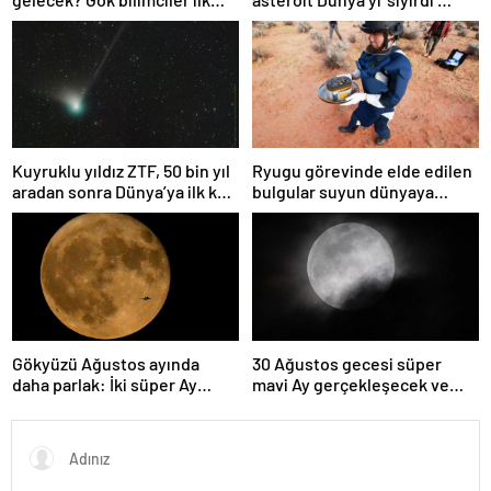
kez sönen yıldızın gezegeni
geçti
yutmasına tanık oldu
Kuyruklu yıldız ZTF, 50 bin yıl
Ryugu görevinde elde edilen
aradan sonra Dünya’ya ilk kez
bulgular suyun dünyaya
çok yaklaşacak
asteroitlerce getirilmiş
olabileceğini gösteriyor
Gökyüzü Ağustos ayında
30 Ağustos gecesi süper
daha parlak: İki süper Ay
mavi Ay gerçekleşecek ve
gözlemlenecek
aynı ayda ikinci kez dolunay
olacak