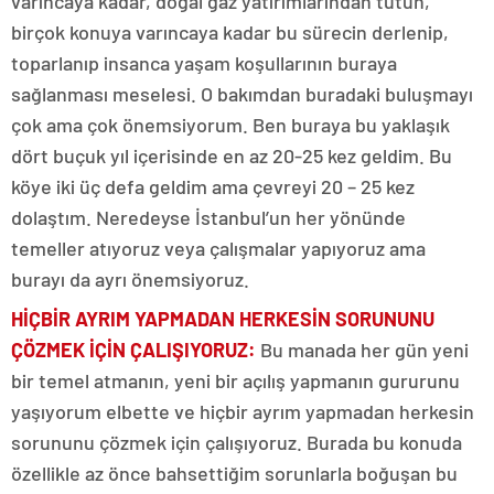
varıncaya kadar, doğal gaz yatırımlarından tutun,
birçok konuya varıncaya kadar bu sürecin derlenip,
toparlanıp insanca yaşam koşullarının buraya
sağlanması meselesi. O bakımdan buradaki buluşmayı
çok ama çok önemsiyorum. Ben buraya bu yaklaşık
dört buçuk yıl içerisinde en az 20-25 kez geldim. Bu
köye iki üç defa geldim ama çevreyi 20 – 25 kez
dolaştım. Neredeyse İstanbul’un her yönünde
temeller atıyoruz veya çalışmalar yapıyoruz ama
burayı da ayrı önemsiyoruz.
HİÇBİR AYRIM YAPMADAN HERKESİN SORUNUNU
ÇÖZMEK İÇİN ÇALIŞIYORUZ:
Bu manada her gün yeni
bir temel atmanın, yeni bir açılış yapmanın gururunu
yaşıyorum elbette ve hiçbir ayrım yapmadan herkesin
sorununu çözmek için çalışıyoruz. Burada bu konuda
özellikle az önce bahsettiğim sorunlarla boğuşan bu