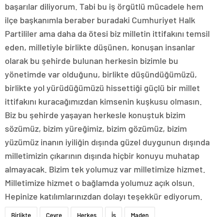
başarılar diliyorum. Tabi bu iş örgütlü mücadele hem
ilçe başkanımla beraber buradaki Cumhuriyet Halk
Partililer ama daha da ötesi biz milletin ittifakını temsil
eden, milletiyle birlikte düşünen, konuşan insanlar
olarak bu şehirde bulunan herkesin bizimle bu
yönetimde var olduğunu, birlikte düşündüğümüzü,
birlikte yol yürüdüğümüzü hissettiği güçlü bir millet
ittifakını kuracağımızdan kimsenin kuşkusu olmasın.
Biz bu şehirde yaşayan herkesle konuştuk bizim
sözümüz, bizim yüreğimiz, bizim gözümüz, bizim
yüzümüz inanın iyiliğin dışında güzel duygunun dışında
milletimizin çıkarının dışında hiçbir konuyu muhatap
almayacak. Bizim tek yolumuz var milletimize hizmet.
Milletimize hizmet o bağlamda yolumuz açık olsun.
Hepinize katılımlarınızdan dolayı teşekkür ediyorum.
Birlikte
Çevre
Herkes
İş
Maden