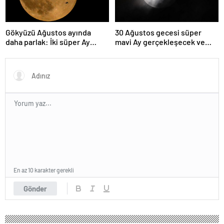
Gökyüzü Ağustos ayında
30 Ağustos gecesi süper
daha parlak: İki süper Ay
mavi Ay gerçekleşecek ve
gözlemlenecek
aynı ayda ikinci kez dolunay
olacak
En az 10 karakter gerekli
Gönder