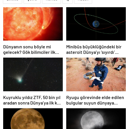
Dünyanın sonu böyle mi
Minibüs büyüklüğündeki bir
gelecek? Gök bilimciler ilk
asteroit Dünya’yı ‘sıyırdı’
kez sönen yıldızın gezegeni
geçti
yutmasına tanık oldu
Kuyruklu yıldız ZTF, 50 bin yıl
Ryugu görevinde elde edilen
aradan sonra Dünya’ya ilk kez
bulgular suyun dünyaya
çok yaklaşacak
asteroitlerce getirilmiş
olabileceğini gösteriyor