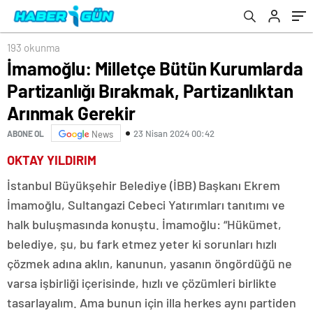
Arınmak Gerekir
mekanizmasına ihtiyacımız var”
193 okunma
İmamoğlu: Milletçe Bütün Kurumlarda
Partizanlığı Bırakmak, Partizanlıktan
Arınmak Gerekir
23 Nisan 2024 00:42
ABONE OL
News
OKTAY YILDIRIM
İstanbul Büyükşehir Belediye (İBB) Başkanı Ekrem
İmamoğlu, Sultangazi Cebeci Yatırımları tanıtımı ve
halk buluşmasında konuştu. İmamoğlu: “Hükümet,
belediye, şu, bu fark etmez yeter ki sorunları hızlı
çözmek adına aklın, kanunun, yasanın öngördüğü ne
varsa işbirliği içerisinde, hızlı ve çözümleri birlikte
tasarlayalım. Ama bunun için illa herkes aynı partiden