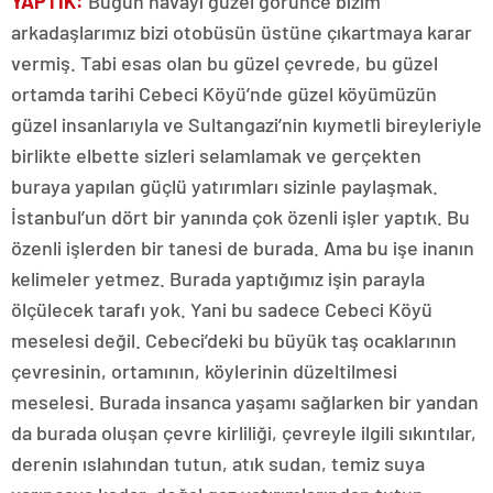
YAPTIK:
Bugün havayı güzel görünce bizim
arkadaşlarımız bizi otobüsün üstüne çıkartmaya karar
vermiş. Tabi esas olan bu güzel çevrede, bu güzel
ortamda tarihi Cebeci Köyü’nde güzel köyümüzün
güzel insanlarıyla ve Sultangazi’nin kıymetli bireyleriyle
birlikte elbette sizleri selamlamak ve gerçekten
buraya yapılan güçlü yatırımları sizinle paylaşmak.
İstanbul’un dört bir yanında çok özenli işler yaptık. Bu
özenli işlerden bir tanesi de burada. Ama bu işe inanın
kelimeler yetmez. Burada yaptığımız işin parayla
ölçülecek tarafı yok. Yani bu sadece Cebeci Köyü
meselesi değil. Cebeci’deki bu büyük taş ocaklarının
çevresinin, ortamının, köylerinin düzeltilmesi
meselesi. Burada insanca yaşamı sağlarken bir yandan
da burada oluşan çevre kirliliği, çevreyle ilgili sıkıntılar,
derenin ıslahından tutun, atık sudan, temiz suya