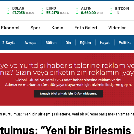
DOLAR
EURO
ALTIN
BITCOIN
47,7038
55,2170
6.660,00
%
0.15%
0.35%
2,58
Ekonomi
Spor
Kadın
Foto Galeri
Videolar
3.Sayfa
Avrupa
Bülten
Din
Eğitim
Hayat
Politika
Kurtulmuş: “Yeni bir Birleşmiş Milletler’e, yeni bir küresel barış mekanizmasına
lmuş: “Yeni bir Birleşmiş Mi