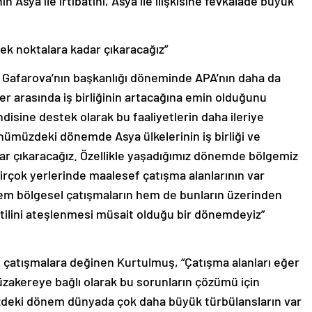
ek noktalara kadar çıkaracağız”
e Gafarova’nın başkanlığı döneminde APA’nın daha da
r arasında iş birliğinin artacağına emin olduğunu
disine destek olarak bu faaliyetlerin daha ileriye
nümüzdeki dönemde Asya ülkelerinin iş birliği ve
ar çıkaracağız. Özellikle yaşadığımız dönemde bölgemiz
irçok yerlerinde maalesef çatışma alanlarının var
hem bölgesel çatışmaların hem de bunların üzerinden
itilini ateşlenmesi müsait olduğu bir dönemdeyiz”
 çatışmalara değinen Kurtulmuş, “Çatışma alanları eğer
müzakereye bağlı olarak bu sorunların çözümü için
zdeki dönem dünyada çok daha büyük türbülansların var
tedir” diye konuştu.