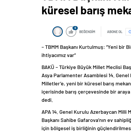
küresel barış meka
0
BEĞENDİM
ABONE OL
– TBMM Başkanı Kurtulmuş: “Yeni bir Bir
ihtiyacımız var”
BAKÜ – Türkiye Büyük Millet Meclisi 
Asya Parlamenter Asamblesi 14. Genel K
Milletler’e, yeni bir küresel barış meka
içerisinde barış çerçevesinde bir araya 
dedi.
APA 14. Genel Kurulu Azerbaycan Milli
Başkanı Sahibe Gafarova’nın ev sahipliğ
için bölgesel iş birliğinin güçlendiril