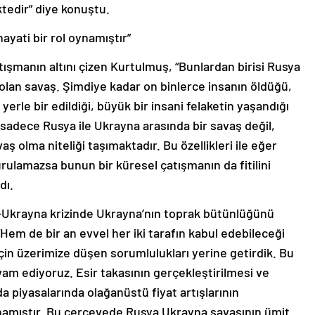
hayati bir rol oynamıştır”
ışmanın altını çizen Kurtulmuş, “Bunlardan birisi Rusya
lan savaş. Şimdiye kadar on binlerce insanın öldüğü,
n yerle bir edildiği, büyük bir insani felaketin yaşandığı
sadece Rusya ile Ukrayna arasında bir savaş değil,
ş olma niteliği taşımaktadır. Bu özellikleri ile eğer
ulamazsa bunun bir küresel çatışmanın da fitilini
dı.
a-Ukrayna krizinde Ukrayna’nın toprak bütünlüğünü
em de bir an evvel her iki tarafın kabul edebileceği
i için üzerimize düşen sorumlulukları yerine getirdik. Bu
am ediyoruz. Esir takasının gerçekleştirilmesi ve
da piyasalarında olağanüstü fiyat artışlarının
ynamıştır. Bu çerçevede Rusya Ukrayna savaşının ümit