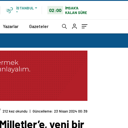
İMSAK'A
İSTANBUL
02:00
KALAN SÜRE
°
Yazarlar
Gazeteler
 ihtiyacımız var”
lletler’e, yeni bir