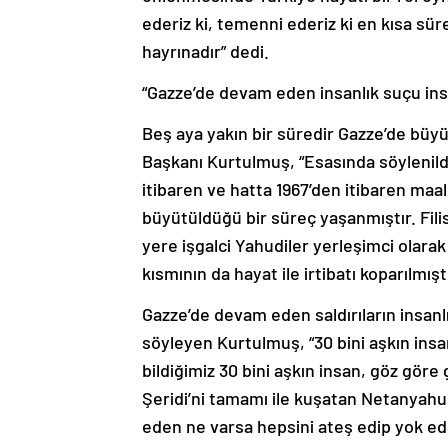
ederiz ki, temenni ederiz ki en kısa süre
hayrınadır” dedi.
“Gazze’de devam eden insanlık suçu insan
Beş aya yakın bir süredir Gazze’de büy
Başkanı Kurtulmuş, “Esasında söylenildi
itibaren ve hatta 1967’den itibaren maa
büyütüldüğü bir süreç yaşanmıştır. Filis
yere işgalci Yahudiler yerleşimci olarak 
kısmının da hayat ile irtibatı koparılmış
Gazze’de devam eden saldırıların insanlı
söyleyen Kurtulmuş, “30 bini aşkın insa
bildiğimiz 30 bini aşkın insan, göz gör
Şeridi’ni tamamı ile kuşatan Netanyahu
eden ne varsa hepsini ateş edip yok e
ve etmektedir” ifadelerini kullandı.