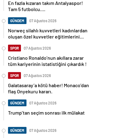
Tam 5 futbolcu….
GÜNDEM
07 Ağustos 2026
Norweç silahlı kuvvetleri kadınlardan
oluşan özel kuvvetler eğitimlerini
başlattı.
SPOR
07 Ağustos 2026
Cristiano Ronaldo’nun akıllara zarar
tüm kariyerinin istatistiğini çıkardık !
SPOR
07 Ağustos 2026
Galatasaray’a kötü haber! Monaco’dan
flaş Onyekuru kararı.
GÜNDEM
07 Ağustos 2026
Trump’tan seçim sonrası ilk mülakat
GÜNDEM
07 Ağustos 2026
Avusturya başbakanı Sebastian Kurz