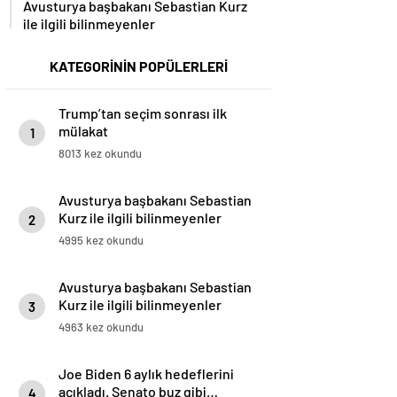
ile ilgili bilinmeyenler
KATEGORİNİN POPÜLERLERİ
Trump’tan seçim sonrası ilk
mülakat
1
8013 kez okundu
Avusturya başbakanı Sebastian
Kurz ile ilgili bilinmeyenler
2
4995 kez okundu
Avusturya başbakanı Sebastian
Kurz ile ilgili bilinmeyenler
3
4963 kez okundu
Joe Biden 6 aylık hedeflerini
açıkladı. Senato buz gibi…
4