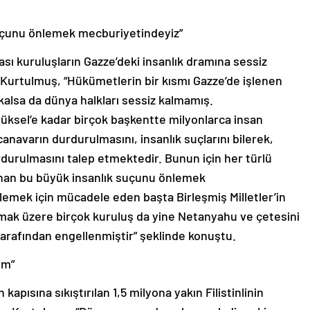
uçunu önlemek mecburiyetindeyiz”
sı kuruluşların Gazze’deki insanlık dramına sessiz
Kurtulmuş, “Hükümetlerin bir kısmı Gazze’de işlenen
kalsa da dünya halkları sessiz kalmamış.
üksel’e kadar birçok başkentte milyonlarca insan
anavarın durdurulmasını, insanlık suçlarını bilerek,
urulmasını talep etmektedir. Bunun için her türlü
anan bu büyük insanlık suçunu önlemek
lemek için mücadele eden başta Birleşmiş Milletler’in
lmak üzere birçok kuruluş da yine Netanyahu ve çetesini
tarafından engellenmiştir” şeklinde konuştu.
ım”
apısına sıkıştırılan 1,5 milyona yakın Filistinlinin
ten Kurtulmuş, “Dünyaya meydan okuyarak diyor ki,