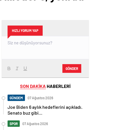
HIZLI YORUM YAP
GÖNDER
SON DAKİKA
HABERLERİ
GÜNDEM
07 Ağustos 2026
Joe Biden 6 aylık hedeflerini açıkladı.
Senato buz gibi…
SPOR
07 Ağustos 2026
En fazla kızaran takım Antalyaspor!