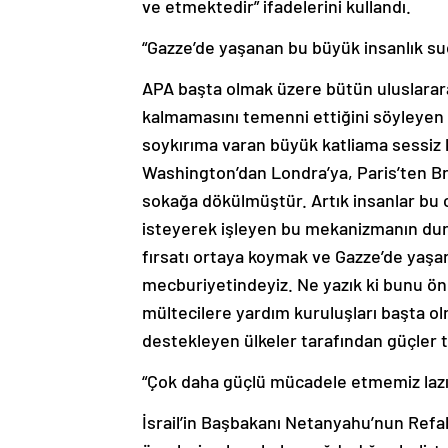
“Gazze’de yaşanan bu büyük insanlık s
APA başta olmak üzere bütün uluslarara
kalmamasını temenni ettiğini söyleyen 
soykırıma varan büyük katliama sessiz 
Washington’dan Londra’ya, Paris’ten Br
sokağa dökülmüştür. Artık insanlar bu c
isteyerek işleyen bu mekanizmanın durd
fırsatı ortaya koymak ve Gazze’de yaş
mecburiyetindeyiz. Ne yazık ki bunu ön
mültecilere yardım kuruluşları başta o
destekleyen ülkeler tarafından güçler 
“Çok daha güçlü mücadele etmemiz laz
İsrail’in Başbakanı Netanyahu’nun Refah k
üzerlerine bombalar yağdırdığını belir