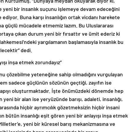
ce yeni bir insanlık suçunu işlemeye devam edeceğini
ediyor. Buna karşı insanlığın ortak vicdanı harekete
ha güçlü mücadele etmemiz lazım. Bu Uluslararası
 ortaya çıkan durum yeni bir fırsattır ve ümit ederiz ki
Mahkemesi’ndeki yargılamanın başlamasıyla insanlık bu
lecektir” dedi.
ayışı inşa etmek zorundayız”
unu çözebilme yeteneğine sahip olmadığını vurgulayan
tem sadece güçlünün sözünün geçtiği, zayıfın ise
ı yapıyı oluşturmaktadır. İşte önümüzdeki dönemde hep
eni bir alan ise yeryüzünde barışı, adaleti, insanlığı,
 arasında hiçbir ayrımcılık gözetmeksizin hiçbir insani
 bütün insanlığı eşit gören yeni bir anlayışı inşa etmek
Milletler’e, yeni bir küresel barış mekanizmasına ve
sibi içerisinde barış çerçevesinde bir araya