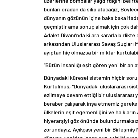
bunları oradan da silip atacağız. Böyle
dünyanın gözünün içine baka baka ifade 
geçmiştir ama sonuç almak için çok da
Adalet Divanı’nda ki ara kararla birlikte
arkasından Uluslararası Savaş Suçları 
ayıptan hiç olmazsa bir miktar kurtulabi
“Bütün insanlığı eşit gören yeni bir anl
Dünyadaki küresel sistemin hiçbir sor
Kurtulmuş, “Dünyadaki uluslararası sis
ezilmeye devam ettiği bir uluslararas
beraber çalışarak inşa etmemiz gereken y
ülkelerin eşit egemenliğini ve halkların
hiyerarşiyi göz önünde bulundurmaksızın
zorundayız. Açıkçası yeni bir Birleşmiş 
dünyayı yeniden insanların eşitliği pren