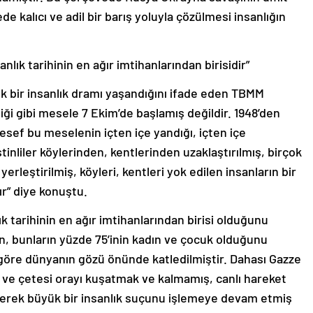
de kalıcı ve adil bir barış yoluyla çözülmesi insanlığın
lık tarihinin en ağır imtihanlarından birisidir”
ük bir insanlık dramı yaşandığını ifade eden TBMM
ği gibi mesele 7 Ekim’de başlamış değildir. 1948’den
lesef bu meselenin içten içe yandığı, içten içe
tinliler köylerinden, kentlerinden uzaklaştırılmış, birçok
yerleştirilmiş, köyleri, kentleri yok edilen insanların bir
tır” diye konuştu.
k tarihinin en ağır imtihanlarından birisi olduğunu
n, bunların yüzde 75’inin kadın ve çocuk olduğunu
e göre dünyanın gözü önünde katledilmiştir. Dahası Gazze
 ve çetesi orayı kuşatmak ve kalmamış, canlı hareket
derek büyük bir insanlık suçunu işlemeye devam etmiş