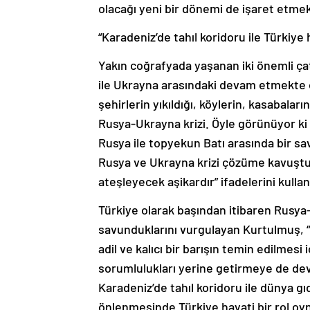
“Karadeniz’de tahıl koridoru ile Türkiye 
Yakın coğrafyada yaşanan iki önemli çat
ile Ukrayna arasındaki devam etmekte o
şehirlerin yıkıldığı, köylerin, kasabaları
Rusya-Ukrayna krizi. Öyle görünüyor ki 
Rusya ile topyekun Batı arasında bir sava
Rusya ve Ukrayna krizi çözüme kavuştur
ateşleyecek aşikardır” ifadelerini kullan
Türkiye olarak başından itibaren Rusy
savunduklarını vurgulayan Kurtulmuş, “H
adil ve kalıcı bir barışın temin edilmes
sorumlulukları yerine getirmeye de dev
Karadeniz’de tahıl koridoru ile dünya gı
önlenmesinde Türkiye hayati bir rol o