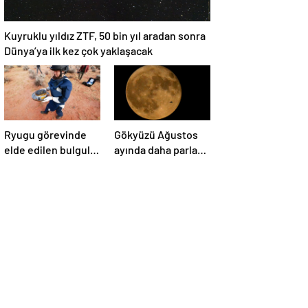
Kuyruklu yıldız ZTF, 50 bin yıl aradan sonra
Dünya’ya ilk kez çok yaklaşacak
Ryugu görevinde
Gökyüzü Ağustos
elde edilen bulgular
ayında daha parlak:
suyun dünyaya
İki süper Ay
asteroitlerce
gözlemlenecek
getirilmiş
olabileceğini
gösteriyor