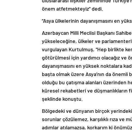
önem atfetmekteyiz” dedi.
“Asya ülkelerinin dayanışmasını en yüks
Azerbaycan Milli Meclisi Başkanı Sahib
yükseleceğine, ülkeler ve parlamenterle
vurgulayan Kurtulmuş, “Hep birlikte ken
götürülmesi için yardımcı olacağız ve ö
dayanışmasını en yüksek noktalara kad
başta olmak üzere Asya’nın da önemli b
olduğu bu çatışma alanları üzerinden 
küresel rekabetleri ve düşmanlıkların f
şeklinde konuştu.
Bölgedeki ve dünyanın birçok yerindeki
sorunlar çözülemez, karşılıklı rıza ve 
adımlar atılamazsa, korkarım ki önümü
olacağı yeni bir dönemi de işaret etmek