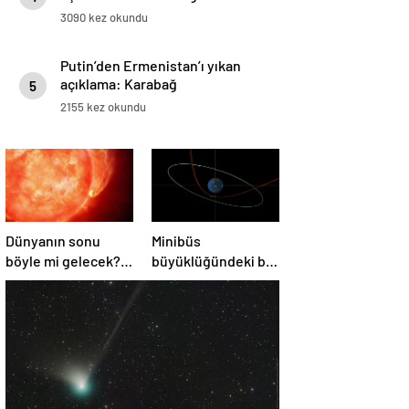
3090 kez okundu
Putin’den Ermenistan’ı yıkan
açıklama: Karabağ
5
Azerbaycan’ın ayrılmaz bir
2155 kez okundu
parçasıdır!
Dünyanın sonu
Minibüs
böyle mi gelecek?
büyüklüğündeki bir
Gök bilimciler ilk
asteroit Dünya’yı
kez sönen yıldızın
‘sıyırdı’ geçti
gezegeni
yutmasına tanık
oldu