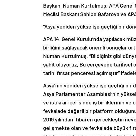
Başkanı Numan Kurtulmuş, APA Genel S
Meclisi Başkanı Sahibe Gafarova ve APA
“Asya yeniden yükselişe geçtiği bir dö
APA 14. Genel Kurulu’nda yapılacak müz
birliğini sağlayacak önemli sonuçlar 
Numan Kurtulmuş, “Bildiğiniz gibi dün
şahit oluyoruz. Bu çerçevede tarihsel o
tarihi fırsat penceresi açılmıştır” ifadele
Asya’nın yeniden yükselişe geçtiği bi
Asya Parlamenter Asamblesi’nin yükseli
ve istikrar içerisinde iş birliklerinin 
fevkalade değerli bir platform olduğunu
2019 yılından itibaren gerçekleştirmey
gelişmekte olan ve fevkalade büyük fırs
uluslararası ilişkiler zemininde Türkiye’n