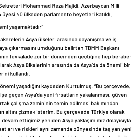
ekreteri Mohammad Reza Majidi, Azerbaycan Milli
 üyesi 40 ülkeden parlamento heyetleri katıldı.
nemi yaşamaktadır”
akerelerin Asya ülkeleri arasında dayanışma ve iş
ortaya çıkarmasını umduğunu belirten TBMM Başkanı
yanın fevkalade zor bir dönemden geçtiğine hep beraber
larak Asya ülkelerinin arasında da Asya’da da önemli bir
rini kullandı.
r dönemi yaşadığını kaydeden Kurtulmuş, “Bu çerçevede,
şe geçen Asya’da yeni fırsatların yakalanması, güven
ve ortak çalışma zemininin temin edilmesi bakımından
n altını çizmek isterim. Bu çerçevede Türkiye olarak
e devam ettiğimiz yeniden Asya yaklaşımımız dolayısıyla
atları ve riskleri aynı zamanda bünyesinde taşıyan yeni
in Asya ile irtibatını, Asya ile ilişkisine fevkalade büyük