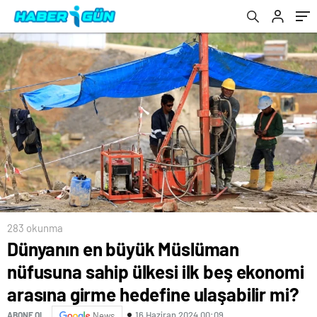
hedefine ulaşabilir mi?
Gerekçesiyle Üst Kurul’a Şikayet Etti
283 okunma
Dünyanın en büyük Müslüman
nüfusuna sahip ülkesi ilk beş ekonomi
arasına girme hedefine ulaşabilir mi?
16 Haziran 2024 00:09
ABONE OL
News