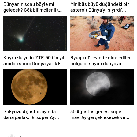
Dünyanın sonu böyle mi
Minibüs büyüklüğündeki bir
gelecek? Gök bilimciler ilk
asteroit Dünya’yı ‘sıyırdı’
kez sönen yıldızın gezegeni
geçti
yutmasına tanık oldu
Kuyruklu yıldız ZTF, 50 bin yıl
Ryugu görevinde elde edilen
aradan sonra Dünya’ya ilk kez
bulgular suyun dünyaya
çok yaklaşacak
asteroitlerce getirilmiş
olabileceğini gösteriyor
Gökyüzü Ağustos ayında
30 Ağustos gecesi süper
daha parlak: İki süper Ay
mavi Ay gerçekleşecek ve
gözlemlenecek
aynı ayda ikinci kez dolunay
olacak