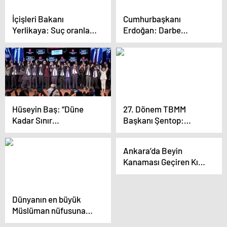
İçişleri Bakanı
Cumhurbaşkanı
Yerlikaya: Suç oranları
Erdoğan: Darbe
düşüyor, aydınlatma
hevesinde olanlar var
oranları artıyor
ama Türkiye eski
Türkiye değil
Hüseyin Baş: “Düne
27. Dönem TBMM
Kadar Sınır
Başkanı Şentop:
Mahkemeleri Kurup
“Erbakan hocanın
Teröristleri Davulla
başlattığı hareket
Ankara’da Beyin
Zurnayla Karşılayanlar
yükseldikçe
Kanaması Geçiren Kız
Bugün En Milliyetçiler
darbecilerin güç
Öğrencinin Öğretmeni
Oldular, Sahtekarlığa
mücadelesi aşağı
İhmal İddiasıyla
Bakın”
inmiştir”
Suçlanıyor
Dünyanın en büyük
Müslüman nüfusuna
sahip ülkesi ilk beş