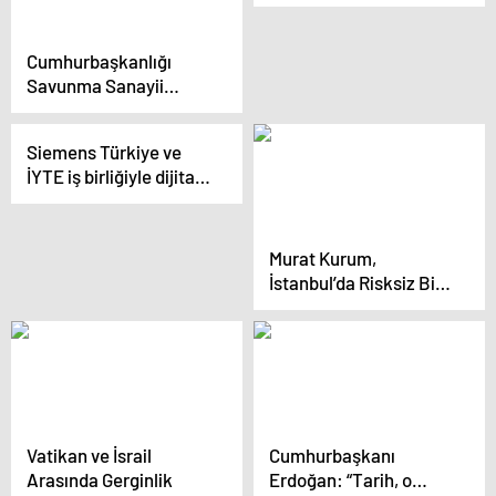
Dışişleri ve Dış Ticaret
Bakanı Peter Szijjarto
ile ortak basın
Cumhurbaşkanlığı
toplantısı düzenledi
Savunma Sanayii
Başkanı: Savunma ve
havacılık sanayii
Siemens Türkiye ve
ihracatı arttı
İYTE iş birliğiyle dijital
endüstri laboratuvarı
açıldı
Murat Kurum,
İstanbul’da Risksiz Bir
Şehir İçin Projelerini
Tanıttı
Vatikan ve İsrail
Cumhurbaşkanı
Arasında Gerginlik
Erdoğan: “Tarih, o