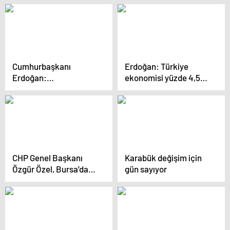
Uğur Kurt’un davası
yeniden görüldü
Cumhurbaşkanı
Erdoğan: Türkiye
Erdoğan:
ekonomisi yüzde 4,5
“Belediyecilikte
büyüdü, muhalefet ne
bizimle yarışacak
oldu?
kimse yok”
CHP Genel Başkanı
Karabük değişim için
Özgür Özel, Bursa’da
gün sayıyor
Emeklileri Tahrik
Etmek Suçlamasına
Yanıt Verdi