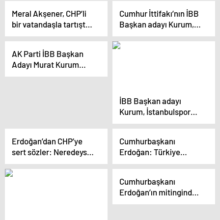
ekonomi arasına girme
Meral Akşener, CHP’li
Cumhur İttifakı’nın İBB
hedefine ulaşabilir mi?
bir vatandaşla tartıştı:
Başkan adayı Kurum,
‘Sizin için mi parti
canlı yayında konuştu
kurduk biz?’
Açıklaması
AK Parti İBB Başkan
Adayı Murat Kurum
İstanbulspor Kulübü’nü
Ziyaret Etti
İBB Başkan adayı
Kurum, İstanbulspor
Kulübünü ziyaret etti
Açıklaması
Erdoğan’dan CHP’ye
Cumhurbaşkanı
sert sözler: Neredeyse
Erdoğan: Türkiye
Kılıçdaroğlu’nun kedisi
Savunma Sanayi
Şero’yu bile kapıdan
Alanında Destan
Cumhurbaşkanı
içeri sokmayacaklar
Yazıyor
Erdoğan’ın mitinginde
“İsrail ile ticaret
yapılmasın” pankartı