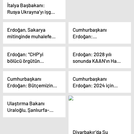
kaldırıldı
İtalya Başbakanı:
Rusya Ukrayna’yı işgal
etmeseydi Hamas
İsrail’e saldırmazdı
Erdoğan, Sakarya
Cumhurbaşkanı
mitinginde muhalefete
Erdoğan:
ağır eleştirilerde
“Karşımızdaki ittifakın
bulundu
bugün ki durumunu
Erdoğan: “CHP’yi
Erdoğan: 2028 yılı
gördükçe verilmiş
bölücü örgütün
sonunda KAAN’ın Hava
sadakamız varmış
güdümündeki DEM’in
Kuvvetlerimize
diyoruz”
oyuncağı haline
katılmasını planlıyoruz
Cumhurbaşkanı
Cumhurbaşkanı
dönüştürenler utansın”
Erdoğan: Bütçemizin
Erdoğan: 2024 için
sınırlarını zorlama
asgari ücretlilere,
pahasına
kamu görevlilerine ve
Ulaştırma Bakanı
vatandaşlarımızın
emeklilere
Uraloğlu, Şanlıurfa-
taleplerini karşılamaya
enflasyonun üzerinde
Ovaköy arasına 320
gayret ediyoruz
artışlar yapacağız
kilometrelik yeni bir
otoyol inşa edecek
Diyarbakır’da Su