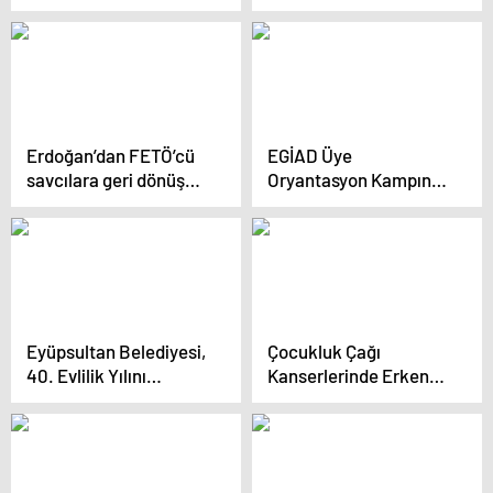
insanların göz göre
göre katledilmesine
göz yumanları
yargılayacaktır”
Erdoğan’dan FETÖ’cü
EGİAD Üye
savcılara geri dönüş
Oryantasyon Kampına
yolu açan Danıştay
100’e Yakın Yeni Üye
kararına tepki: Buna
Katıldı
sessiz kalmamız
mümkün değil
Eyüpsultan Belediyesi,
Çocukluk Çağı
40. Evlilik Yılını
Kanserlerinde Erken
Kutlayan Çiftler İçin
Teşhis Önemli
Özel Program
Düzenledi