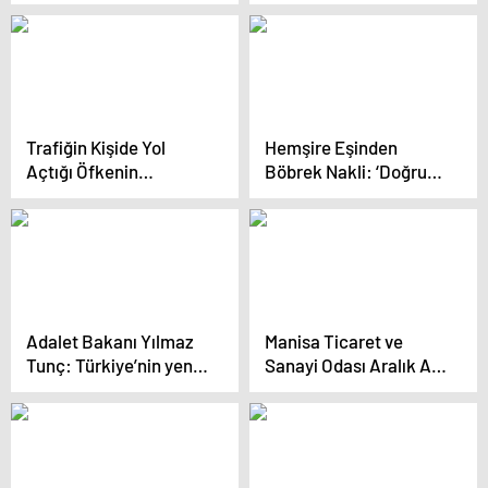
SAHRA ARASINDA
BÜYÜK GERGİNLİK!
Trafiğin Kişide Yol
Hemşire Eşinden
Açtığı Öfkenin
Böbrek Nakli: ‘Doğru
Nedenleri ve Başa
Eşi Seçmek Çok
Çıkma Yolları
Önemliymiş’
Adalet Bakanı Yılmaz
Manisa Ticaret ve
Tunç: Türkiye’nin yeni
Sanayi Odası Aralık Ayı
bir anayasaya ihtiyacı
Meclis Toplantısı
var
Gerçekleştirildi