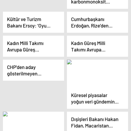
karbonmonoksit
zehirlenmeleri artıyor
Kültür ve Turizm
Cumhurbaşkanı
Bakanı Ersoy: ‘Oyu
Erdoğan, Rize’den
cepte görmek siyasi
Seçmenlere Seslendi
nezaketsizliktir’
Kadın Milli Takımı
Kadın Güreş Milli
Avrupa Güreş
Takımı Avrupa
Şampiyonası’nda ikinci
Şampiyonası’nda ikinci
oldu
oldu
CHP’den aday
gösterilmeyen
Bandırma Belediye
Başkanı Tolga Tosun,
partisinden teşekkür
Küresel piyasalar
almadığını ifade etti
yoğun veri gündemine
odaklandı
Dışişleri Bakanı Hakan
Fidan, Macaristan