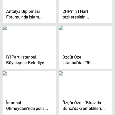
Antalya Diplomasi
CHP’nin 1 Mart
Forumu’nda İslam
tezkeresinin
karşıtlığı ele alındı
reddedilmesi TBMM’de
görüşüldü
İYİ Parti İstanbul
Özgür Özel,
Büyükşehir Belediye
İstanbul’da: “’94
Başkan Adayı Buğra
Ruhuyla’ Diyorlar.
Kavuncu: ‘Seçimin
kazananı olacak bir
aday var, diğerleri
kaybedecek’
İstanbul
Özgür Özel: “Biraz da
Okmeydanı’nda polis
Bursa’daki emeklileri
tarafından öldürülen
tahrik edeyim”