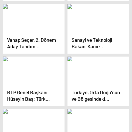
örgütleriyle iş
Erdoğan, Muğla
yapılamaz
mitinginde konuştu: (2)
Vahap Seçer, 2. Dönem
Sanayi ve Teknoloji
Aday Tanıtım
Bakanı Kacır:
Toplantısı’nda
Milletimizin desteğiyle
Projelerini Kamuoyuna
şehirleri geleceğe
Anlattı: “Sözümüzdür:
taşıyacağız
Mersin Metrosu
Tamamlanacak”
BTP Genel Başkanı
Türkiye, Orta Doğu’nun
Hüseyin Baş: Türk
ve Bölgesindeki
siyaseti al birini vur
Ülkelerin Güvenli
ötekine durumuyla
Limanıdır
karşı karşıya