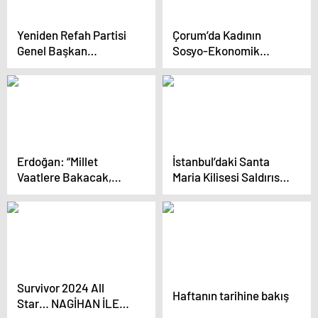
Yeniden Refah Partisi
Çorum’da Kadının
Genel Başkan
Sosyo-Ekonomik
Yardımcısı Suat Kılıç,
Durumunun
Mazot Zamlarını
Güçlendirilmesi
Eleştirdi
Çalıştayı Düzenlendi
Erdoğan: “Millet
İstanbul’daki Santa
Vaatlere Bakacak,
Maria Kilisesi Saldırısı
Hangi Belediye
İtalya Basınında Geniş
Başkanı Tarafından
Yankı Buldu
Şehrinin Yönetilmesini
İstiyorsa Tercihini Ona
Göre Yapacak.
Survivor 2024 All
Haftanın tarihine bakış
Star… NAGİHAN İLE