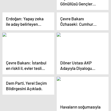
Gönüllüsü Gençler
Sahada Projesi 12
kente ve 3 ülkeye
Erdoğan: Yapay zeka
Çevre Bakanı
yayıldı
ile aday belirleyen
Özhaseki: Cumhur
CHP’ye akıl fikir versin
İttifakı doğru olanı
yapıyor
Çevre Bakanı: İstanbul
Döner Ustası AKP
en riskli il, evler teslim
Adayıyla Diyalogu
olana kadar kira
Anlattı
yardımları sürecek
Dem Parti, Yerel Seçim
Bildirgesini Açıkladı.
Havaların soğumasıyla