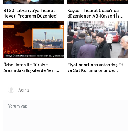
BTSO, Litvanya’ya Ticaret
Kayseri Ticaret Odası’nda
Heyeti Programı Düzenledi
düzenlenen AB-Kayseri İş
Forumu’nda yeşil dönüşüm
ve dijitalleşme vurgusu
yapıldı
Özbekistan ile Türkiye
Fiyatlar artınca vatandaş Et
Arasındaki İlişkilerde Yeni
ve Süt Kurumu önünde
Dönem
kuyruk oldu