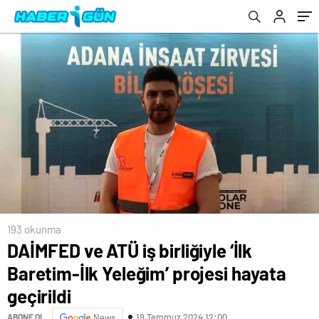
193 okunma
DAİMFED ve ATÜ iş birliğiyle ‘İlk
Baretim-İlk Yeleğim’ projesi hayata
geçirildi
19 Temmuz 2024 12:00
ABONE OL
News