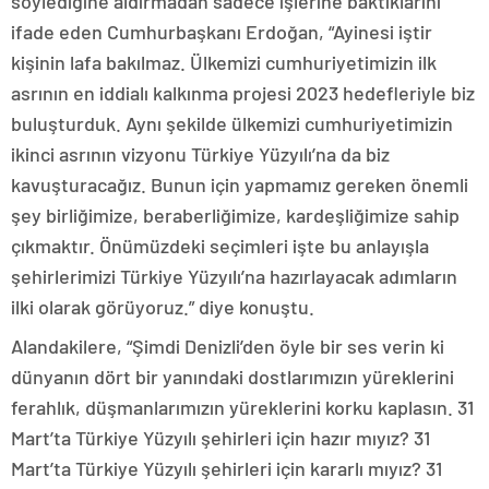
söylediğine aldırmadan sadece işlerine baktıklarını
ifade eden Cumhurbaşkanı Erdoğan, “Ayinesi iştir
kişinin lafa bakılmaz. Ülkemizi cumhuriyetimizin ilk
asrının en iddialı kalkınma projesi 2023 hedefleriyle biz
buluşturduk. Aynı şekilde ülkemizi cumhuriyetimizin
ikinci asrının vizyonu Türkiye Yüzyılı’na da biz
kavuşturacağız. Bunun için yapmamız gereken önemli
şey birliğimize, beraberliğimize, kardeşliğimize sahip
çıkmaktır. Önümüzdeki seçimleri işte bu anlayışla
şehirlerimizi Türkiye Yüzyılı’na hazırlayacak adımların
ilki olarak görüyoruz.” diye konuştu.
Alandakilere, “Şimdi Denizli’den öyle bir ses verin ki
dünyanın dört bir yanındaki dostlarımızın yüreklerini
ferahlık, düşmanlarımızın yüreklerini korku kaplasın. 31
Mart’ta Türkiye Yüzyılı şehirleri için hazır mıyız? 31
Mart’ta Türkiye Yüzyılı şehirleri için kararlı mıyız? 31