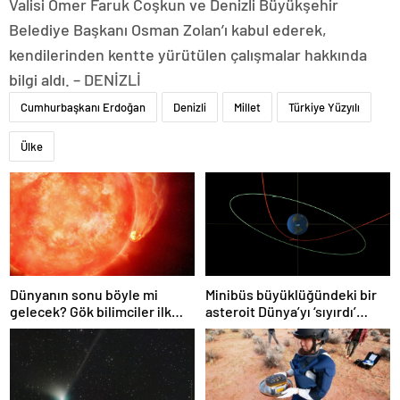
Valisi Ömer Faruk Coşkun ve Denizli Büyükşehir
Belediye Başkanı Osman Zolan’ı kabul ederek,
kendilerinden kentte yürütülen çalışmalar hakkında
bilgi aldı. – DENİZLİ
Cumhurbaşkanı Erdoğan
Denizli
Millet
Türkiye Yüzyılı
Ülke
Dünyanın sonu böyle mi
Minibüs büyüklüğündeki bir
gelecek? Gök bilimciler ilk
asteroit Dünya’yı ‘sıyırdı’
kez sönen yıldızın gezegeni
geçti
yutmasına tanık oldu