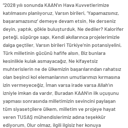
“2028 yılı sonunda KAAN’ın Hava Kuvvetlerimize
katılmasını planlıyoruz. Varsın birileri, ‘Yapamazsınız,
başaramazsınız’ demeye devam etsin. Ne derseniz
deyin, yaptık, gökle buluşturduk. Ne dediler? Kalorifer
peteği, süpürge sapı. Kendi akıllarınca projelerimizle
dalga geçtiler. Varsın birileri Türkiye’nin potansiyelini,
Türk milletinin gücünü hafife alsın. Biz bunlara
kesinlikle kulak asmayacağız. Ne kifayetsiz
muhterislerin ne de ülkemizin başarılarından rahatsız
olan beşinci kol elemanlarının umutlarımızı kırmasına
izin vermeyeceğiz. İman varsa irade varsa Allah’ın
izniyle imkan da vardır. Buradan KAAN’ın ilk uçuşunu
yapması sonrasında milletimizin sevincini paylaşan
tüm siyasetçilere ülkem, milletim ve projeye hayat
veren TUSAŞ mühendislerimiz adına teşekkür
ediyorum. Olur olmaz, ilgili ilgisiz her konuya