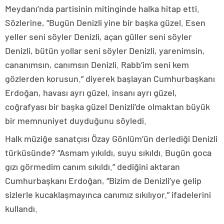
Meydanı’nda partisinin mitinginde halka hitap etti.
Sözlerine, “Bugün Denizli yine bir başka güzel. Esen
yeller seni söyler Denizli, açan güller seni söyler
Denizli, bütün yollar seni söyler Denizli, yarenimsin,
cananımsın, canımsın Denizli. Rabb’im seni kem
gözlerden korusun.” diyerek başlayan Cumhurbaşkanı
Erdoğan, havası ayrı güzel, insanı ayrı güzel,
coğrafyası bir başka güzel Denizli’de olmaktan büyük
bir memnuniyet duyduğunu söyledi.
Halk müziğe sanatçısı Özay Gönlüm’ün derlediği Denizli
türküsünde? “Asmam yıkıldı, suyu sıkıldı. Bugün goca
gızı görmedim canım sıkıldı.” dediğini aktaran
Cumhurbaşkanı Erdoğan, “Bizim de Denizli’ye gelip
sizlerle kucaklaşmayınca canımız sıkılıyor.” ifadelerini
kullandı.