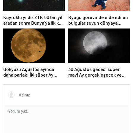
Kuyruklu yıldız ZTF, 50 bin yıl
Ryugu görevinde elde edilen
aradan sonra Dünya’ya ilk kez
bulgular suyun dünyaya
çok yaklaşacak
asteroitlerce getirilmiş
olabileceğini gösteriyor
Gökyüzü Ağustos ayında
30 Ağustos gecesi süper
daha parlak: İki süper Ay
mavi Ay gerçekleşecek ve
gözlemlenecek
aynı ayda ikinci kez dolunay
olacak