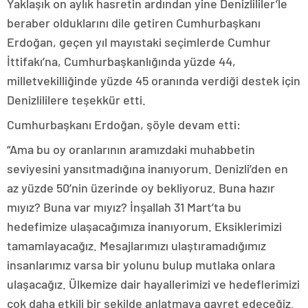
Yaklaşık on aylık hasretin ardından yine Denizlililer’le
beraber olduklarını dile getiren Cumhurbaşkanı
Erdoğan, geçen yıl mayıstaki seçimlerde Cumhur
İttifakı’na, Cumhurbaşkanlığında yüzde 44,
milletvekilliğinde yüzde 45 oranında verdiği destek için
Denizlililere teşekkür etti.
Cumhurbaşkanı Erdoğan, şöyle devam etti:
“Ama bu oy oranlarının aramızdaki muhabbetin
seviyesini yansıtmadığına inanıyorum. Denizli’den en
az yüzde 50’nin üzerinde oy bekliyoruz. Buna hazır
mıyız? Buna var mıyız? İnşallah 31 Mart’ta bu
hedefimize ulaşacağımıza inanıyorum. Eksiklerimizi
tamamlayacağız. Mesajlarımızı ulaştıramadığımız
insanlarımız varsa bir yolunu bulup mutlaka onlara
ulaşacağız. Ülkemize dair hayallerimizi ve hedeflerimizi
çok daha etkili bir şekilde anlatmaya gayret edeceğiz.