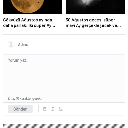
Gökyüzü Ağustos ayında
30 Ağustos gecesi süper
daha parlak: İki süper Ay
mavi Ay gerçekleşecek ve
gözlemlenecek
aynı ayda ikinci kez dolunay
olacak
En az 10 karakter gerekli
Gönder