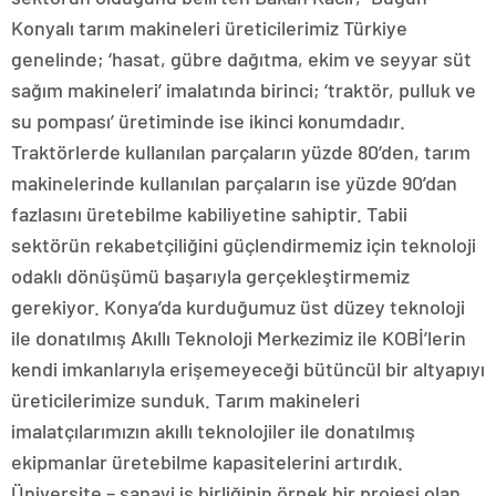
Konyalı tarım makineleri üreticilerimiz Türkiye
genelinde; ‘hasat, gübre dağıtma, ekim ve seyyar süt
sağım makineleri’ imalatında birinci; ‘traktör, pulluk ve
su pompası’ üretiminde ise ikinci konumdadır.
Traktörlerde kullanılan parçaların yüzde 80’den, tarım
makinelerinde kullanılan parçaların ise yüzde 90’dan
fazlasını üretebilme kabiliyetine sahiptir. Tabii
sektörün rekabetçiliğini güçlendirmemiz için teknoloji
odaklı dönüşümü başarıyla gerçekleştirmemiz
gerekiyor. Konya’da kurduğumuz üst düzey teknoloji
ile donatılmış Akıllı Teknoloji Merkezimiz ile KOBİ’lerin
kendi imkanlarıyla erişemeyeceği bütüncül bir altyapıyı
üreticilerimize sunduk. Tarım makineleri
imalatçılarımızın akıllı teknolojiler ile donatılmış
ekipmanlar üretebilme kapasitelerini artırdık.
Üniversite – sanayi iş birliğinin örnek bir projesi olan