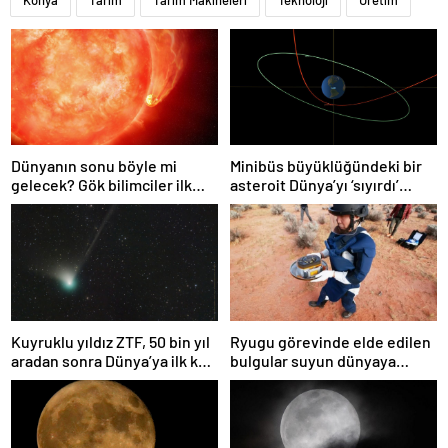
Konya
Tarım
Tarım Makineleri
Teknoloji
Üretim
Dünyanın sonu böyle mi
Minibüs büyüklüğündeki bir
gelecek? Gök bilimciler ilk
asteroit Dünya’yı ‘sıyırdı’
kez sönen yıldızın gezegeni
geçti
yutmasına tanık oldu
Kuyruklu yıldız ZTF, 50 bin yıl
Ryugu görevinde elde edilen
aradan sonra Dünya’ya ilk kez
bulgular suyun dünyaya
çok yaklaşacak
asteroitlerce getirilmiş
olabileceğini gösteriyor