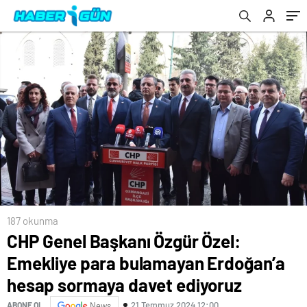
davet ediyoruz
187 okunma
CHP Genel Başkanı Özgür Özel:
Emekliye para bulamayan Erdoğan’a
hesap sormaya davet ediyoruz
21 Temmuz 2024 12:00
ABONE OL
News