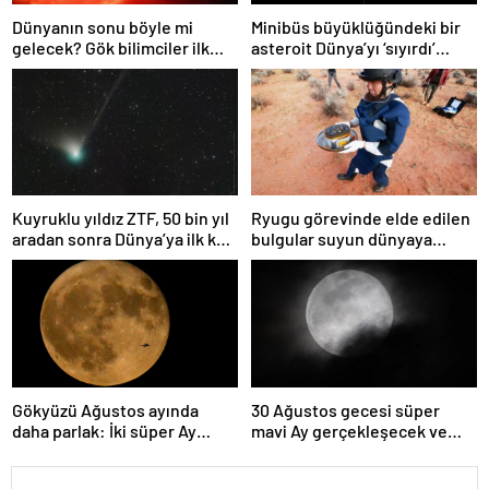
Dünyanın sonu böyle mi
Minibüs büyüklüğündeki bir
gelecek? Gök bilimciler ilk
asteroit Dünya’yı ‘sıyırdı’
kez sönen yıldızın gezegeni
geçti
yutmasına tanık oldu
Kuyruklu yıldız ZTF, 50 bin yıl
Ryugu görevinde elde edilen
aradan sonra Dünya’ya ilk kez
bulgular suyun dünyaya
çok yaklaşacak
asteroitlerce getirilmiş
olabileceğini gösteriyor
Gökyüzü Ağustos ayında
30 Ağustos gecesi süper
daha parlak: İki süper Ay
mavi Ay gerçekleşecek ve
gözlemlenecek
aynı ayda ikinci kez dolunay
olacak