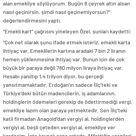
alan emekliye söylüyorum. Bugün 8 çeyrek altın alsan
nasıl geçinirsin, şimdi nasıl geçinemiyorsun?”
değerlendirmesini yaptı.
“Emekli kart” çağrısını yineleyen Özel, şunları kaydetti:
“Çok net olarak şunu ifade etmek isteriz, emekli karta
ihtiyaç var. Emeklilerin kartına aradaki 7 bin 2 liranın
hemen yüklenmesine ihtiyaç var. Bunun için de çok
büyük bir paraya değil 780 milyon liraya ihtiyaç var.
Hesabı yanıltıp 1,4 trilyon diyor, bu gerçeği
yansıtmamaktadır. Erdoğan’ın sadece İliç’teki ve
Türkiye’deki bütün madencilerin, iş adamlarının,
holdinglerin ödemeleri gerekip de ödettirmediği vergi,
emekliye lazım olan paraya yetmektedir. Sen İliç’teki
katil firmadan Anagold’dan vergiyi al, holdinglerden
vergiyi al, beşli çeteden vergiyi al, emekliye ver
kardeşim. İşte kaynak sana ortada. Affettiğin vergileri