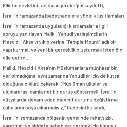
Filistin devletini tanıması gerektiğini kaydetti.
İsrail’in ramazanda ibadethanelere yönelik kısıtlamaları
İsrail’in ramazanda uyguladığı kısıtlamalarla ilgili
soruyu yanıtlayan Maliki, Yahudi yerleşimcilerin
Mescid-i Aksa’yı yıkıp yerine “Temple Mount” adlı bir
yapı kurmak ve yeni bir gerçeklik oluşturmak istediğini
dile getirdi.
Maliki, Mescid-i Aksa’nın Müslümanlara münhasır bir
yer olmadığına, aynı zamanda Yahudiler için de kutsal
olduğuna dikkati çekerek, “Müslüman ülkeler ve
uluslararası camia net bir duruş göstermeli, İsrail’in
yüzyıllardır devam eden mevcut durumu değiştirme
çabalarını boşa çıkarmalıyız.” ifadesini kullandı.
İsrail’in, ramazanda bölgenin genelinde rahatsızlık
yaratmak ve şiddete sebebiyet vermek için konuyu