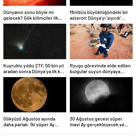
Dünyanın sonu böyle mi
Minibüs büyüklüğündeki bir
gelecek? Gök bilimciler ilk
asteroit Dünya’yı ‘sıyırdı’
kez sönen yıldızın gezegeni
geçti
yutmasına tanık oldu
Kuyruklu yıldız ZTF, 50 bin yıl
Ryugu görevinde elde edilen
aradan sonra Dünya’ya ilk kez
bulgular suyun dünyaya
çok yaklaşacak
asteroitlerce getirilmiş
olabileceğini gösteriyor
Gökyüzü Ağustos ayında
30 Ağustos gecesi süper
daha parlak: İki süper Ay
mavi Ay gerçekleşecek ve
gözlemlenecek
aynı ayda ikinci kez dolunay
olacak