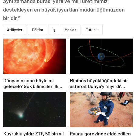
Aynı zamanda burası yerli ve milli üretimimizi
destekleyen en büyük işyurtları müdürlüğümüzden
biridir.”
Atölyeler
Eğitim
İş
Meslek
Tutuklu
Dünyanın sonu böyle mi
Minibüs büyüklüğündeki bir
gelecek? Gök bilimciler ilk
asteroit Dünya’yı ‘sıyırdı’
kez sönen yıldızın gezegeni
geçti
yutmasına tanık oldu
Kuyruklu yıldız ZTF, 50 bin yıl
Ryugu görevinde elde edilen