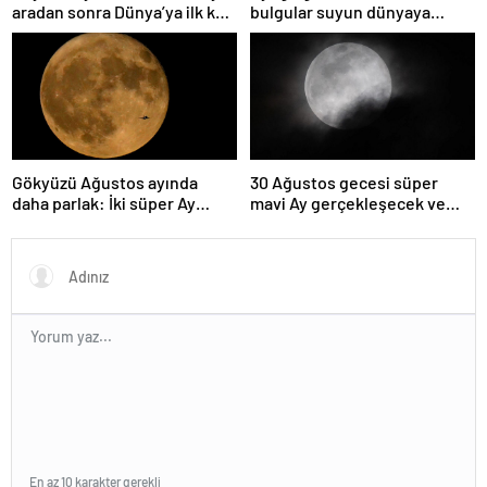
aradan sonra Dünya’ya ilk kez
bulgular suyun dünyaya
çok yaklaşacak
asteroitlerce getirilmiş
olabileceğini gösteriyor
Gökyüzü Ağustos ayında
30 Ağustos gecesi süper
daha parlak: İki süper Ay
mavi Ay gerçekleşecek ve
gözlemlenecek
aynı ayda ikinci kez dolunay
olacak
En az 10 karakter gerekli