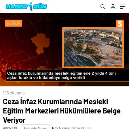
195 okunma
Ceza İnfaz Kurumlarında Mesleki
Eğitim Merkezleri Hükümlülere Belge
Veriyor
17 Haziran 2024 00:39
ABONE OL
News