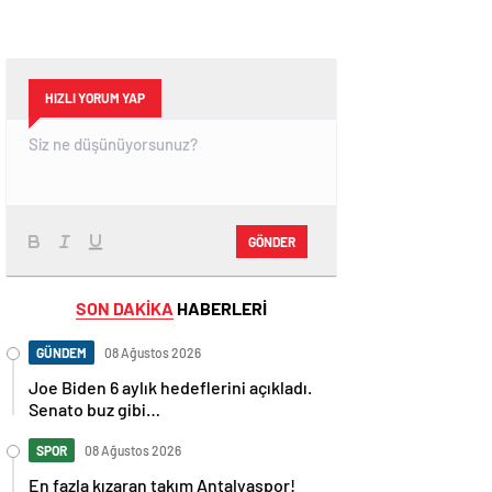
HIZLI YORUM YAP
GÖNDER
SON DAKİKA
HABERLERİ
GÜNDEM
08 Ağustos 2026
Joe Biden 6 aylık hedeflerini açıkladı.
Senato buz gibi…
SPOR
08 Ağustos 2026
En fazla kızaran takım Antalyaspor!