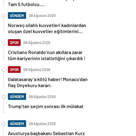
Tam 5 futbolcu….
GÜNDEM
08 Ağustos 2026
Norweç silahlı kuvvetleri kadınlardan
oluşan özel kuvvetler eğitimlerini
başlattı.
SPOR
08 Ağustos 2026
Cristiano Ronaldo’nun akıllara zarar
tüm kariyerinin istatistiğini çıkardık !
SPOR
08 Ağustos 2026
Galatasaray’a kötü haber! Monaco’dan
flaş Onyekuru kararı.
GÜNDEM
08 Ağustos 2026
Trump’tan seçim sonrası ilk mülakat
GÜNDEM
08 Ağustos 2026
Avusturya başbakanı Sebastian Kurz