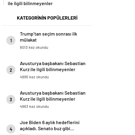
ile ilgili bilinmeyenler
KATEGORİNİN POPÜLERLERİ
Trump’tan seçim sonrası ilk
mülakat
1
8013 kez okundu
Avusturya başbakanı Sebastian
Kurz ile ilgili bilinmeyenler
2
4995 kez okundu
Avusturya başbakanı Sebastian
Kurz ile ilgili bilinmeyenler
3
4963 kez okundu
Joe Biden 6 aylık hedeflerini
açıkladı. Senato buz gibi…
4