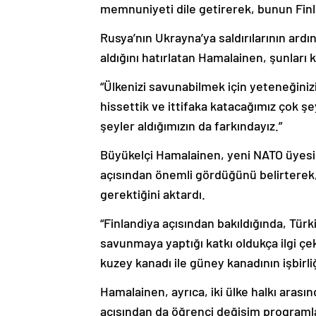
memnuniyeti dile getirerek, bunun Finla
Rusya’nın Ukrayna’ya saldırılarının ardı
aldığını hatırlatan Hamalainen, şunları 
“Ülkenizi savunabilmek için yeteneğini
hissettik ve ittifaka katacağımız çok ş
şeyler aldığımızın da farkındayız.”
Büyükelçi Hamalainen, yeni NATO üyesi F
açısından önemli gördüğünü belirterek,
gerektiğini aktardı.
“Finlandiya açısından bakıldığında, Türk
savunmaya yaptığı katkı oldukça ilgi ç
kuzey kanadı ile güney kanadının işbirl
Hamalainen, ayrıca, iki ülke halkı arasınd
açısından da öğrenci değişim programla