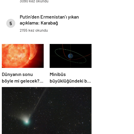
3090 kez okundu
Putin’den Ermenistan’ı yıkan
açıklama: Karabağ
5
Azerbaycan’ın ayrılmaz bir
2155 kez okundu
parçasıdır!
Dünyanın sonu
Minibüs
böyle mi gelecek?
büyüklüğündeki bir
Gök bilimciler ilk
asteroit Dünya’yı
kez sönen yıldızın
‘sıyırdı’ geçti
gezegeni
yutmasına tanık
oldu