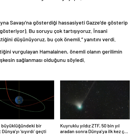
yna Savaşı’na gösterdiği hassasiyeti Gazze’de gösterip
gösteriyor). Bu soruyu çok tartışıyoruz. İnsani
iğini düşünüyoruz, bu çok önemli.” yanıtını verdi.
ktiğini vurgulayan Hamalainen, önemli olanın gerilimin
şkesin sağlanması olduğunu söyledi.
 büyüklüğündeki bir
Kuyruklu yıldız ZTF, 50 bin yıl
 Dünya’yı ‘sıyırdı’ geçti
aradan sonra Dünya’ya ilk kez çok