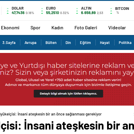
DOLAR
EURO
ALTIN
BITCOIN
47,7436
55,2510
6.656,89
%
0.18%
0.32%
2,53
Ekonomi
Spor
Kadın
Foto Galeri
Videolar
3.Sayfa
Avrupa
Bülten
Din
Eğitim
Hayat
Politika
üyükelçisi: İnsani ateşkesin bir an önce sağlanması gerekiyor
çisi: İnsani ateşkesin bir 