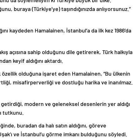
şunu da söylemeliyim ki Türkiye büyük bir ülke.
ğunu, buraya (Türkiye’ye) taşındığınızda anlıyorsunuz.”
ığını kaydeden Hamalainen, İstanbul’a da ilk kez 1986’da
kış açısına sahip olduğunu dile getirerek, Türk halkıyla
dan keyif aldığını aktardı.
k özellik olduğuna işaret eden Hamalainen, “Bu ülkenin
liği, misafirperverliği ve dostluğu harika ve inanılmaz.
n getirdiği, modern ve geleneksel desenlerin yer aldığı
ı tutkunu.
ğinde, buradan da halı satın aldığını, göreve
 Uşak’ı ve İstanbul’u görme imkanı bulduğunu söyledi.