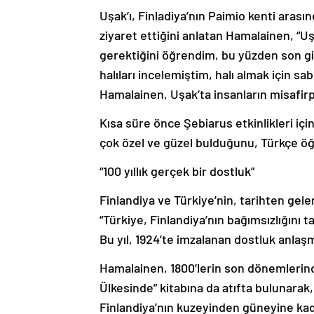
Uşak’ı, Finladiya’nın Paimio kenti arasınd
ziyaret ettiğini anlatan Hamalainen, “U
gerektiğini öğrendim, bu yüzden son g
halıları incelemiştim, halı almak için sa
Hamalainen, Uşak’ta insanların misafirpe
Kısa süre önce Şebiarus etkinlikleri için
çok özel ve güzel bulduğunu, Türkçe öğ
“100 yıllık gerçek bir dostluk”
Finlandiya ve Türkiye’nin, tarihten gele
“Türkiye, Finlandiya’nın bağımsızlığını ta
Bu yıl, 1924’te imzalanan dostluk anlaşmam
Hamalainen, 1800’lerin son dönemlerind
Ülkesinde” kitabına da atıfta bulunarak,
Finlandiya’nın kuzeyinden güneyine kad