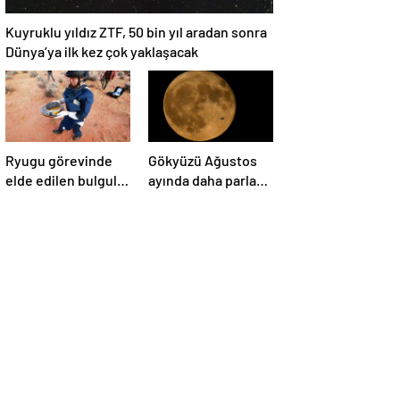
Kuyruklu yıldız ZTF, 50 bin yıl aradan sonra
Dünya’ya ilk kez çok yaklaşacak
Ryugu görevinde
Gökyüzü Ağustos
elde edilen bulgular
ayında daha parlak:
suyun dünyaya
İki süper Ay
asteroitlerce
gözlemlenecek
getirilmiş
olabileceğini
gösteriyor