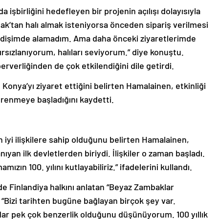
a işbirliğini hedefleyen bir projenin açılışı dolayısıyla
şak’tan halı almak isteniyorsa önceden sipariş verilmesi
idişimde alamadım. Ama daha önceki ziyaretlerimde
bırsızlanıyorum, halıları seviyorum.” diye konuştu.
rverliğinden de çok etkilendiğini dile getirdi.
 Konya’yı ziyaret ettiğini belirten Hamalainen, etkinliği
renmeye başladığını kaydetti.
n iyi ilişkilere sahip olduğunu belirten Hamalainen,
nıyan ilk devletlerden biriydi. İlişkiler o zaman başladı.
ızın 100. yılını kutlayabiliriz.” ifadelerini kullandı.
e Finlandiya halkını anlatan “Beyaz Zambaklar
 “Bizi tarihten bugüne bağlayan birçok şey var.
ar pek çok benzerlik olduğunu düşünüyorum. 100 yıllık