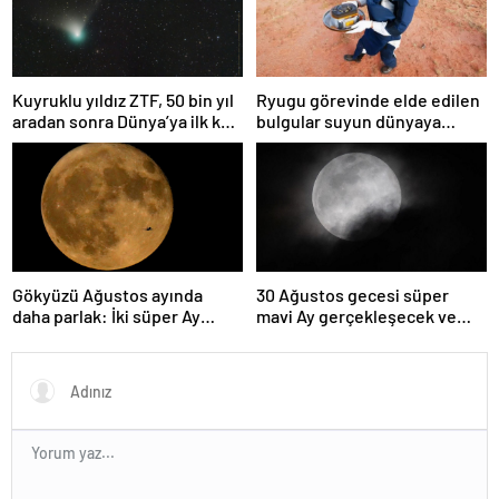
Kuyruklu yıldız ZTF, 50 bin yıl
Ryugu görevinde elde edilen
aradan sonra Dünya’ya ilk kez
bulgular suyun dünyaya
çok yaklaşacak
asteroitlerce getirilmiş
olabileceğini gösteriyor
Gökyüzü Ağustos ayında
30 Ağustos gecesi süper
daha parlak: İki süper Ay
mavi Ay gerçekleşecek ve
gözlemlenecek
aynı ayda ikinci kez dolunay
olacak