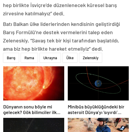
hep birlikte İsviçre’de düzenlenecek küresel barış
zirvesine katılmalıyız” dedi.
Batı Balkan ülke liderlerinden kendisinin geliştirdiği
Barış Formülü’ne destek vermelerini talep eden
Zeleneskiy, “Savaş tek bir kişi tarafından başlatıldı,
ama biz hep birlikte hareket etmeliyiz” dedi.
Barış
Rama
Ukrayna
Ülke
Zelenskiy
Dünyanın sonu böyle mi
Minibüs büyüklüğündeki bir
gelecek? Gök bilimciler ilk
asteroit Dünya’yı ‘sıyırdı’
kez sönen yıldızın gezegeni
geçti
yutmasına tanık oldu