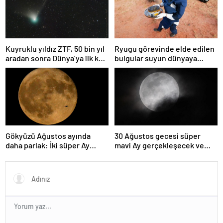
Kuyruklu yıldız ZTF, 50 bin yıl
Ryugu görevinde elde edilen
aradan sonra Dünya’ya ilk kez
bulgular suyun dünyaya
çok yaklaşacak
asteroitlerce getirilmiş
olabileceğini gösteriyor
Gökyüzü Ağustos ayında
30 Ağustos gecesi süper
daha parlak: İki süper Ay
mavi Ay gerçekleşecek ve
gözlemlenecek
aynı ayda ikinci kez dolunay
olacak