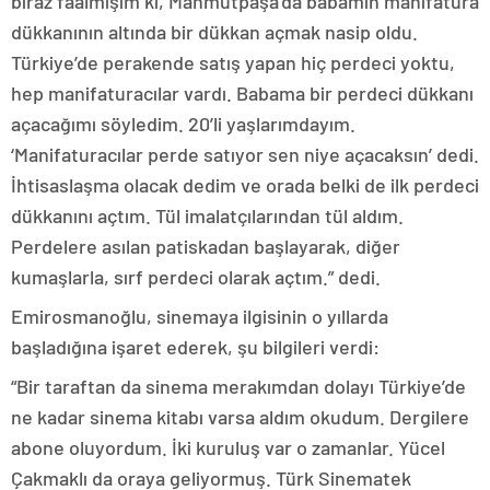
biraz faalmişim ki, Mahmutpaşa’da babamın manifatura
dükkanının altında bir dükkan açmak nasip oldu.
Türkiye’de perakende satış yapan hiç perdeci yoktu,
hep manifaturacılar vardı. Babama bir perdeci dükkanı
açacağımı söyledim. 20’li yaşlarımdayım.
‘Manifaturacılar perde satıyor sen niye açacaksın’ dedi.
İhtisaslaşma olacak dedim ve orada belki de ilk perdeci
dükkanını açtım. Tül imalatçılarından tül aldım.
Perdelere asılan patiskadan başlayarak, diğer
kumaşlarla, sırf perdeci olarak açtım.” dedi.
Emirosmanoğlu, sinemaya ilgisinin o yıllarda
başladığına işaret ederek, şu bilgileri verdi:
“Bir taraftan da sinema merakımdan dolayı Türkiye’de
ne kadar sinema kitabı varsa aldım okudum. Dergilere
abone oluyordum. İki kuruluş var o zamanlar. Yücel
Çakmaklı da oraya geliyormuş. Türk Sinematek