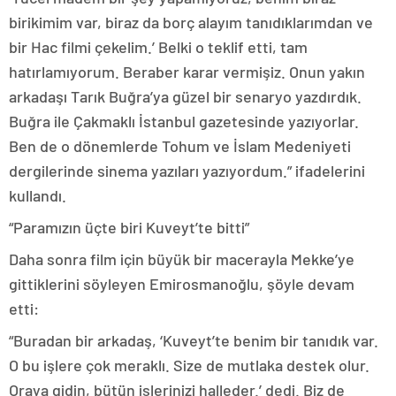
birikimim var, biraz da borç alayım tanıdıklarımdan ve
bir Hac filmi çekelim.’ Belki o teklif etti, tam
hatırlamıyorum. Beraber karar vermişiz. Onun yakın
arkadaşı Tarık Buğra’ya güzel bir senaryo yazdırdık.
Buğra ile Çakmaklı İstanbul gazetesinde yazıyorlar.
Ben de o dönemlerde Tohum ve İslam Medeniyeti
dergilerinde sinema yazıları yazıyordum.” ifadelerini
kullandı.
“Paramızın üçte biri Kuveyt’te bitti”
Daha sonra film için büyük bir macerayla Mekke’ye
gittiklerini söyleyen Emirosmanoğlu, şöyle devam
etti:
“Buradan bir arkadaş, ‘Kuveyt’te benim bir tanıdık var.
O bu işlere çok meraklı. Size de mutlaka destek olur.
Oraya gidin, bütün işlerinizi halleder.’ dedi. Biz de