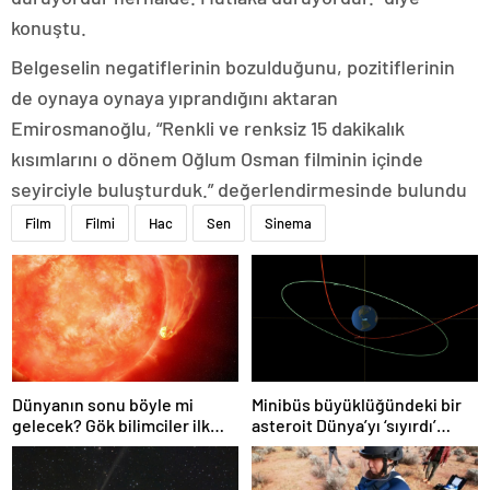
konuştu.
Belgeselin negatiflerinin bozulduğunu, pozitiflerinin
de oynaya oynaya yıprandığını aktaran
Emirosmanoğlu, “Renkli ve renksiz 15 dakikalık
kısımlarını o dönem Oğlum Osman filminin içinde
seyirciyle buluşturduk.” değerlendirmesinde bulundu
Film
Filmi
Hac
Sen
Sinema
Dünyanın sonu böyle mi
Minibüs büyüklüğündeki bir
gelecek? Gök bilimciler ilk
asteroit Dünya’yı ‘sıyırdı’
kez sönen yıldızın gezegeni
geçti
yutmasına tanık oldu