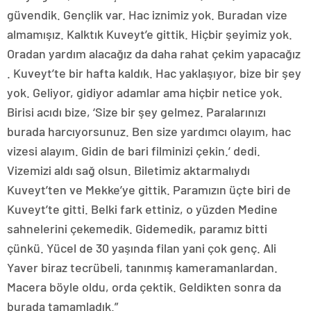
güvendik. Gençlik var. Hac iznimiz yok. Buradan vize
almamışız. Kalktık Kuveyt’e gittik. Hiçbir şeyimiz yok.
Oradan yardım alacağız da daha rahat çekim yapacağız
. Kuveyt’te bir hafta kaldık. Hac yaklaşıyor, bize bir şey
yok. Geliyor, gidiyor adamlar ama hiçbir netice yok.
Birisi acıdı bize, ‘Size bir şey gelmez. Paralarınızı
burada harcıyorsunuz. Ben size yardımcı olayım, hac
vizesi alayım. Gidin de bari filminizi çekin.’ dedi.
Vizemizi aldı sağ olsun. Biletimiz aktarmalıydı
Kuveyt’ten ve Mekke’ye gittik. Paramızın üçte biri de
Kuveyt’te gitti. Belki fark ettiniz, o yüzden Medine
sahnelerini çekemedik. Gidemedik, paramız bitti
çünkü. Yücel de 30 yaşında filan yani çok genç. Ali
Yaver biraz tecrübeli, tanınmış kameramanlardan.
Macera böyle oldu, orda çektik. Geldikten sonra da
burada tamamladık.”