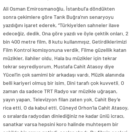
Ali Osman Emirosmanoğlu, İstanbul’a döndükten
sonra çekimlere göre Tarık Buğra’nın senaryoyu
yazdığını işaret ederek, “Türkiye’den sahneler ilave
edeceğiz, dedik. Ona göre yazdı ve öyle çektik onları. 2
bin 400 metre film, 8 kutu kullanmışız. Getirdiklerimizi
Film Kontrol komisyonuna verdik. Filme güzellik katan
müzikler, ilahiler oldu. Hala bu müzikler için tekrar
tekrar seyrediyorum. Mustafa Cahit Atasoy diye
Yücel’in çok samimi bir arkadaşı vardı. Müzik alanında
belli kariyeri olmuş bir isim. Dini tarafı çok kuvvetli. O
zaman da sadece TRT Radyo var müzikle uğraşan,
yayın yapan. Televizyon filan zaten yok. Cahit Bey’e
rica etti. O da kabul etti. Cüneyd Orhon’la Cahit Atasoy,
o sıralarda radyodan dinlediğiniz ne kadar ünlü icracı,
sanatkar varsa hepsini koro halinde muhteşem bir