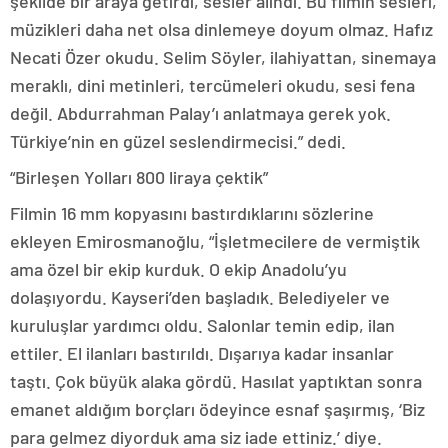
şekilde bir araya getirdi, sesler alındı. Bu filmin sesleri,
müzikleri daha net olsa dinlemeye doyum olmaz. Hafız
Necati Özer okudu. Selim Söyler, ilahiyattan, sinemaya
meraklı, dini metinleri, tercümeleri okudu, sesi fena
değil. Abdurrahman Palay’ı anlatmaya gerek yok.
Türkiye’nin en güzel seslendirmecisi.” dedi.
“Birleşen Yolları 800 liraya çektik”
Filmin 16 mm kopyasını bastırdıklarını sözlerine
ekleyen Emirosmanoğlu, “İşletmecilere de vermiştik
ama özel bir ekip kurduk. O ekip Anadolu’yu
dolaşıyordu. Kayseri’den başladık. Belediyeler ve
kuruluşlar yardımcı oldu. Salonlar temin edip, ilan
ettiler. El ilanları bastırıldı. Dışarıya kadar insanlar
taştı. Çok büyük alaka gördü. Hasılat yaptıktan sonra
emanet aldığım borçları ödeyince esnaf şaşırmış, ‘Biz
para gelmez diyorduk ama siz iade ettiniz.’ diye.