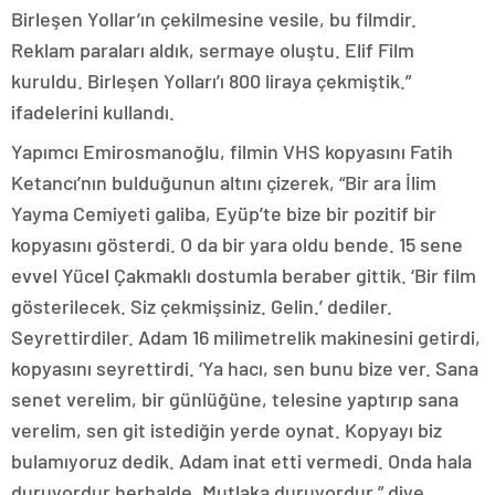
Birleşen Yollar’ın çekilmesine vesile, bu filmdir.
Reklam paraları aldık, sermaye oluştu. Elif Film
kuruldu. Birleşen Yolları’ı 800 liraya çekmiştik.”
ifadelerini kullandı.
Yapımcı Emirosmanoğlu, filmin VHS kopyasını Fatih
Ketancı’nın bulduğunun altını çizerek, “Bir ara İlim
Yayma Cemiyeti galiba, Eyüp’te bize bir pozitif bir
kopyasını gösterdi. O da bir yara oldu bende. 15 sene
evvel Yücel Çakmaklı dostumla beraber gittik. ‘Bir film
gösterilecek. Siz çekmişsiniz. Gelin.’ dediler.
Seyrettirdiler. Adam 16 milimetrelik makinesini getirdi,
kopyasını seyrettirdi. ‘Ya hacı, sen bunu bize ver. Sana
senet verelim, bir günlüğüne, telesine yaptırıp sana
verelim, sen git istediğin yerde oynat. Kopyayı biz
bulamıyoruz dedik. Adam inat etti vermedi. Onda hala
duruyordur herhalde. Mutlaka duruyordur.” diye