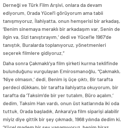
Derneği ve Türk Film Arşivi, onlara da devam
ediyorum. Orada Yücel’i görüyorum ama tabii
tanışmıyoruz. İlahiyatta, onun hemşerisi bir arkadaş,
‘Benim sinemaya meraklı bir arkadaşım var. Senin de
ilgin va. Sizi tanıştırayım.’ dedi ve Yücel’le 1967’de
tanıştık. Buralarda toplanıyoruz, yönetmenleri
seçerek filmlere gidiyoruz.”
Daha sonra Çakmaklı’ya film şirketi kurma teklifinde
bulunduğunu vurgulayan Emirosmanoğlu, “Çakmaklı,
‘Niye olmasın.’ dedi. Benim iş üçe çıktı. Bir tarafta
perdeci dükkanı, bir tarafta ilahiyatta okuyorum, bir
tarafta da ‘Taksim’de bir yer tutalım. Büro açalım.’
dedim. Taksim Han vardı, onun üst katlarında iki oda
tuttuk. Orada başladık. Ankara’ya film siparişi alabilir
miyiz diye gittik bir şey çıkmadı. 1968 yılında dedim ki,
‘Yücel madem bir şey yapamıyoruz, benim biraz