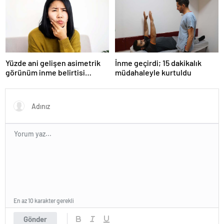
Yüzde ani gelişen asimetrik
İnme geçirdi; 15 dakikalık
görünüm inme belirtisi
müdahaleyle kurtuldu
olabilir
En az 10 karakter gerekli
Gönder