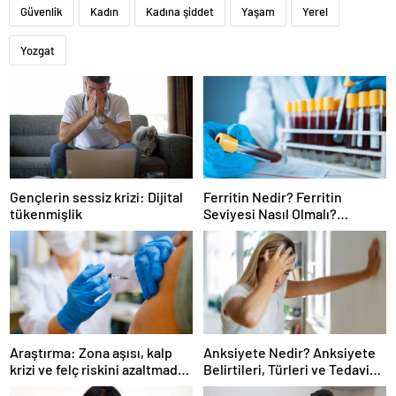
Güvenlik
Kadın
Kadına şiddet
Yaşam
Yerel
Yozgat
Gençlerin sessiz krizi: Dijital
Ferritin Nedir? Ferritin
tükenmişlik
Seviyesi Nasıl Olmalı?
Yüksekliği ve Düşüklüğü
Sağlığınızı Nasıl Etkiler?
Araştırma: Zona aşısı, kalp
Anksiyete Nedir? Anksiyete
krizi ve felç riskini azaltmada
Belirtileri, Türleri ve Tedavi
etkili olabilir
Yöntemleri Nelerdir?