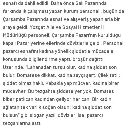
esnafı da dahil edildi. Daha önce Salı Pazarında
farkındalık çalışması yapan kurum personeli, bugün de
Çarşamba Pazarında esnaf ve alışveriş yapanlarla bir
araya geldi. Yozgat Aile ve Sosyal Hizmetler İl
Müdürlüğü personeli, Çarşamba Pazarı’nın kurulduğu
kapalı Pazar yerine ellerinde dövizlerle geldi. Personel,
pazarcı esnafını kadına yönelik şiddetle mücadele
konusunda bilgilendirme yaptı, broşür dağıttı.
Üzerinde, “Lahanadan turşu olur, kadına şiddet son
bulur, Domatese dikkat, kadına saygı şart, Çilek tatlı;
şiddet olmaz haklı, Kabakla yap mücver, kadına birer
mücevher, Bu tezgahta şiddete yer yok, Domates
biber patlıcan kadından geliyor her can, Bir kadını
ağlatan tek varlık soğan olsun; kadına şiddet son
bulsun” gibi slogan yazılı dövizleri ise, pazarcı
tezgahlarına astı.