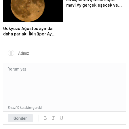
mavi Ay gerçekleşecek ve
aynı ayda ikinci kez dolunay
olacak
Gökyüzü Ağustos ayında
daha parlak: İki süper Ay
gözlemlenecek
En az 10 karakter gerekli
Gönder