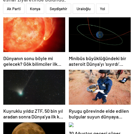
Ak Parti
Konya
Seydişehir
Uraloğlu
Yol
Dünyanın sonu böyle mi
Minibüs büyüklüğündeki bir
gelecek? Gök bilimciler ilk
asteroit Dünya’yı ‘sıyırdı’
kez sönen yıldızın gezegeni
geçti
yutmasına tanık oldu
Kuyruklu yıldız ZTF, 50 bin yıl
Ryugu görevinde elde edilen
aradan sonra Dünya’ya ilk kez
bulgular suyun dünyaya
çok yaklaşacak
asteroitlerce getirilmiş
olabileceğini gösteriyor
30 Ağustos gecesi süper