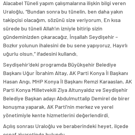
Alacabel Tüneli yapım çalışmalarına ilişkin bilgi veren
Uraloğlu, “Bundan sonra bu tünelin, ben daha yakın
takipçisi olacağım, sözünü size veriyorum. En kısa
sürede bu tüneli Allah’ın izniyle bitirip sizin
gündeminizden çıkaracağız. İnşallah Seydişehir –
Bozkır yolunun ihalesini de bu sene yapıyoruz. Hayırlı
uğurlu olsun.” ifadesini kullandı.
Seydişehir’deki programda Büyükşehir Belediye
Başkanı Uğur İbrahim Altay, AK Parti Konya İl Başkanı
Hasan Angı, MHP Konya İl Başkanı Remzi Karaaslan, AK
Parti Konya Milletvekili Ziya Altunyaldız ve Seydişehir
Belediye Başkan adayı Abdulmuttalip Demirel de birer
konuşma yaparak, AK Parti’nin merkez ve yerel
yönetimiyle kente hizmetlerini değerlendirdi.
Açılış sonrası Uraloğlu ve beraberindeki heyet, ilçede
esnaf ziyaretinde bulundu.