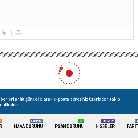
berleri anlık güncel olarak e-posta adresiniz üzerinden takip
ebilirsiniz.
K
TAHMİNİ
LİG
EKONOMİ
E
R
HAVA DURUMU
PUAN DURUMU
HISSELER
PARI