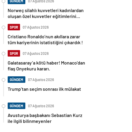
GÜNDEM
07 Ağustos 2026
Norweç silahlı kuvvetleri kadınlardan
oluşan özel kuvvetler eğitimlerini
başlattı.
SPOR
07 Ağustos 2026
Cristiano Ronaldo’nun akıllara zarar
tüm kariyerinin istatistiğini çıkardık !
SPOR
07 Ağustos 2026
Galatasaray’a kötü haber! Monaco’dan
flaş Onyekuru kararı.
GÜNDEM
07 Ağustos 2026
Trump’tan seçim sonrası ilk mülakat
GÜNDEM
07 Ağustos 2026
Avusturya başbakanı Sebastian Kurz
ile ilgili bilinmeyenler