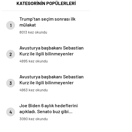
KATEGORİNİN POPÜLERLERİ
Trump’tan seçim sonrası ilk
mülakat
1
8013 kez okundu
Avusturya başbakanı Sebastian
Kurz ile ilgili bilinmeyenler
2
4995 kez okundu
Avusturya başbakanı Sebastian
Kurz ile ilgili bilinmeyenler
3
4963 kez okundu
Joe Biden 6 aylık hedeflerini
açıkladı. Senato buz gibi…
4
3090 kez okundu