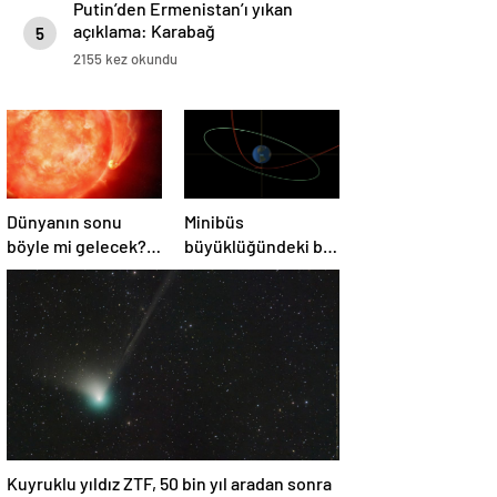
Putin’den Ermenistan’ı yıkan
açıklama: Karabağ
5
Azerbaycan’ın ayrılmaz bir
2155 kez okundu
parçasıdır!
Dünyanın sonu
Minibüs
böyle mi gelecek?
büyüklüğündeki bir
Gök bilimciler ilk
asteroit Dünya’yı
kez sönen yıldızın
‘sıyırdı’ geçti
gezegeni
yutmasına tanık
oldu
Kuyruklu yıldız ZTF, 50 bin yıl aradan sonra