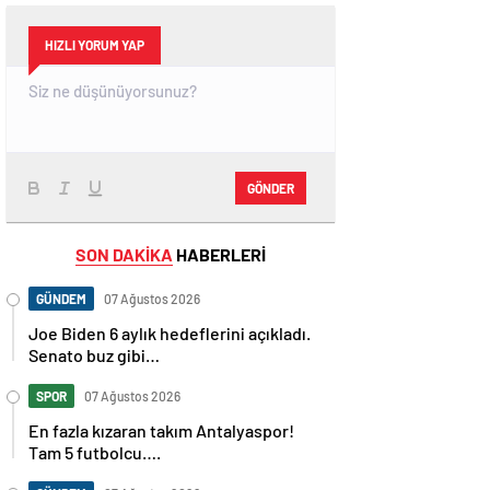
HIZLI YORUM YAP
GÖNDER
SON DAKİKA
HABERLERİ
GÜNDEM
07 Ağustos 2026
Joe Biden 6 aylık hedeflerini açıkladı.
Senato buz gibi…
SPOR
07 Ağustos 2026
En fazla kızaran takım Antalyaspor!
Tam 5 futbolcu….