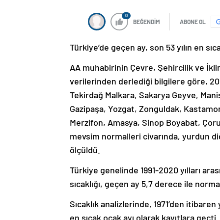
0
BEĞENDİM
ABONE OL
Türkiye’de geçen ay, son 53 yılın en sıca
AA muhabirinin Çevre, Şehircilik ve İkl
verilerinden derlediği bilgilere göre, 202
Tekirdağ Malkara, Sakarya Geyve, Manis
Gazipaşa, Yozgat, Zonguldak, Kastamonu
Merzifon, Amasya, Sinop Boyabat, Çor
mevsim normalleri civarında, yurdun d
ölçüldü.
Türkiye genelinde 1991-2020 yılları ara
sıcaklığı, geçen ay 5,7 derece ile norma
Sıcaklık analizlerinde, 1971’den itibaren
en sıcak ocak ayı olarak kayıtlara geçti.