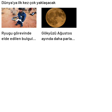
Dünya’ya ilk kez çok yaklaşacak
Ryugu görevinde
Gökyüzü Ağustos
elde edilen bulgular
ayında daha parlak:
suyun dünyaya
İki süper Ay
asteroitlerce
gözlemlenecek
getirilmiş
olabileceğini
gösteriyor