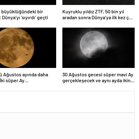
 büyüklüğündeki bir
Kuyruklu yıldız ZTF, 50 bin yıl
 Dünya’yı ‘sıyırdı’ geçti
aradan sonra Dünya’ya ilk kez çok
yaklaşacak
ü Ağustos ayında daha
30 Ağustos gecesi süper mavi Ay
 İki süper Ay
gerçekleşecek ve aynı ayda ikinci
lenecek
kez dolunay olacak