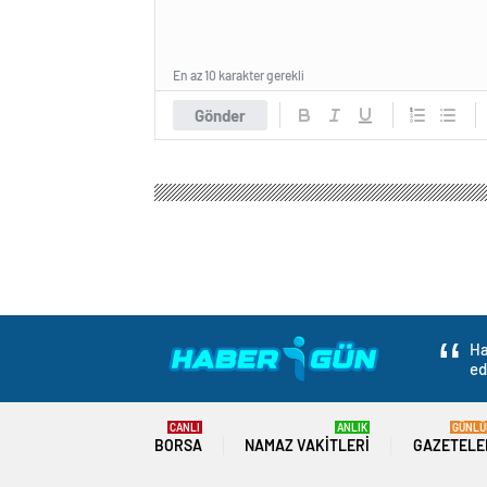
En az 10 karakter gerekli
Gönder
Ha
ed
CANLI
ANLIK
GÜNLÜ
BORSA
NAMAZ VAKITLERI
GAZETELE