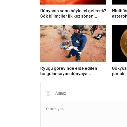
Dünyanın sonu böyle mi gelecek?
Minibüs
Gök bilimciler ilk kez sönen
asteroit
yıldızın gezegeni yutmasına tanık
oldu
Ryugu görevinde elde edilen
Gökyüz
bulgular suyun dünyaya
parlak:
asteroitlerce getirilmiş
gözlem
olabileceğini gösteriyor