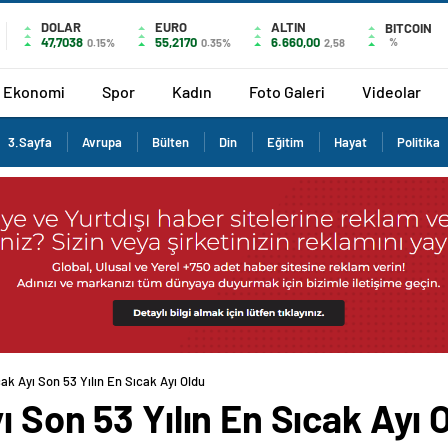
DOLAR
EURO
ALTIN
BITCOIN
47,7038
55,2170
6.660,00
%
0.15%
0.35%
2,58
Ekonomi
Spor
Kadın
Foto Galeri
Videolar
3.Sayfa
Avrupa
Bülten
Din
Eğitim
Hayat
Politika
ak Ayı Son 53 Yılın En Sıcak Ayı Oldu
ı Son 53 Yılın En Sıcak Ayı 