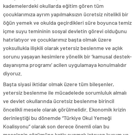
kademelerdeki okullarda eğitim gören tüm
çocuklarımıza ayrım yapılmaksızın ücretsiz nitelikli bir
öğün yemek ve okulda geçirdikleri süre boyunca temiz
içme suyu temininin sosyal devletin görevi olduğunu
hatırlatıyor ve çocuklarımız başta olmak üzere
yoksullukla ilişkili olarak yetersiz beslenme ve açlık
sorunu yaşayan kesimlere yönelik bir ‘kamusal destek-
dayanışma programı’ acilen uygulamaya konulmalıdır
diyoruz.
Başta siyasi iktidar olmak üzere tüm bileşenler,
yetersiz beslenme ile mücadelede sorumluluk almalı
ve devlet okullarında ücretsiz beslenme birincil
öncelikli mesele olarak görülmelidir. Ekonomik krizin
derinleştiği bu dönemde “Türkiye Okul Yemeği
Koalisyonu” olarak son derece önemli olan bu
meselenin çözümüne katkı sunmak isteyen kurum ve