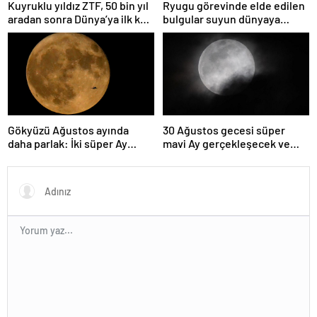
Kuyruklu yıldız ZTF, 50 bin yıl
Ryugu görevinde elde edilen
aradan sonra Dünya’ya ilk kez
bulgular suyun dünyaya
çok yaklaşacak
asteroitlerce getirilmiş
olabileceğini gösteriyor
Gökyüzü Ağustos ayında
30 Ağustos gecesi süper
daha parlak: İki süper Ay
mavi Ay gerçekleşecek ve
gözlemlenecek
aynı ayda ikinci kez dolunay
olacak