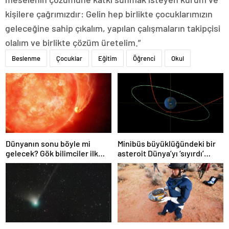
kişilere çağrımızdır: Gelin hep birlikte çocuklarımızın
geleceğine sahip çıkalım, yapılan çalışmaların takipçisi
olalım ve birlikte çözüm üretelim.”
Beslenme
Çocuklar
Eğitim
Öğrenci
Okul
Dünyanın sonu böyle mi
Minibüs büyüklüğündeki bir
gelecek? Gök bilimciler ilk
asteroit Dünya’yı ‘sıyırdı’
kez sönen yıldızın gezegeni
geçti
yutmasına tanık oldu