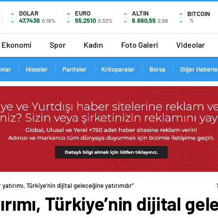
DOLAR
EURO
ALTIN
BITCOIN
47,7436
55,2510
6.660,55
%
0.18%
0.32%
2,59
Ekonomi
Spor
Kadın
Foto Galeri
Videolar
ınlar
Hisseler
Pariteler
Kritoparalar
Borsa
Diğer Haberle
r yatırımı, Türkiye’nin dijital geleceğine yatırımdır”
ırımı, Türkiye’nin dijital ge