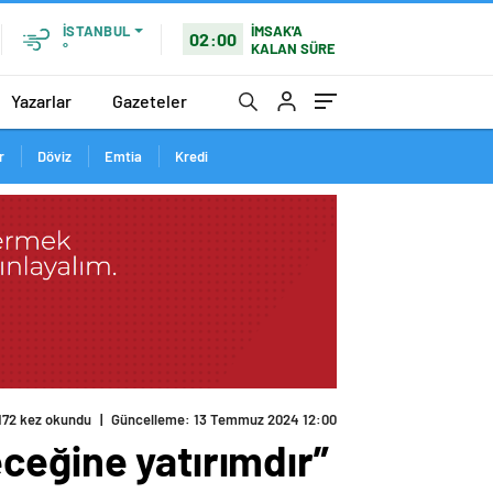
İMSAK'A
İSTANBUL
02:00
KALAN SÜRE
°
Yazarlar
Gazeteler
r
Döviz
Emtia
Kredi
172 kez okundu
|
Güncelleme: 13 Temmuz 2024 12:00
leceğine yatırımdır”