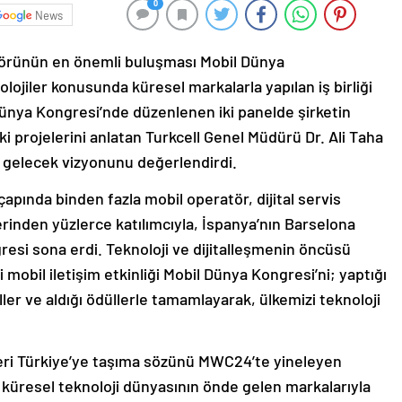
0
News
törünün en önemli buluşması Mobil Dünya
ojiler konusunda küresel markalarla yapılan iş birliği
Dünya Kongresi’nde düzenlenen iki panelde şirketin
ki projelerini anlatan Turkcell Genel Müdürü Dr. Ali Taha
l gelecek vizyonunu değerlendirdi.
çapında binden fazla mobil operatör, dijital servis
lerinden yüzlerce katılımcıyla, İspanya’nın Barselona
si sona erdi. Teknoloji ve dijitalleşmenin öncüsü
 mobil iletişim etkinliği Mobil Dünya Kongresi’ni; yaptığı
aneller ve aldığı ödüllerle tamamlayarak, ülkemizi teknoloji
ikleri Türkiye’ye taşıma sözünü MWC24’te yineleyen
 küresel teknoloji dünyasının önde gelen markalarıyla