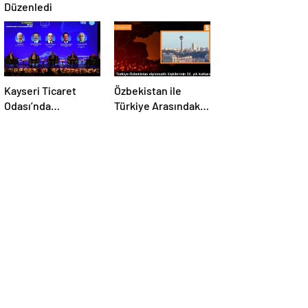
Düzenledi
Kayseri Ticaret
Özbekistan ile
Odası’nda
Türkiye Arasındaki
düzenlenen AB-
İlişkilerde Yeni
Kayseri İş
Dönem
Forumu’nda yeşil
dönüşüm ve
dijitalleşme
vurgusu yapıldı