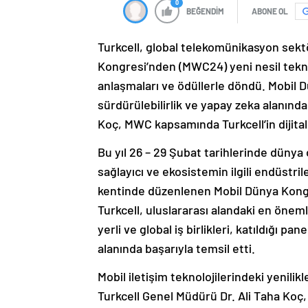
0
BEĞENDİM
ABONE OL
Turkcell, global telekomünikasyon sek
Kongresi’nden (MWC24) yeni nesil teknol
anlaşmaları ve ödüllerle döndü. Mobil 
sürdürülebilirlik ve yapay zeka alanında
Koç, MWC kapsamında Turkcell’in dijita
Bu yıl 26 – 29 Şubat tarihlerinde dünya 
sağlayıcı ve ekosistemin ilgili endüstri
kentinde düzenlenen Mobil Dünya Kongre
Turkcell, uluslararası alandaki en önemli
yerli ve global iş birlikleri, katıldığı p
alanında başarıyla temsil etti.
Mobil iletişim teknolojilerindeki yenil
Turkcell Genel Müdürü Dr. Ali Taha Koç,