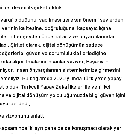
 belirleyen ilk şirket olduk”
yargı’ olduğunu, yapılması gereken önemli şeylerden
n verinin kalitesine, doğruluğuna, kapsayıcılığına
ilerin her şeyden önce hatasız ve önyargılarından
ladı. Şirket olarak, dijital dönüşümün sadece
 değerlerle, güven ve sorumlulukla ilerlediğine
zeka algoritmalarını insanlar yazıyor. Başarıyı –
nımlıyor. İnsan önyargılarının sistemlerimize girmesini
emeliyiz. Bu bağlamda 2020 yılında Türkiye’de yapay
et olduk. Turkcell Yapay Zeka İlkeleri ile yenilikçi
nma ve dijital dönüşüm yolculuğumuzda bilgi güvenliğini
uyoruz” dedi.
ka vizyonunu anlattı
 kapsamında iki ayrı panelde de konuşmacı olarak yer