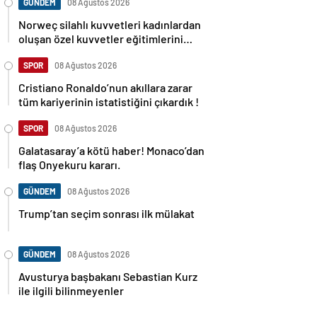
GÜNDEM
08 Ağustos 2026
Norweç silahlı kuvvetleri kadınlardan
oluşan özel kuvvetler eğitimlerini
başlattı.
SPOR
08 Ağustos 2026
Cristiano Ronaldo’nun akıllara zarar
tüm kariyerinin istatistiğini çıkardık !
SPOR
08 Ağustos 2026
Galatasaray’a kötü haber! Monaco’dan
flaş Onyekuru kararı.
GÜNDEM
08 Ağustos 2026
Trump’tan seçim sonrası ilk mülakat
GÜNDEM
08 Ağustos 2026
Avusturya başbakanı Sebastian Kurz
ile ilgili bilinmeyenler