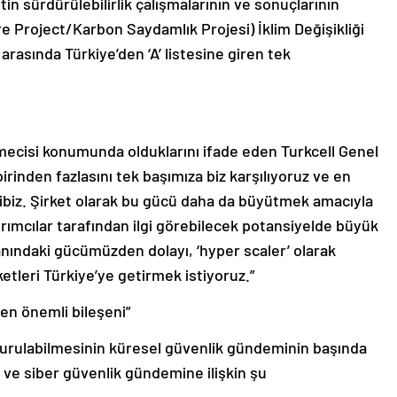
etin sürdürülebilirlik çalışmalarının ve sonuçlarının
e Project/Karbon Saydamlık Projesi) İklim Değişikliği
arasında Türkiye’den ‘A’ listesine giren tek
tmecisi konumunda olduklarını ifade eden Turkcell Genel
rinden fazlasını tek başımıza biz karşılıyoruz ve en
ahibiz. Şirket olarak bu gücü daha da büyütmek amacıyla
ırımcılar tarafından ilgi görebilecek potansiyelde büyük
lanındaki gücümüzden dolayı, ‘hyper scaler’ olarak
ketleri Türkiye’ye getirmek istiyoruz.”
n en önemli bileşeni”
şturulabilmesinin küresel güvenlik gündeminin başında
ği ve siber güvenlik gündemine ilişkin şu