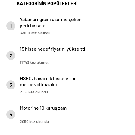
KATEGORİNİN POPÜLERLERİ
Yabancı ilgisini üzerine çeken
yerli hisseler
1
63910 kez okundu
15 hisse hedef fiyatını yükseltti
2
11740 kez okundu
HSBC, havacılık hisselerini
mercek altına aldı
3
2167 kez okundu
Motorine 10 kuruş zam
4
2050 kez okundu