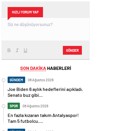
HIZLI YORUM YAP
GÖNDER
SON DAKİKA
HABERLERİ
GÜNDEM
08 Ağustos 2026
Joe Biden 6 aylık hedeflerini açıkladı.
Senato buz gibi…
SPOR
08 Ağustos 2026
En fazla kızaran takım Antalyaspor!
Tam 5 futbolcu….