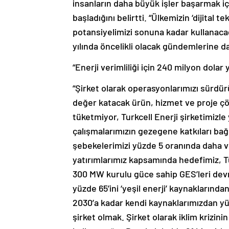
insanların daha büyük işler başarmak için
başladığını belirtti. “Ülkemizin ‘dijital
potansiyelimizi sonuna kadar kullanacağ
yılında öncelikli olacak gündemlerine d
“Enerji verimliliği için 240 milyon dolar 
“Şirket olarak operasyonlarımızı sürdü
değer katacak ürün, hizmet ve proje çözü
tüketmiyor, Turkcell Enerji şirketimizle
çalışmalarımızın gezegene katkıları bağ
şebekelerimizi yüzde 5 oranında daha ve
yatırımlarımız kapsamında hedefimiz, T
300 MW kurulu güce sahip GES’leri devre
yüzde 65’ini ‘yeşil enerji’ kaynaklarında
2030’a kadar kendi kaynaklarımızdan yüz
şirket olmak. Şirket olarak iklim krizini