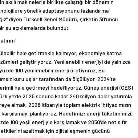
 akıllı makinelerle birlikte çalıştığı bir dönemin
 teknolojilere yönelik adaptasyonunu hızlandırma’
ız” diyen Turkcell Genel Müdürü, şirketin 30’uncu
air şu açıklamalarda bulundu:
yatırım”
rülebilir hale getirmekle kalmıyor, ekonomiye katma
mleri geliştiriyoruz. Yenilenebilir enerjiyi de yalnızca
 yüzde 100 yenilenebilir enerji üretiyoruz. Bu
ımsız kuruluşlar tarafından da ölçülüyor. 2024’te
rimli hale getirmeyi hedefliyoruz. Güneş enerjisi (GES)
ürkiye’de 2025 sonuna kadar 240 milyon dolar yatırımla
ye almak. 2026 itibarıyla toplam elektrik ihtiyacımızın
n karşılamayı planlıyoruz. Hedefimiz; enerji tüketimimizi,
de 100 yeşil enerjiyle karşılamak ve 2050’de net sıfır
n etkilerini azaltmak için dijitalleşmenin gücünü