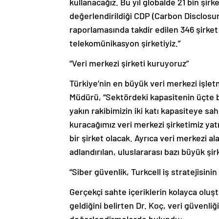
kullanacağız. Bu yıl globalde 21 bin şirk
değerlendirildiği CDP (Carbon Disclosur
raporlamasında takdir edilen 346 şirket 
telekomünikasyon şirketiyiz.”
“Veri merkezi şirketi kuruyoruz”
Türkiye’nin en büyük veri merkezi işle
Müdürü, “Sektördeki kapasitenin üçte bi
yakın rakibimizin iki katı kapasiteye s
kuracağımız veri merkezi şirketimiz yat
bir şirket olacak. Ayrıca veri merkezi a
adlandırılan, uluslararası bazı büyük şir
“Siber güvenlik, Turkcell iş stratejisini
Gerçekçi sahte içeriklerin kolayca olu
geldiğini belirten Dr. Koç, veri güvenli