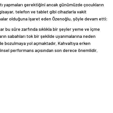
tı yapmaları gerektiğini ancak günümüzde çocukların
sayar, telefon ve tablet gibi cihazlarla vakit
amalar olduğuna işaret eden Özenoğlu, şöyle devam etti:
ar bu süre zarfında sıklıkla bir şeyler yeme ve içme
ların sabahları tok bir şekilde uyanmalarına neden
de bozulmaya yol açmaktadır. Kahvaltıya erken
ihinsel performans açısından son derece önemlidir.
 ile birlikte ruh ve zihin sağlıkları için zamanında ve
maktadır. Bu nedenle, özellikle okul çağındaki
atmaları ve 8 saat uyumaları önerilir. Çocuklar
e beslenmelerini ve yaşam tarzlarını planlamak ve
 desteklemek önemlidir.”
ketildiği de önemli”
len besinlerin de önemli olduğunu vurgulayan Doç. Dr.