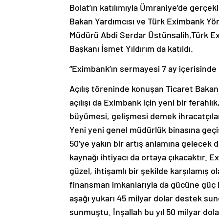
Bolat’ın katılımıyla Ümraniye’de gerçek
Bakan Yardımcısı ve Türk Eximbank Yön
Müdürü Abdi Serdar Üstünsalih,Türk E
Başkanı İsmet Yıldırım da katıldı.
“Eximbank’ın sermayesi 7 ay içerisinde 
Açılış töreninde konuşan Ticaret Bakanı
açılışı da Eximbank için yeni bir ferahlı
büyümesi, gelişmesi demek ihracatçılar
Yeni yeni genel müdürlük binasına geçi
50’ye yakın bir artış anlamına gelecek d
kaynağı ihtiyacı da ortaya çıkacaktır. 
güzel, ihtişamlı bir şekilde karşılamış ol
finansman imkanlarıyla da gücüne güç k
aşağı yukarı 45 milyar dolar destek sun
sunmuştu. İnşallah bu yıl 50 milyar dol