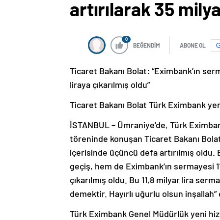
artırılarak 35 mily
0
BEĞENDİM
ABONE OL
Ticaret Bakanı Bolat: “Eximbank’ın serma
liraya çıkarılmış oldu”
Ticaret Bakanı Bolat Türk Eximbank yeni 
İSTANBUL – Ümraniye’de, Türk Eximbank 
töreninde konuşan Ticaret Bakanı Bola
içerisinde üçüncü defa artırılmış oldu.
geçiş, hem de Eximbank’ın sermayesi 11,8
çıkarılmış oldu. Bu 11,8 milyar lira serm
demektir. Hayırlı uğurlu olsun inşallah” 
Türk Eximbank Genel Müdürlük yeni hizme