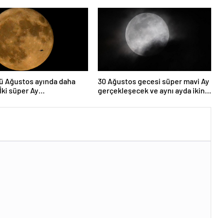
yaklaşacak
ü Ağustos ayında daha
30 Ağustos gecesi süper mavi Ay
 İki süper Ay
gerçekleşecek ve aynı ayda ikinci
lenecek
kez dolunay olacak