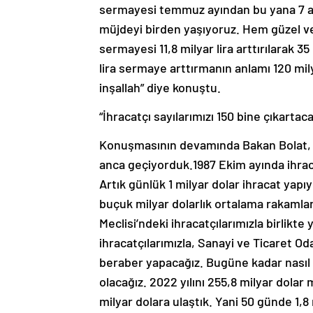
sermayesi temmuz ayından bu yana 7 ay 
müjdeyi birden yaşıyoruz. Hem güzel ve
sermayesi 11,8 milyar lira arttırılarak 35
lira sermaye arttırmanın anlamı 120 mily
inşallah” diye konuştu.
“İhracatçı sayılarımızı 150 bine çıkartaca
Konuşmasının devamında Bakan Bolat, “19
anca geçiyorduk.1987 Ekim ayında ihraca
Artık günlük 1 milyar dolar ihracat yapı
buçuk milyar dolarlık ortalama rakamlar
Meclisi’ndeki ihracatçılarımızla birlikte
ihracatçılarımızla, Sanayi ve Ticaret Oda
beraber yapacağız. Bugüne kadar nasıl 
olacağız. 2022 yılını 255,8 milyar dolar 
milyar dolara ulaştık. Yani 50 günde 1,8 m