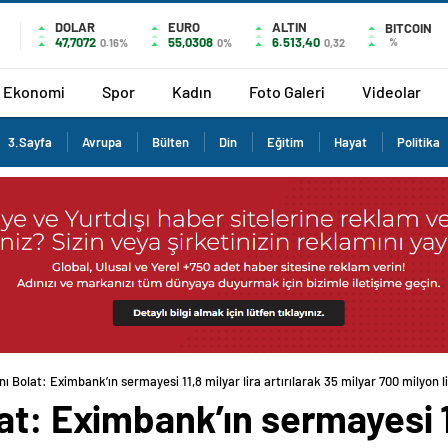
DOLAR
EURO
ALTIN
BITCOIN
47,7072
55,0308
6.513,40
%
0.16%
0%
0,32
Ekonomi
Spor
Kadın
Foto Galeri
Videolar
3.Sayfa
Avrupa
Bülten
Din
Eğitim
Hayat
Politika
ı Bolat: Eximbank’ın sermayesi 11,8 milyar lira artırılarak 35 milyar 700 milyon l
at: Eximbank’ın sermayesi 11