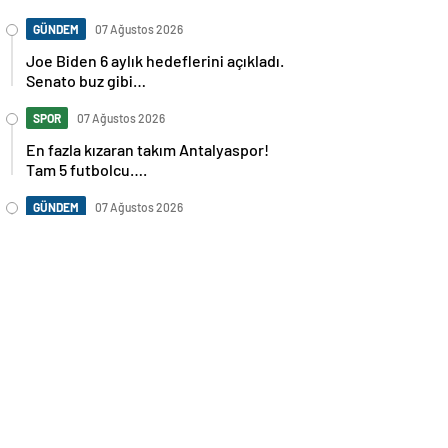
GÜNDEM
07 Ağustos 2026
Joe Biden 6 aylık hedeflerini açıkladı.
Senato buz gibi…
SPOR
07 Ağustos 2026
En fazla kızaran takım Antalyaspor!
Tam 5 futbolcu….
GÜNDEM
07 Ağustos 2026
Norweç silahlı kuvvetleri kadınlardan
oluşan özel kuvvetler eğitimlerini
başlattı.
SPOR
07 Ağustos 2026
Cristiano Ronaldo’nun akıllara zarar
tüm kariyerinin istatistiğini çıkardık !
SPOR
07 Ağustos 2026
Galatasaray’a kötü haber! Monaco’dan
flaş Onyekuru kararı.