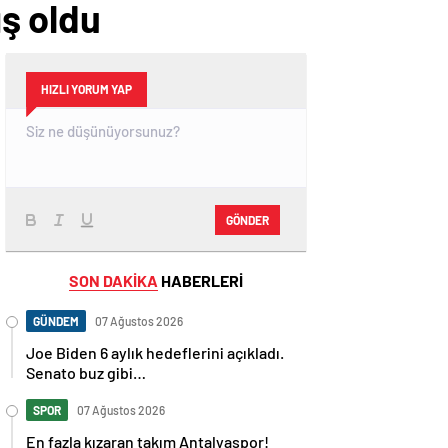
ış oldu
HIZLI YORUM YAP
GÖNDER
SON DAKİKA
HABERLERİ
GÜNDEM
07 Ağustos 2026
Joe Biden 6 aylık hedeflerini açıkladı.
Senato buz gibi…
SPOR
07 Ağustos 2026
En fazla kızaran takım Antalyaspor!