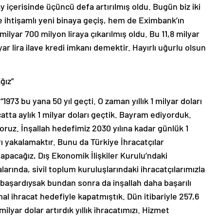
içerisinde üçüncü defa artırılmış oldu. Bugün biz iki
 ihtişamlı yeni binaya geçiş, hem de Eximbank’ın
 milyar 700 milyon liraya çıkarılmış oldu. Bu 11,8 milyar
ar lira ilave kredi imkanı demektir. Hayırlı uğurlu olsun
ğız”
73 bu yana 50 yıl geçti. O zaman yıllık 1 milyar doları
tta aylık 1 milyar doları geçtik. Bayram ediyorduk.
yoruz. İnşallah hedefimiz 2030 yılına kadar günlük 1
ı yakalamaktır. Bunu da Türkiye İhracatçılar
 yapacağız, Dış Ekonomik İlişkiler Kurulu’ndaki
larında, sivil toplum kuruluşlarındaki ihracatçılarımızla
başardıysak bundan sonra da inşallah daha başarılı
mal ihracat hedefiyle kapatmıştık. Dün itibariyle 257,6
ilyar dolar artırdık yıllık ihracatımızı. Hizmet