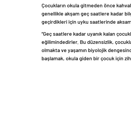
Çocukların okula gitmeden önce kahval
genellikle akşam geç saatlere kadar bilgi
geçirdikleri için uyku saatlerinde aks
“Geç saatlere kadar uyanık kalan çocukl
eğilimindedirler. Bu düzensizlik, çocuk
olmakta ve yaşamın biyolojik dengesin
başlamak, okula giden bir çocuk için z
Çocukların sağlıklı büyüme ve gelişmeleri
yeterli süre uyumaları büyük önem taşı
çocukların akşam saat 22.00 civarında y
büyürken, sağlıklarını koruyacak şekild
sağlıklı alışkanlıkları sürdürmeleri için
“Kahvaltı yapmak kadar kahvaltıda ne tü
Kahvaltı öğünü kadar kahvaltıda tüketi