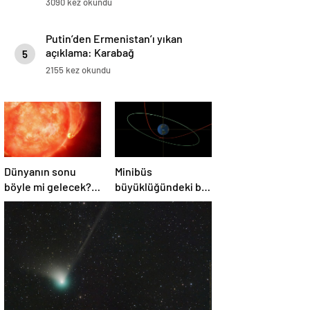
3090 kez okundu
Putin’den Ermenistan’ı yıkan
açıklama: Karabağ
5
Azerbaycan’ın ayrılmaz bir
2155 kez okundu
parçasıdır!
Dünyanın sonu
Minibüs
böyle mi gelecek?
büyüklüğündeki bir
Gök bilimciler ilk
asteroit Dünya’yı
kez sönen yıldızın
‘sıyırdı’ geçti
gezegeni
yutmasına tanık
oldu