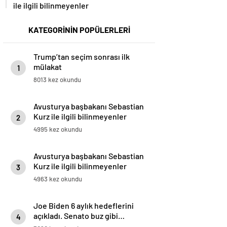
ile ilgili bilinmeyenler
KATEGORİNİN POPÜLERLERİ
Trump’tan seçim sonrası ilk
mülakat
1
8013 kez okundu
Avusturya başbakanı Sebastian
Kurz ile ilgili bilinmeyenler
2
4995 kez okundu
Avusturya başbakanı Sebastian
Kurz ile ilgili bilinmeyenler
3
4963 kez okundu
Joe Biden 6 aylık hedeflerini
açıkladı. Senato buz gibi…
4