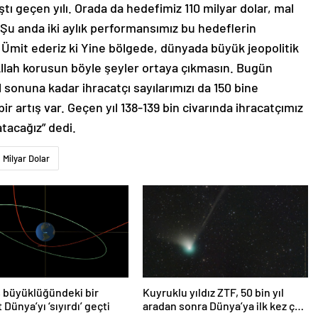
tı geçen yılı. Orada da hedefimiz 110 milyar dolar, mal
 Şu anda iki aylık performansımız bu hedeflerin
. Ümit ederiz ki Yine bölgede, dünyada büyük jeopolitik
. Allah korusun böyle şeyler ortaya çıkmasın. Bugün
ıl sonuna kadar ihracatçı sayılarımızı da 150 bine
bir artış var. Geçen yıl 138-139 bin civarında ihracatçımız
atacağız” dedi.
Milyar Dolar
 büyüklüğündeki bir
Kuyruklu yıldız ZTF, 50 bin yıl
 Dünya’yı ‘sıyırdı’ geçti
aradan sonra Dünya’ya ilk kez çok