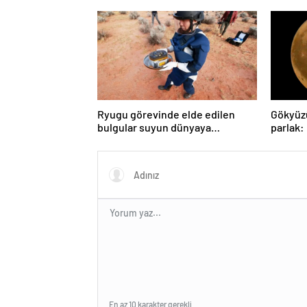
yıldızın gezegeni yutmasına tanık
oldu
Ryugu görevinde elde edilen
Gökyüz
bulgular suyun dünyaya
parlak:
asteroitlerce getirilmiş
gözlem
olabileceğini gösteriyor
En az 10 karakter gerekli