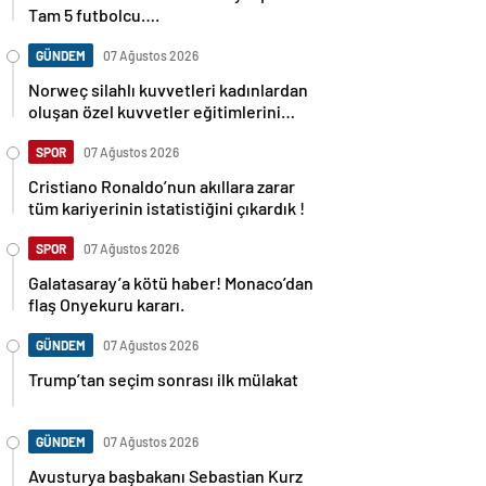
Tam 5 futbolcu….
GÜNDEM
07 Ağustos 2026
Norweç silahlı kuvvetleri kadınlardan
oluşan özel kuvvetler eğitimlerini
başlattı.
SPOR
07 Ağustos 2026
Cristiano Ronaldo’nun akıllara zarar
tüm kariyerinin istatistiğini çıkardık !
SPOR
07 Ağustos 2026
Galatasaray’a kötü haber! Monaco’dan
flaş Onyekuru kararı.
GÜNDEM
07 Ağustos 2026
Trump’tan seçim sonrası ilk mülakat
GÜNDEM
07 Ağustos 2026
Avusturya başbakanı Sebastian Kurz