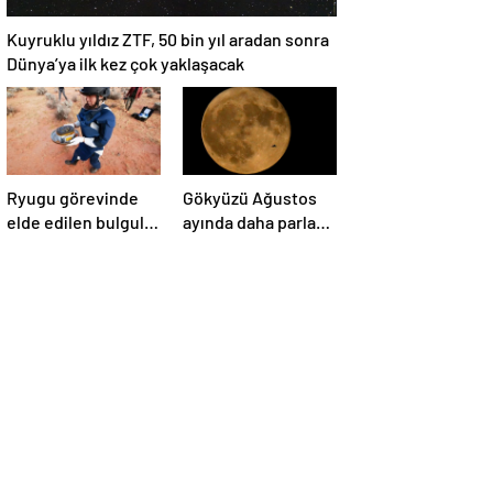
Kuyruklu yıldız ZTF, 50 bin yıl aradan sonra
Dünya’ya ilk kez çok yaklaşacak
Ryugu görevinde
Gökyüzü Ağustos
elde edilen bulgular
ayında daha parlak:
suyun dünyaya
İki süper Ay
asteroitlerce
gözlemlenecek
getirilmiş
olabileceğini
gösteriyor