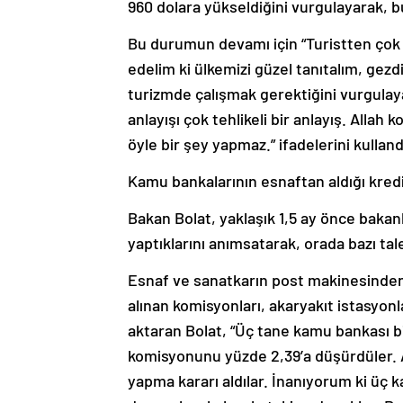
960 dolara yükseldiğini vurgulayarak, b
Bu durumun devamı için “Turistten çok p
edelim ki ülkemizi güzel tanıtalım, gezd
turizmde çalışmak gerektiğini vurgulayan
anlayışı çok tehlikeli bir anlayış. Allah 
öyle bir şey yapmaz.” ifadelerini kulland
Kamu bankalarının esnaftan aldığı kred
Bakan Bolat, yaklaşık 1,5 ay önce bakanlı
yaptıklarını anımsatarak, orada bazı tal
Esnaf ve sanatkarın post makinesinden 
alınan komisyonları, akaryakıt istasyonl
aktaran Bolat, “Üç tane kamu bankası bir
komisyonunu yüzde 2,39’a düşürdüler. A
yapma kararı aldılar. İnanıyorum ki üç 