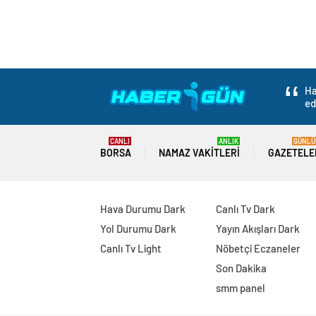
Haber Bir Gün
Gündem
Politika
İzmir Büyükş
İzmir Büyükşehir 
Kadrolarıyla Bir A