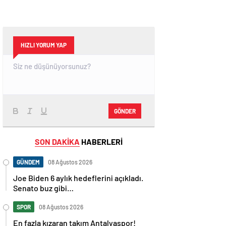
HIZLI YORUM YAP
GÖNDER
SON DAKİKA
HABERLERİ
GÜNDEM
08 Ağustos 2026
Joe Biden 6 aylık hedeflerini açıkladı.
Senato buz gibi…
SPOR
08 Ağustos 2026
En fazla kızaran takım Antalyaspor!