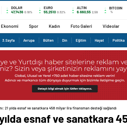
DOLAR
EURO
ALTIN
BITCOIN
47,7436
55,2510
6.660,55
%
0.18%
0.32%
2,59
Ekonomi
Spor
Kadın
Foto Galeri
Videolar
3.Sayfa
Avrupa
Bülten
Din
Eğitim
Hayat
Politika
ı: 21 yılda esnaf ve sanatkara 458 milyar lira finansman desteği sağlandı
yılda esnaf ve sanatkara 45