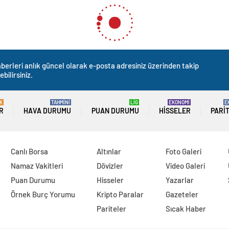
ehir Belediye Başkanı Tunç Soyer, Yönetim Kadrolarıyla Bir Araya Geldi
Belediye Başkanı Tunç Soye
raya Geldi