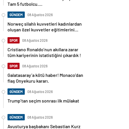
Tam 5 futbolcu….
GÜNDEM
08 Ağustos 2026
Norweç silahlı kuvvetleri kadınlardan
oluşan özel kuvvetler eğitimlerini
başlattı.
SPOR
08 Ağustos 2026
Cristiano Ronaldo’nun akıllara zarar
tüm kariyerinin istatistiğini çıkardık !
SPOR
08 Ağustos 2026
Galatasaray’a kötü haber! Monaco’dan
flaş Onyekuru kararı.
GÜNDEM
08 Ağustos 2026
Trump’tan seçim sonrası ilk mülakat
GÜNDEM
08 Ağustos 2026
Avusturya başbakanı Sebastian Kurz