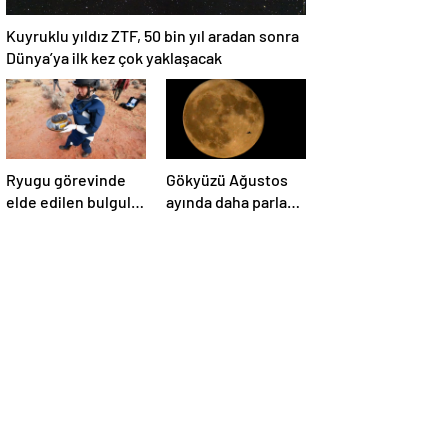
Kuyruklu yıldız ZTF, 50 bin yıl aradan sonra
Dünya’ya ilk kez çok yaklaşacak
Ryugu görevinde
Gökyüzü Ağustos
elde edilen bulgular
ayında daha parlak:
suyun dünyaya
İki süper Ay
asteroitlerce
gözlemlenecek
getirilmiş
olabileceğini
gösteriyor