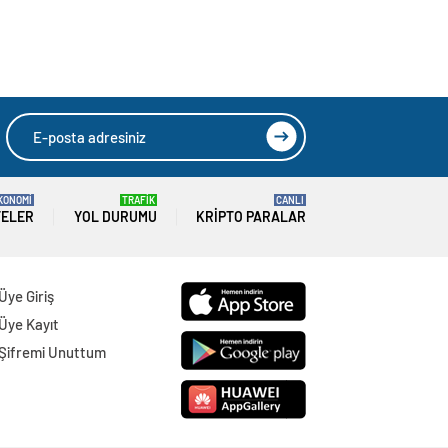
r, Yönetim
HIZLI YORUM YAP
GÖNDER
SON DAKİKA
HABERLERİ
GÜNDEM
08 Ağustos 2026
Joe Biden 6 aylık hedeflerini açıkladı.