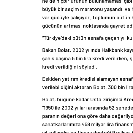
ne de hiçbir ürünün bulunamaması gibi
büyük bir seçim maratonu yaşandı. ve 
var gücüyle çalışıyor. Toplumun bütün k
gücünün artması noktasında gayret edi
“Türkiye’deki bütün esnafa geçen yıl kull
Bakan Bolat, 2002 yılında Halkbank ka
şahıs başına 5 bin lira kredi verilirken
kredi verildiğini söyledi.
Eskiden yatırım kredisi alamayan esnafa
verilebildiğini aktaran Bolat, 300 bin lir
Bolat, bugüne kadar Usta Girişimci Kredis
“1950 ile 2002 yılları arasında 52 senede
paranın değeri ona göre daha değerliyd
sanatkarlarımıza 458 milyar lira finans
yıl kullandırılan finans desteği 9 milyar