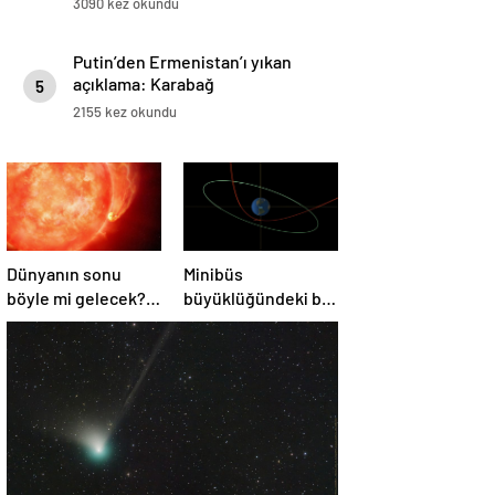
3090 kez okundu
Putin’den Ermenistan’ı yıkan
açıklama: Karabağ
5
Azerbaycan’ın ayrılmaz bir
2155 kez okundu
parçasıdır!
Dünyanın sonu
Minibüs
böyle mi gelecek?
büyüklüğündeki bir
Gök bilimciler ilk
asteroit Dünya’yı
kez sönen yıldızın
‘sıyırdı’ geçti
gezegeni
yutmasına tanık
oldu