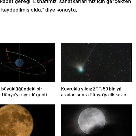
kabet gereği. Esnafımız, sanatkarlarımız için gerçekten
k kaydedilmiş oldu.” diye konuştu.
 büyüklüğündeki bir
Kuyruklu yıldız ZTF, 50 bin yıl
 Dünya’yı ‘sıyırdı’ geçti
aradan sonra Dünya’ya ilk kez çok
yaklaşacak