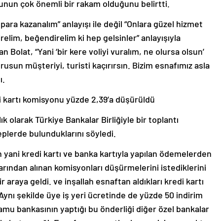
unun çok önemli bir rakam olduğunu belirtti.
ara kazanalım” anlayışı ile değil “Onlara güzel hizmet
irelim, beğendirelim ki hep gelsinler” anlayışıyla
 Bolat, “Yani ‘bir kere voliyi vuralım, ne olursa olsun’
korusun müşteriyi, turisti kaçırırsın. Bizim esnafımız asla
ı.
i kartı komisyonu yüzde 2,39’a düşürüldü
k olarak Türkiye Bankalar Birliğiyle bir toplantı
eplerde bulunduklarını söyledi.
yani kredi kartı ve banka kartıyla yapılan ödemelerden
arından alınan komisyonları düşürmelerini istediklerini
 araya geldi. ve inşallah esnaftan aldıkları kredi kartı
ynı şekilde üye iş yeri ücretinde de yüzde 50 indirim
kamu bankasının yaptığı bu önderliği diğer özel bankalar