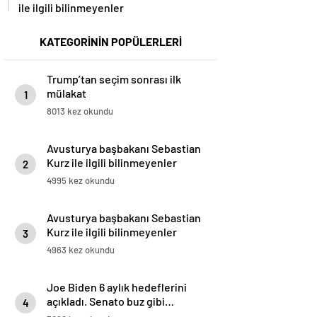
ile ilgili bilinmeyenler
KATEGORİNİN POPÜLERLERİ
Trump’tan seçim sonrası ilk
mülakat
1
8013 kez okundu
Avusturya başbakanı Sebastian
Kurz ile ilgili bilinmeyenler
2
4995 kez okundu
Avusturya başbakanı Sebastian
Kurz ile ilgili bilinmeyenler
3
4963 kez okundu
Joe Biden 6 aylık hedeflerini
açıkladı. Senato buz gibi…
4