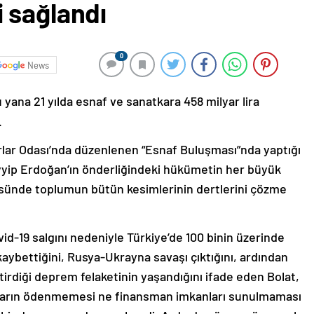
 sağlandı
0
News
yana 21 yılda esnaf ve sanatkara 458 milyar lira
.
rlar Odası’nda düzenlenen “Esnaf Buluşması”nda yaptığı
ip Erdoğan’ın önderliğindeki hükümetin her büyük
lçüsünde toplumun bütün kesimlerinin dertlerini çözme
vid-19 salgını nedeniyle Türkiye’de 100 binin üzerinde
aybettiğini, Rusya-Ukrayna savaşı çıktığını, ardından
itirdiği deprem felaketinin yaşandığını ifade eden Bolat,
şların ödenmemesi ne finansman imkanları sunulmaması