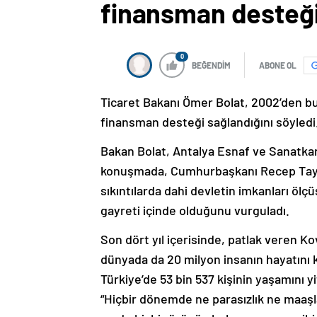
finansman desteği
0
BEĞENDİM
ABONE OL
Ticaret Bakanı Ömer Bolat, 2002’den bu 
finansman desteği sağlandığını söyledi
Bakan Bolat, Antalya Esnaf ve Sanatka
konuşmada, Cumhurbaşkanı Recep Tayy
sıkıntılarda dahi devletin imkanları ö
gayreti içinde olduğunu vurguladı.
Son dört yıl içerisinde, patlak veren Ko
dünyada da 20 milyon insanın hayatını k
Türkiye’de 53 bin 537 kişinin yaşamını y
“Hiçbir dönemde ne parasızlık ne maa