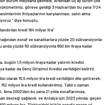
 bir durum meydana gelmedi. Ardından üç ay süren çok
hükümetimiz, göreve geldiği 3 Haziran’dan bu yana 7/24
esimlerinin ihtiyaçlarının karşılanması, satın alma
yoruz.” diye konuştu.
andırılan kredi 164 milyar lira”
ynağından esnaf ve sanatkarlara yüzde 20 sübvansiyonla
, şu anda yüzde 50 sübvansiyonla 650 bin liraya kadar
, bugün 1,5 milyon liraya kadar yatırım kredisi
aya kadar da Genç Girişimci Kredisi verildiğini belirtti.
i olarak 15,5 milyon lira kredi verildiğini dile getirerek,
 152 milyon lira kredi kullandırılmış. Tabii o zaman
i. Ama 2002’den bu yana 21 yılda esnaflarımıza,
man desteği sağlandı. ve Antalya için 2023 yılında, geçen
 800 milyon lira. Türkiye’deki bütün esnafa geçen yıl