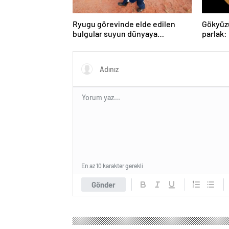
Ryugu görevinde elde edilen
Gökyüz
bulgular suyun dünyaya
parlak:
asteroitlerce getirilmiş
gözlem
olabileceğini gösteriyor
En az 10 karakter gerekli
Gönder