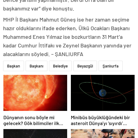
başkanımız var” diye konuştu.
MHP İl Başkanı Mahmut Güneş ise her zaman seçime
hazır olduklarını ifade ederken, Ülkü Ocakları Başkanı
Muhammed Enes Yılmaz ise bozkurtların 31 Mart’a
kadar Cumhur İttifakı ve Zeynel Başkanın yanında yer
alacaklarını söyledi. – ŞANLIURFA
Başkan
Başkanı
Belediye
Beyazgül
Şanlıurfa
Dünyanın sonu böyle mi
Minibüs büyüklüğündeki bir
gelecek? Gök bilimciler ilk
asteroit Dünya’yı ‘sıyırdı’
kez sönen yıldızın gezegeni
geçti
yutmasına tanık oldu