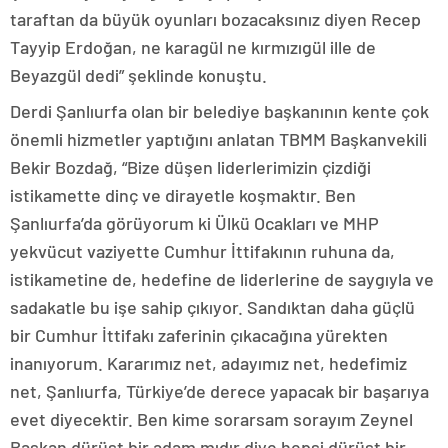
taraftan da büyük oyunları bozacaksınız diyen Recep
Tayyip Erdoğan, ne karagül ne kırmızıgül ille de
Beyazgül dedi” şeklinde konuştu.
Derdi Şanlıurfa olan bir belediye başkanının kente çok
önemli hizmetler yaptığını anlatan TBMM Başkanvekili
Bekir Bozdağ, “Bize düşen liderlerimizin çizdiği
istikamette dinç ve dirayetle koşmaktır. Ben
Şanlıurfa’da görüyorum ki Ülkü Ocakları ve MHP
yekvücut vaziyette Cumhur İttifakının ruhuna da,
istikametine de, hedefine de liderlerine de saygıyla ve
sadakatle bu işe sahip çıkıyor. Sandıktan daha güçlü
bir Cumhur İttifakı zaferinin çıkacağına yürekten
inanıyorum. Kararımız net, adayımız net, hedefimiz
net, Şanlıurfa, Türkiye’de derece yapacak bir başarıya
evet diyecektir. Ben kime sorarsam sorayım Zeynel
Başkan dürüst bir adam mıdır diye hepsi dürüst bir