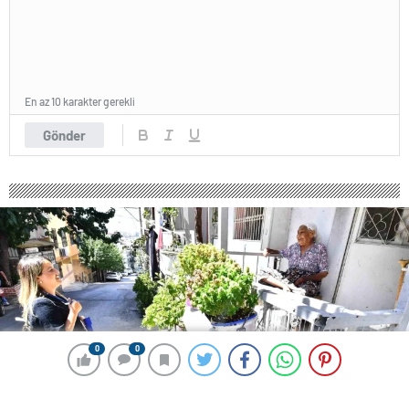
En az 10 karakter gerekli
Gönder
0
0
0
0