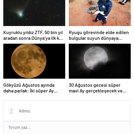
Kuyruklu yıldız ZTF, 50 bin yıl
Ryugu görevinde elde edilen
aradan sonra Dünya’ya ilk kez
bulgular suyun dünyaya
çok yaklaşacak
asteroitlerce getirilmiş
olabileceğini gösteriyor
Gökyüzü Ağustos ayında
30 Ağustos gecesi süper
daha parlak: İki süper Ay
mavi Ay gerçekleşecek ve
gözlemlenecek
aynı ayda ikinci kez dolunay
olacak