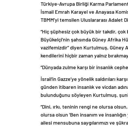
Türkiye-Avrupa Birliği Karma Parlament
İsmail Emrah Karayel ve Anayasa Komisyo
TBMM’yi temsilen Uluslararası Adalet Di
“Hiç şüphesiz çok büyük bir takdir, çok
Büyükelçi’nin şahsında Güney Afrika H
vazifemizdir” diyen Kurtulmuş, Güney A
kendilerini hiçbir zaman yalnız bırakmay
“Dünyada zulme karşı bir insanlık ceph
İsrail’in Gazze’ye yönelik saldırıları ka
günden itibaren insanlık ve vicdan adın
bulunduğunu söyleyen Kurtulmuş, şunla
“Dini, ırkı, teninin rengi ne olursa olsun
olursa olsun ‘Ben insanım ve insanlığın
ailesi mensubuna saygılarımızı ve şükr