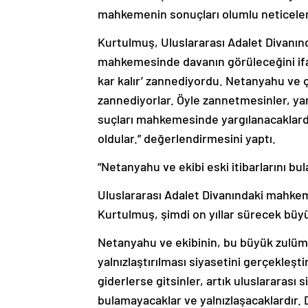
mahkemenin sonuçları olumlu neticelen
Kurtulmuş, Uluslararası Adalet Divanınd
mahkemesinde davanın görüleceğini ifad
kar kalır’ zannediyordu. Netanyahu ve çe
zannediyorlar. Öyle zannetmesinler, yan
suçları mahkemesinde yargılanacaklardı
oldular.” değerlendirmesini yaptı.
“Netanyahu ve ekibi eski itibarlarını bu
Uluslararası Adalet Divanındaki mahkeme
Kurtulmuş, şimdi on yıllar sürecek büyü
Netanyahu ve ekibinin, bu büyük zulümle
yalnızlaştırılması siyasetini gerçekleş
giderlerse gitsinler, artık uluslararası s
bulamayacaklar ve yalnızlaşacaklardır. 