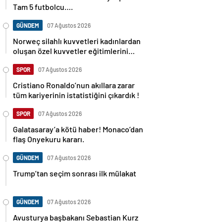
Tam 5 futbolcu….
GÜNDEM
07 Ağustos 2026
Norweç silahlı kuvvetleri kadınlardan
oluşan özel kuvvetler eğitimlerini
başlattı.
SPOR
07 Ağustos 2026
Cristiano Ronaldo’nun akıllara zarar
tüm kariyerinin istatistiğini çıkardık !
SPOR
07 Ağustos 2026
Galatasaray’a kötü haber! Monaco’dan
flaş Onyekuru kararı.
GÜNDEM
07 Ağustos 2026
Trump’tan seçim sonrası ilk mülakat
GÜNDEM
07 Ağustos 2026
Avusturya başbakanı Sebastian Kurz