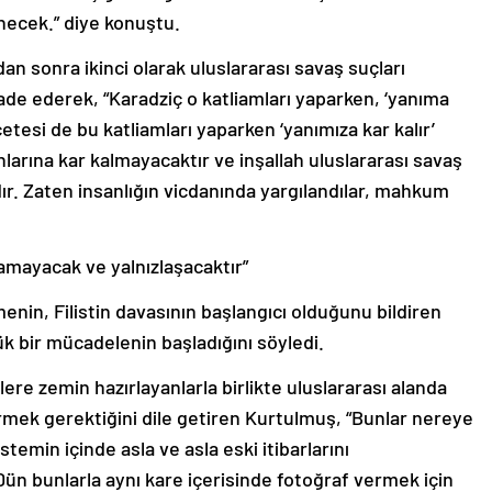
ecek.” diye konuştu.
an sonra ikinci olarak uluslararası savaş suçları
e ederek, “Karadziç o katliamları yaparken, ‘yanıma
tesi de bu katliamları yaparken ‘yanımıza kar kalır’
larına kar kalmayacaktır ve inşallah uluslararası savaş
r. Zaten insanlığın vicdanında yargılandılar, mahkum
lamayacak ve yalnızlaşacaktır”
nin, Filistin davasının başlangıcı olduğunu bildiren
k bir mücadelenin başladığını söyledi.
re zemin hazırlayanlarla birlikte uluslararası alanda
tirmek gerektiğini dile getiren Kurtulmuş, “Bunlar nereye
istemin içinde asla ve asla eski itibarlarını
Dün bunlarla aynı kare içerisinde fotoğraf vermek için