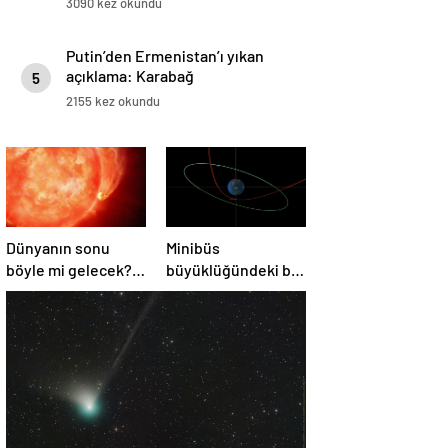
3090 kez okundu
Putin’den Ermenistan’ı yıkan
açıklama: Karabağ
5
Azerbaycan’ın ayrılmaz bir
2155 kez okundu
parçasıdır!
Dünyanın sonu
Minibüs
böyle mi gelecek?
büyüklüğündeki bir
Gök bilimciler ilk
asteroit Dünya’yı
kez sönen yıldızın
‘sıyırdı’ geçti
gezegeni
yutmasına tanık
oldu