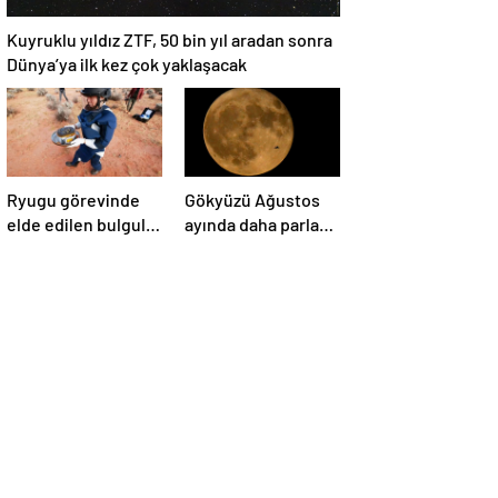
Kuyruklu yıldız ZTF, 50 bin yıl aradan sonra
Dünya’ya ilk kez çok yaklaşacak
Ryugu görevinde
Gökyüzü Ağustos
elde edilen bulgular
ayında daha parlak:
suyun dünyaya
İki süper Ay
asteroitlerce
gözlemlenecek
getirilmiş
olabileceğini
gösteriyor