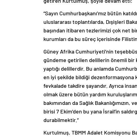
getiren Kurtulmuş, şöyle devam etti:
“Sayın Cumhurbaşkanı’mız bütün katıldığ
uluslararası toplantılarda, Dışişleri Ba
başından itibaren tezlerimizi çok net b
kurumları da bu süreç içerisinde Filist
Güney Afrika Cumhuriyeti’nin teşebbüsü
gündeme getirilen delillerin önemli bir 
yaptığı delillerdir. Bu anlamda Cumhurbaş
en iyi şekilde bildiği dezenformasyona
fevkalade takdire şayandır. Ayrıca insan
olmak üzere bütün yardım kuruluşlarımız
bakımından da Sağlık Bakanlığımızın, ve
birisi 7 Ekim’den bu yana İsrail’in saldı
durabilmektir.”
Kurtulmuş, TBMM Adalet Komisyonu Başk