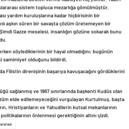
slararası sistem topluca mezarlığa gömülmüştür.
ası yardım kuruluşlarına kadar hiçbirisinin bir
 yılı aşkın süren bir savaşta çözüm üretemeyen bir
 Şimdi Gazze meselesi, insanlığın gözüne sokarak bunu
du.
ken söylediklerinin bir hayal olmadığını; bugünün
ki samimiyet olduğunu bildirdi.
Filistin direnişinin başarıya kavuşacağını gördüklerini
ğü sağlanmış ve 1967 sınırlarında başkenti Kudüs olan
 çözüm elde edilemeyeceğini vurgulayan Kurtulmuş, başta
n, Hristiyanların ve Yahudilerin kutsal mekanlarının
litikalarının önlenmesi gerektiğinin altını çizdi.
lararası