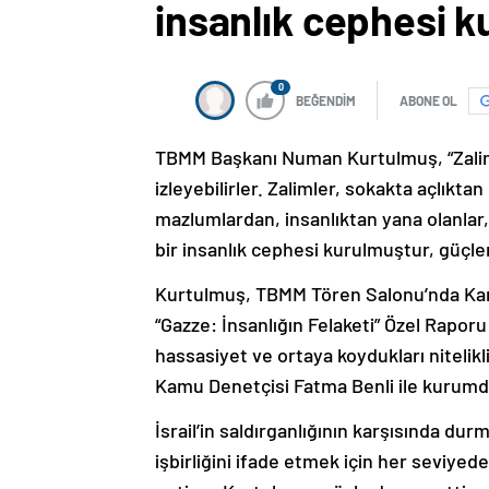
insanlık cephesi 
0
BEĞENDİM
ABONE OL
TBMM Başkanı Numan Kurtulmuş, “Zaliml
izleyebilirler. Zalimler, sokakta açlıkta
mazlumlardan, insanlıktan yana olanlar,
bir insanlık cephesi kurulmuştur, güçl
Kurtulmuş, TBMM Tören Salonu’nda Kam
“Gazze: İnsanlığın Felaketi” Özel Rapor
hassasiyet ve ortaya koydukları nitelik
Kamu Denetçisi Fatma Benli ile kurumd
İsrail’in saldırganlığının karşısında du
işbirliğini ifade etmek için her seviyede