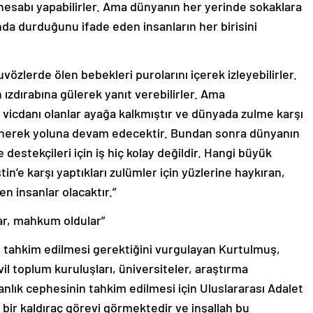
 hesabı yapabilirler. Ama dünyanın her yerinde sokaklara
ında durduğunu ifade eden insanların her birisini
kuvözlerde ölen bebekleri purolarını içerek izleyebilirler.
n ızdırabına gülerek yanıt verebilirler. Ama
 vicdanı olanlar ayağa kalkmıştır ve dünyada zulme karşı
lenerek yoluna devam edecektir. Bundan sonra dünyanın
 destekçileri için iş hiç kolay değildir. Hangi büyük
in’e karşı yaptıkları zulümler için yüzlerine haykıran,
n insanlar olacaktır.”
lar, mahkum oldular”
 tahkim edilmesi gerektiğini vurgulayan Kurtulmuş,
sivil toplum kuruluşları, üniversiteler, araştırma
anlık cephesinin tahkim edilmesi için Uluslararası Adalet
 bir kaldıraç görevi görmektedir ve inşallah bu