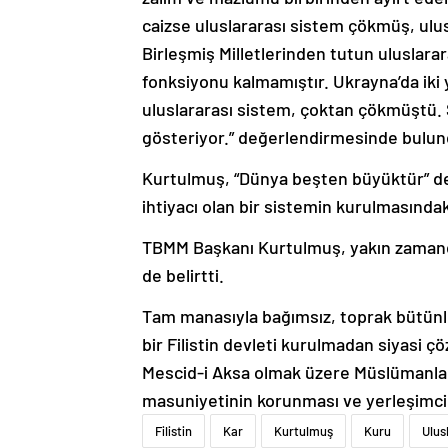
caizse uluslararası sistem çökmüş, ulu
Birleşmiş Milletlerinden tutun uluslarar
fonksiyonu kalmamıştır. Ukrayna’da iki
uluslararası sistem, çoktan çökmüştü.
gösteriyor.” değerlendirmesinde bulun
Kurtulmuş, “Dünya beşten büyüktür” der
ihtiyacı olan bir sistemin kurulmasında
TBMM Başkanı Kurtulmuş, yakın zamanda 
de belirtti.
Tam manasıyla bağımsız, toprak bütünlü
bir Filistin devleti kurulmadan siyasi
Mescid-i Aksa olmak üzere Müslümanları
masuniyetinin korunması ve yerleşimci po
Filistin
Kar
Kurtulmuş
Kuru
Ulus