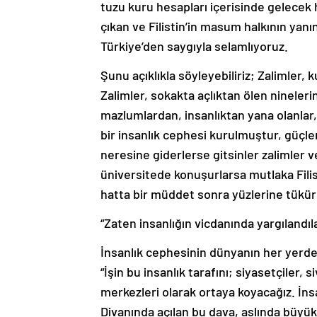
tuzu kuru hesapları içerisinde gelecek
çıkan ve Filistin’in masum halkının yan
Türkiye’den saygıyla selamlıyoruz.
Şunu açıklıkla söyleyebiliriz; Zalimler, 
Zalimler, sokakta açlıktan ölen nineleri
mazlumlardan, insanlıktan yana olanlar,
bir insanlık cephesi kurulmuştur, güç
neresine giderlerse gitsinler zalimler ve
üniversitede konuşurlarsa mutlaka Filist
hatta bir müddet sonra yüzlerine tüküre
“Zaten insanlığın vicdanında yargılandı
İnsanlık cephesinin dünyanın her yerde
“İşin bu insanlık tarafını; siyasetçiler, 
merkezleri olarak ortaya koyacağız. İns
Divanında açılan bu dava, aslında büyük