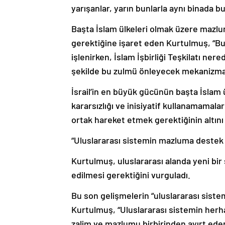
yarışanlar, yarın bunlarla aynı binada 
Başta İslam ülkeleri olmak üzere mazlum
gerektiğine işaret eden Kurtulmuş, “Bu
işlenirken, İslam İşbirliği Teşkilatı ner
şekilde bu zulmü önleyecek mekanizma
İsrail’in en büyük gücünün başta İslam ü
kararsızlığı ve inisiyatif kullanamamal
ortak hareket etmek gerektiğinin altını 
“Uluslararası sistemin mazluma destek 
Kurtulmuş, uluslararası alanda yeni bi
edilmesi gerektiğini vurguladı.
Bu son gelişmelerin “uluslararası sistem
Kurtulmuş, “Uluslararası sistemin herh
zalim ve mazlumu birbirinden ayırt ede