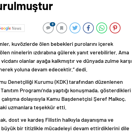
kurulmuştur
0
News
er, kuvözlerde ölen bebekleri purolarını içerek
n ölen ninelerin ızdırabına gülerek yanıt verebilirler. Ama
 vicdanı olanlar ayağa kalkmıştır ve dünyada zulme karşı
enerek yoluna devam edecektir.” dedi.
u Denetçiliği Kurumu (KDK) tarafından düzenlenen
u Tanıtım Programı’nda yaptığı konuşmada, gösterdikleri
li çalışma dolayısıyla Kamu Başdenetçisi Şeref Malkoç,
aki uzmanlara teşekkür etti.
rmak, dost ve kardeş Filistin halkıyla dayanışma ve
 büyük bir titizlikle mücadeleyi devam ettirdiklerini dile