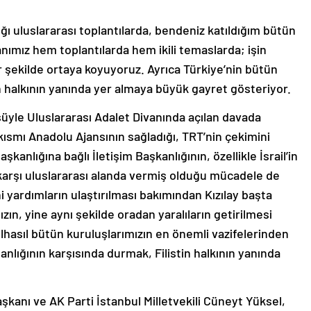
ı uluslararası toplantılarda, bendeniz katıldığım bütün
kanımız hem toplantılarda hem ikili temaslarda; işin
ir şekilde ortaya koyuyoruz. Ayrıca Türkiye’nin bütün
in halkının yanında yer almaya büyük gayret gösteriyor.
yle Uluslararası Adalet Divanında açılan davada
kısmı Anadolu Ajansının sağladığı, TRT’nin çekimini
kanlığına bağlı İletişim Başkanlığının, özellikle İsrail’in
 karşı uluslararası alanda vermiş olduğu mücadele de
i yardımların ulaştırılması bakımından Kızılay başta
ın, yine aynı şekilde oradan yaralıların getirilmesi
lhasıl bütün kuruluşlarımızın en önemli vazifelerinden
rganlığının karşısında durmak, Filistin halkının yanında
anı ve AK Parti İstanbul Milletvekili Cüneyt Yüksel,