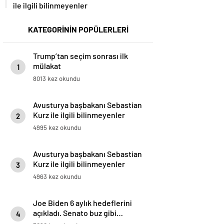
ile ilgili bilinmeyenler
KATEGORİNİN POPÜLERLERİ
Trump’tan seçim sonrası ilk
mülakat
1
8013 kez okundu
Avusturya başbakanı Sebastian
Kurz ile ilgili bilinmeyenler
2
4995 kez okundu
Avusturya başbakanı Sebastian
Kurz ile ilgili bilinmeyenler
3
4963 kez okundu
Joe Biden 6 aylık hedeflerini
açıkladı. Senato buz gibi…
4