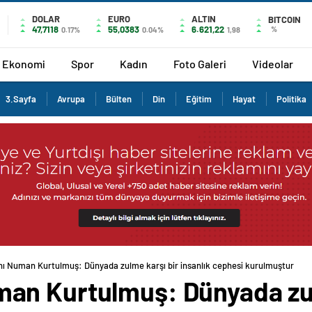
DOLAR
EURO
ALTIN
BITCOIN
47,7118
55,0383
6.621,22
%
0.17%
0.04%
1,98
Ekonomi
Spor
Kadın
Foto Galeri
Videolar
3.Sayfa
Avrupa
Bülten
Din
Eğitim
Hayat
Politika
 Numan Kurtulmuş: Dünyada zulme karşı bir insanlık cephesi kurulmuştur
an Kurtulmuş: Dünyada zul