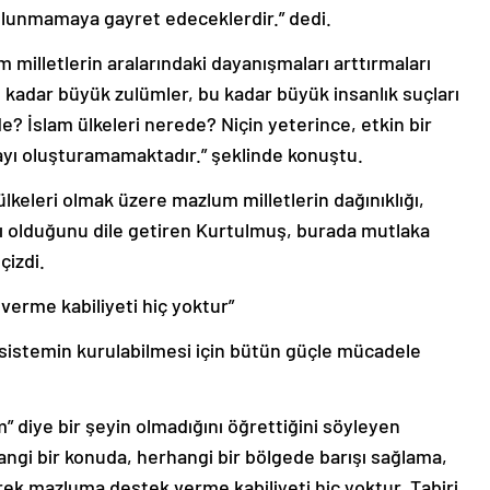
bulunmamaya gayret edeceklerdir.” dedi.
 milletlerin aralarındaki dayanışmaları arttırmaları
 kadar büyük zulümler, bu kadar büyük insanlık suçları
ede? İslam ülkeleri nerede? Niçin yeterince, etkin bir
yı oluşturamamaktadır.” şeklinde konuştu.
lkeleri olmak üzere mazlum milletlerin dağınıklığı,
arı olduğunu dile getiren Kurtulmuş, burada mutlaka
çizdi.
verme kabiliyeti hiç yoktur”
r sistemin kurulabilmesi için bütün güçle mücadele
” diye bir şeyin olmadığını öğrettiğini söyleyen
angi bir konuda, herhangi bir bölgede barışı sağlama,
rek mazluma destek verme kabiliyeti hiç yoktur. Tabiri