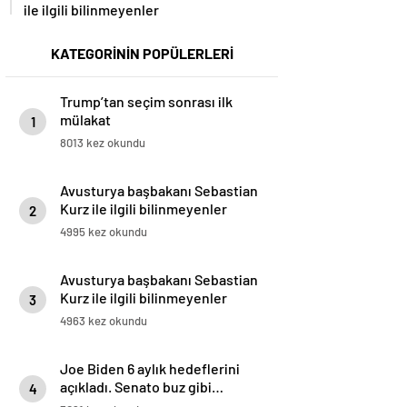
ile ilgili bilinmeyenler
KATEGORİNİN POPÜLERLERİ
Trump’tan seçim sonrası ilk
mülakat
1
8013 kez okundu
Avusturya başbakanı Sebastian
Kurz ile ilgili bilinmeyenler
2
4995 kez okundu
Avusturya başbakanı Sebastian
Kurz ile ilgili bilinmeyenler
3
4963 kez okundu
Joe Biden 6 aylık hedeflerini
açıkladı. Senato buz gibi…
4