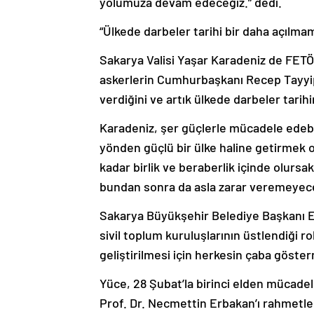
yolumuza devam edeceğiz.” dedi.
“Ülkede darbeler tarihi bir daha açılma
Sakarya Valisi Yaşar Karadeniz de FETÖ
askerlerin Cumhurbaşkanı Recep Tayyip
verdiğini ve artık ülkede darbeler tarih
Karadeniz, şer güçlerle mücadele edebil
yönden güçlü bir ülke haline getirmek o
kadar birlik ve beraberlik içinde olurs
bundan sonra da asla zarar veremeyecek
Sakarya Büyükşehir Belediye Başkanı E
sivil toplum kuruluşlarının üstlendiği 
geliştirilmesi için herkesin çaba göster
Yüce, 28 Şubat’la birinci elden mücadel
Prof. Dr. Necmettin Erbakan’ı rahmetle 