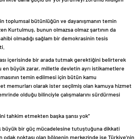
için toplumsal bütünlüğün ve dayanışmanın temin
izen Kurtulmuş, bunun olmazsa olmaz şartının da
sahibi olmadığı sağlam bir demokrasinin tesis
i.
sı içerisinde bir arada tutmak gerektiğini belirterek
 en büyük zarar, milletle devletin ayrı istikametlere
aşmasının temin edilmesi için bütün kamu
vlet memurları olarak ister seçilmiş olan kamuya hizmet
 emrinde olduğu bilinciyle çalışmalarını sürdürmesi
ini tahkim etmekten başka şansı yok”
 büyük bir güç mücadelesine tutuştuğuna dikkati
 odak noktası olan bölgenin merkezinde ise Türkiye’nin