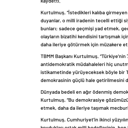
kaydetti.
Kurtulmuş, “İstedikleri kalıba girmeyen 
duyanlar, o milli iradenin tecelli ettiği
bunları; sadece geçmişi yad etmek, geç
olayların bizatihi kendisini tartışmak i
daha ileriye götürmek için müzakere et
TBMM Başkanı Kurtulmuş, “Türkiye’nin 74 
antidemokratik müdahaleleri hiç unutm
istikametinde yürüyeceksek böyle bir Tü
demokrasinin güçlü hale getirilmesini de
Dünyada bedeli en ağır ödenmiş demokr
Kurtulmuş, “Bu demokrasiye gözümüzün i
etmek, daha da ileriye taşımak mecburi
Kurtulmuş, Cumhuriyet’in ikinci yüzyılın
koydukları ortak milli hedeflerinin, hep 