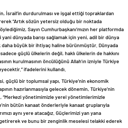
n, İsrail’in durdurulması ve işgal ettiği topraklardan
irerek “Artık sözün yetersiz olduğu bir noktada
söylediğimiz, Sayın Cumhurbaşkanı’mızın her platformda
i yani dünyada barışı sağlamak için yeni, adil bir dünya
ok daha büyük bir ihtiyaç haline bürünmüştür. Dünyada
 sadece güçlü ülkelerin değil, haklı ülkelerin de hakkını
asının kurulmasının öncülüğünü Allah’ın izniyle Türkiye
yecektir.” ifadelerini kullandı.
i, güçlü bir toplumsal yapı, Türkiye’nin ekonomik
tyapının hazırlanmasıyla gelecek dönemin, Türkiye’nin
, “Merkezi yönetimimizle yerel yönetimlerimizle
ye’nin bütün kanaat önderleriyle kanaat gruplarıyla
rımızı aynı yere atacağız. Güçlerimizi yan yana
le getirerek ve bunu bir zenginlik meselesi telakki ederek