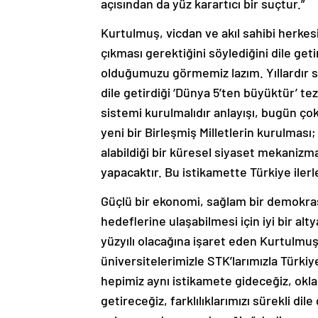
açısından da yüz karartıcı bir suçtur.”
Kurtulmuş, vicdan ve akıl sahibi herkesi
çıkması gerektiğini söylediğini dile get
olduğumuzu görmemiz lazım. Yıllardır 
dile getirdiği ‘Dünya 5’ten büyüktür’ tez
sistemi kurulmalıdır anlayışı, bugün ç
yeni bir Birleşmiş Milletlerin kurulması;
alabildiği bir küresel siyaset mekanizm
yapacaktır. Bu istikamette Türkiye ilerle
Güçlü bir ekonomi, sağlam bir demokras
hedeflerine ulaşabilmesi için iyi bir al
yüzyılı olacağına işaret eden Kurtulmuş
üniversitelerimizle STK’larımızla Türki
hepimiz aynı istikamete gideceğiz, okla
getireceğiz, farklılıklarımızı sürekli di