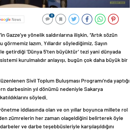
0
News
Gazze’ye yönelik saldırılarına ilişkin, “Artık sözün
 görmemiz lazım. Yıllardır söylediğimiz, Sayın
e getirdiği ‘Dünya 5’ten büyüktür’ tezi yani dünyada
a sistemi kurulmalıdır anlayışı, bugün çok daha büyük bir
 düzenlenen Sivil Toplum Buluşması Programı’nda yaptığı
n darbesinin yıl dönümü nedeniyle Sakarya
tıldıklarını söyledi.
önetme iddiasında olan ve on yıllar boyunca millete rol
 eden zümrelerin her zaman olageldiğini belirterek öyle
a darbeler ve darbe teşebbüsleriyle karşılaşıldığını