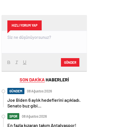
HIZLI YORUM YAP
GÖNDER
SON DAKİKA
HABERLERİ
GÜNDEM
08 Ağustos 2026
Joe Biden 6 aylık hedeflerini açıkladı.
Senato buz gibi…
SPOR
08 Ağustos 2026
En fazla kızaran takım Antalyaspor!