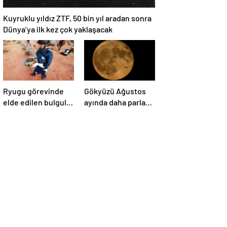
Kuyruklu yıldız ZTF, 50 bin yıl aradan sonra
Dünya’ya ilk kez çok yaklaşacak
Ryugu görevinde
Gökyüzü Ağustos
elde edilen bulgular
ayında daha parlak:
suyun dünyaya
İki süper Ay
asteroitlerce
gözlemlenecek
getirilmiş
olabileceğini
gösteriyor