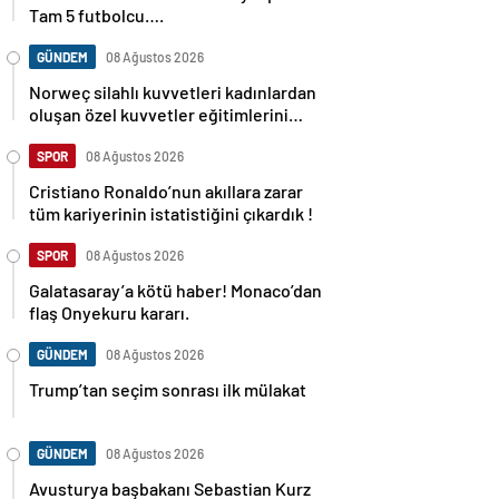
Tam 5 futbolcu….
GÜNDEM
08 Ağustos 2026
Norweç silahlı kuvvetleri kadınlardan
oluşan özel kuvvetler eğitimlerini
başlattı.
SPOR
08 Ağustos 2026
Cristiano Ronaldo’nun akıllara zarar
tüm kariyerinin istatistiğini çıkardık !
SPOR
08 Ağustos 2026
Galatasaray’a kötü haber! Monaco’dan
flaş Onyekuru kararı.
GÜNDEM
08 Ağustos 2026
Trump’tan seçim sonrası ilk mülakat
GÜNDEM
08 Ağustos 2026
Avusturya başbakanı Sebastian Kurz