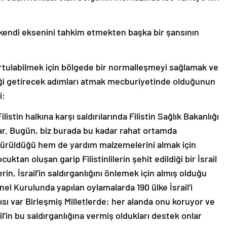
kendi eksenini tahkim etmekten başka bir şansının
kurtulabilmek için bölgede bir normalleşmeyi sağlamak ve
iği getirecek adımları atmak mecburiyetinde olduğunun
i:
listin halkına karşı saldırılarında Filistin Sağlık Bakanlığı
var. Bugün, biz burada bu kadar rahat ortamda
dürüldüğü hem de yardım malzemelerini almak için
uktan oluşan garip Filistinlilerin şehit edildiği bir İsrail
erin, İsrail’in saldırganlığını önlemek için almış olduğu
nel Kurulunda yapılan oylamalarda 190 ülke İsrail’i
ayısı var Birleşmiş Milletlerde; her alanda onu koruyor ve
rail’in bu saldırganlığına vermiş oldukları destek onlar