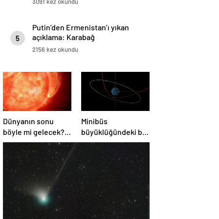
3091 kez okundu
Putin’den Ermenistan’ı yıkan
açıklama: Karabağ
5
Azerbaycan’ın ayrılmaz bir
2156 kez okundu
parçasıdır!
Dünyanın sonu
Minibüs
böyle mi gelecek?
büyüklüğündeki bir
Gök bilimciler ilk
asteroit Dünya’yı
kez sönen yıldızın
‘sıyırdı’ geçti
gezegeni
yutmasına tanık
oldu