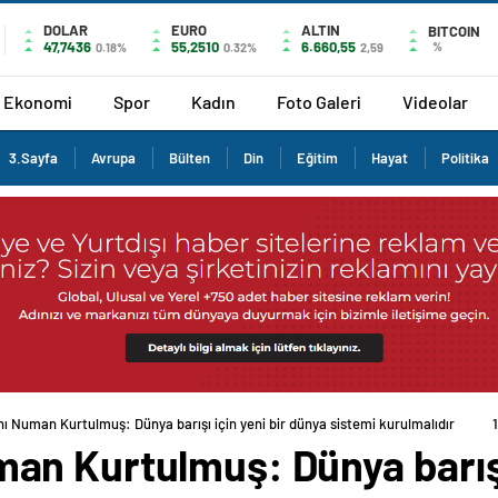
DOLAR
EURO
ALTIN
BITCOIN
47,7436
55,2510
6.660,55
%
0.18%
0.32%
2,59
Ekonomi
Spor
Kadın
Foto Galeri
Videolar
3.Sayfa
Avrupa
Bülten
Din
Eğitim
Hayat
Politika
 Numan Kurtulmuş: Dünya barışı için yeni bir dünya sistemi kurulmalıdır
n Kurtulmuş: Dünya barışı 