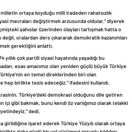
milletin ortaya koyduğu milli iradeden rahatsızlık
 siyasi mecraları değiştirmek arzusunda oldular.” diyerek
mişteki şahıslar üzerinden olayları tartışmak hatta o
çin değil, oralardan ders çıkararak demokratik kazanımları
mek gerektiğini anlattı.
yıllık çok partili siyasi hayatında yaşadığı bu
adan, esas amacımız olan yeniden güçlü büyük Türkiye
rkiye’nin en temel direklerinden biri olan
 hep birlikte tesis edeceğiz.” ifadesini kullandı.
asinin, Türkiye’deki demokrasi olduğunu dile getiren
çi gibi bakmak, bunu kendi öz varlığımız olarak telakki
yetindeyiz.” dedi.
a girildiğine işaret ederek Türkiye Yüzyılı olarak ortaya
birlikte daha güçlü bir yol yürümeyi zorunlu kıldığını