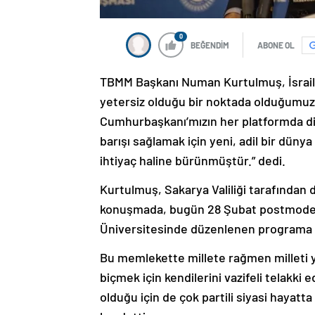
0
BEĞENDİM
ABONE OL
TBMM Başkanı Numan Kurtulmuş, İsrail’in 
yetersiz olduğu bir noktada olduğumuzu
Cumhurbaşkanı’mızın her platformda dil
barışı sağlamak için yeni, adil bir düny
ihtiyaç haline bürünmüştür.” dedi.
Kurtulmuş, Sakarya Valiliği tarafından
konuşmada, bugün 28 Şubat postmoder
Üniversitesinde düzenlenen programa ka
Bu memlekette millete rağmen milleti y
biçmek için kendilerini vazifeli telakki
olduğu için de çok partili siyasi hayatt