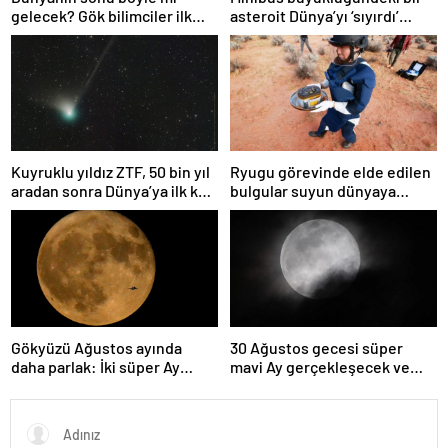
gelecek? Gök bilimciler ilk
asteroit Dünya’yı ‘sıyırdı’
kez sönen yıldızın gezegeni
geçti
yutmasına tanık oldu
Kuyruklu yıldız ZTF, 50 bin yıl
Ryugu görevinde elde edilen
aradan sonra Dünya’ya ilk kez
bulgular suyun dünyaya
çok yaklaşacak
asteroitlerce getirilmiş
olabileceğini gösteriyor
Gökyüzü Ağustos ayında
30 Ağustos gecesi süper
daha parlak: İki süper Ay
mavi Ay gerçekleşecek ve
gözlemlenecek
aynı ayda ikinci kez dolunay
olacak