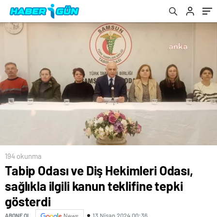
194 okunma
Tabip Odası ve Diş Hekimleri Odası,
sağlıkla ilgili kanun teklifine tepki
gösterdi
13 Nisan 2024 00:36
ABONE OL
News