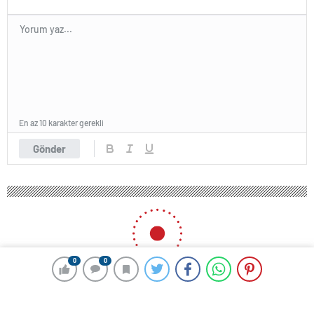
En az 10 karakter gerekli
Gönder
0
0
HABER