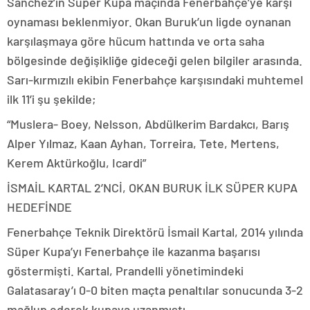
Sanchez’in Süper Kupa maçında Fenerbahçe’ye karşı
oynaması beklenmiyor. Okan Buruk’un ligde oynanan
karşılaşmaya göre hücum hattında ve orta saha
bölgesinde değişikliğe gideceği gelen bilgiler arasında.
Sarı-kırmızılı ekibin Fenerbahçe karşısındaki muhtemel
ilk 11’i şu şekilde;
“Muslera- Boey, Nelsson, Abdülkerim Bardakcı, Barış
Alper Yılmaz, Kaan Ayhan, Torreira, Tete, Mertens,
Kerem Aktürkoğlu, Icardi”
İSMAİL KARTAL 2’NCİ, OKAN BURUK İLK SÜPER KUPA
HEDEFİNDE
Fenerbahçe Teknik Direktörü İsmail Kartal, 2014 yılında
Süper Kupa’yı Fenerbahçe ile kazanma başarısı
göstermişti. Kartal, Prandelli yönetimindeki
Galatasaray’ı 0-0 biten maçta penaltılar sonucunda 3-2
mağlup ederek kupaya uzanmıştı.