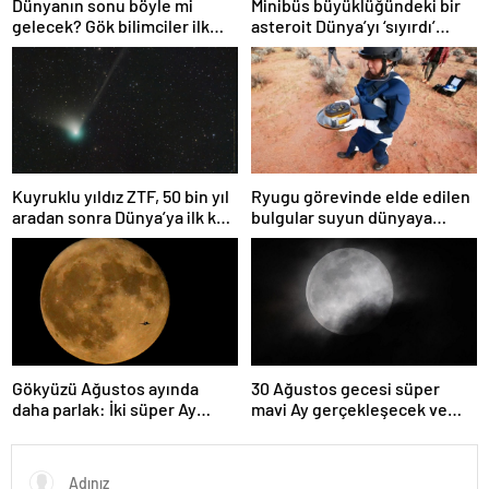
Dünyanın sonu böyle mi
Minibüs büyüklüğündeki bir
gelecek? Gök bilimciler ilk
asteroit Dünya’yı ‘sıyırdı’
kez sönen yıldızın gezegeni
geçti
yutmasına tanık oldu
Kuyruklu yıldız ZTF, 50 bin yıl
Ryugu görevinde elde edilen
aradan sonra Dünya’ya ilk kez
bulgular suyun dünyaya
çok yaklaşacak
asteroitlerce getirilmiş
olabileceğini gösteriyor
Gökyüzü Ağustos ayında
30 Ağustos gecesi süper
daha parlak: İki süper Ay
mavi Ay gerçekleşecek ve
gözlemlenecek
aynı ayda ikinci kez dolunay
olacak