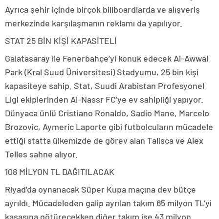
Ayrıca şehir içinde birçok billboardlarda ve alışveriş
merkezinde karşılaşmanın reklamı da yapılıyor.
STAT 25 BİN KİŞİ KAPASİTELİ
Galatasaray ile Fenerbahçe’yi konuk edecek Al-Awwal
Park (Kral Suud Üniversitesi) Stadyumu, 25 bin kişi
kapasiteye sahip. Stat, Suudi Arabistan Profesyonel
Ligi ekiplerinden Al-Nassr FC’ye ev sahipliği yapıyor.
Dünyaca ünlü Cristiano Ronaldo, Sadio Mane, Marcelo
Brozovic, Aymeric Laporte gibi futbolcuların mücadele
ettiği statta ülkemizde de görev alan Talisca ve Alex
Telles sahne alıyor.
108 MİLYON TL DAĞITILACAK
Riyad’da oynanacak Süper Kupa maçına dev bütçe
ayrıldı. Mücadeleden galip ayrılan takım 65 milyon TL’yi
kasasına götürecekken diğer takım ise 43 milyon