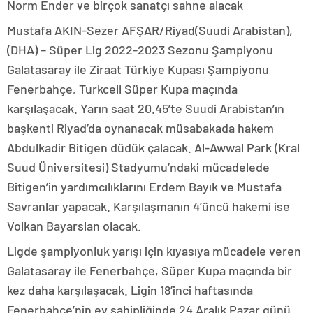
Norm Ender ve birçok sanatçı sahne alacak
Mustafa AKIN-Sezer AFŞAR/Riyad(Suudi Arabistan),
(DHA) – Süper Lig 2022-2023 Sezonu Şampiyonu
Galatasaray ile Ziraat Türkiye Kupası Şampiyonu
Fenerbahçe, Turkcell Süper Kupa maçında
karşılaşacak. Yarın saat 20.45’te Suudi Arabistan’ın
başkenti Riyad’da oynanacak müsabakada hakem
Abdulkadir Bitigen düdük çalacak. Al-Awwal Park (Kral
Suud Üniversitesi) Stadyumu’ndaki mücadelede
Bitigen’in yardımcılıklarını Erdem Bayık ve Mustafa
Savranlar yapacak. Karşılaşmanın 4’üncü hakemi ise
Volkan Bayarslan olacak.
Ligde şampiyonluk yarışı için kıyasıya mücadele veren
Galatasaray ile Fenerbahçe, Süper Kupa maçında bir
kez daha karşılaşacak. Ligin 18’inci haftasında
Fenerbahçe’nin ev sahipliğinde 24 Aralık Pazar günü