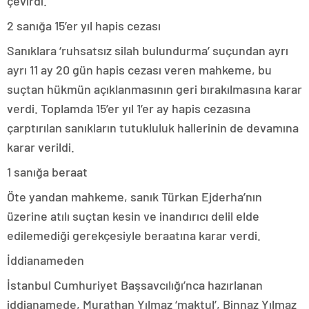
çevirdi.
2 sanığa 15’er yıl hapis cezası
Sanıklara ‘ruhsatsız silah bulundurma’ suçundan ayrı
ayrı 11 ay 20 gün hapis cezası veren mahkeme, bu
suçtan hükmün açıklanmasının geri bırakılmasına karar
verdi. Toplamda 15’er yıl 1’er ay hapis cezasına
çarptırılan sanıkların tutukluluk hallerinin de devamına
karar verildi.
1 sanığa beraat
Öte yandan mahkeme, sanık Türkan Ejderha’nın
üzerine atılı suçtan kesin ve inandırıcı delil elde
edilemediği gerekçesiyle beraatına karar verdi.
İddianameden
İstanbul Cumhuriyet Başsavcılığı’nca hazırlanan
iddianamede, Murathan Yılmaz ‘maktul’, Binnaz Yılmaz