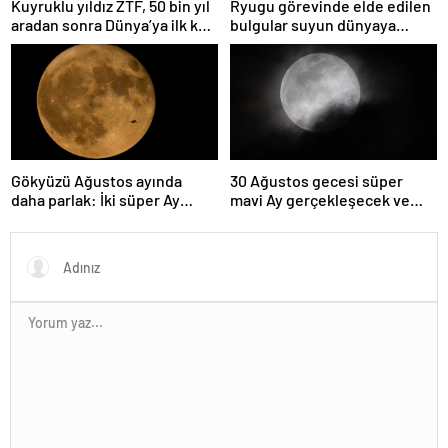
Kuyruklu yıldız ZTF, 50 bin yıl
Ryugu görevinde elde edilen
aradan sonra Dünya’ya ilk kez
bulgular suyun dünyaya
çok yaklaşacak
asteroitlerce getirilmiş
olabileceğini gösteriyor
Gökyüzü Ağustos ayında
30 Ağustos gecesi süper
daha parlak: İki süper Ay
mavi Ay gerçekleşecek ve
gözlemlenecek
aynı ayda ikinci kez dolunay
olacak