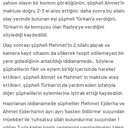
şahsın olayın bir kısmını gördüğünün, şüpheli Ahmet’in
maktule doğru 2-3 el ateş ettiğini, daha sonra bu silahı
olay yerinde bulunan eşi şüpheli Türkan’a verdiğini,
Türkan’ın da komşusu olan Raziye’ye verdiğini
söylediği kaydedildi.
Olay sonrası şüpheli Mehmet’in 2.silahı alarak ve
kamera kayıt cihazını da sökerek tespit edilemeyen bir
yere gizlediğinin anlatıldığı iddianamede,, böylece
şüphelilerin fikir ve eylem birliği içerisinde hareket
ettikleri, şüpheli Ahmet ve Mehmet’ in maktule ateş
ettikleri, şüpheli Türkan’ın da yardım eden sıfatıyla
diğer şüphelilerin eylemlerine iştirak ettiği kaydedildi.
Hazırlanan iddianamede şüpheliler Mehmet Ejderha ve
Ahmet Ejderha’nın ayrı ayrı ‘kasten öldürme’ suçundan
müebbet ile ‘ruhsatsız silah bulundurma’ suçundan 1
yıldan 3 yıla kadar hapis cezalarına çarptırılmaları talep