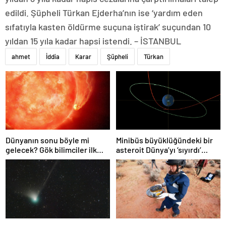
edildi. Şüpheli Türkan Ejderha’nın ise ‘yardım eden
sıfatıyla kasten öldürme suçuna iştirak’ suçundan 10
yıldan 15 yıla kadar hapsi istendi. – İSTANBUL
ahmet
İddia
Karar
Şüpheli
Türkan
Dünyanın sonu böyle mi
Minibüs büyüklüğündeki bir
gelecek? Gök bilimciler ilk
asteroit Dünya’yı ‘sıyırdı’
kez sönen yıldızın gezegeni
geçti
yutmasına tanık oldu