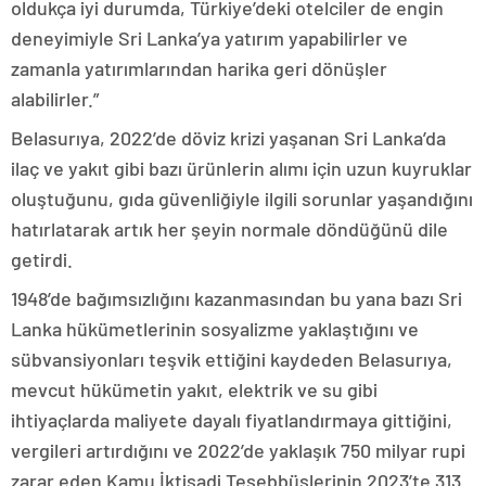
oldukça iyi durumda, Türkiye’deki otelciler de engin
deneyimiyle Sri Lanka’ya yatırım yapabilirler ve
zamanla yatırımlarından harika geri dönüşler
alabilirler.”
Belasurıya, 2022’de döviz krizi yaşanan Sri Lanka’da
ilaç ve yakıt gibi bazı ürünlerin alımı için uzun kuyruklar
oluştuğunu, gıda güvenliğiyle ilgili sorunlar yaşandığını
hatırlatarak artık her şeyin normale döndüğünü dile
getirdi.
1948’de bağımsızlığını kazanmasından bu yana bazı Sri
Lanka hükümetlerinin sosyalizme yaklaştığını ve
sübvansiyonları teşvik ettiğini kaydeden Belasurıya,
mevcut hükümetin yakıt, elektrik ve su gibi
ihtiyaçlarda maliyete dayalı fiyatlandırmaya gittiğini,
vergileri artırdığını ve 2022’de yaklaşık 750 milyar rupi
zarar eden Kamu İktisadi Teşebbüslerinin 2023’te 313