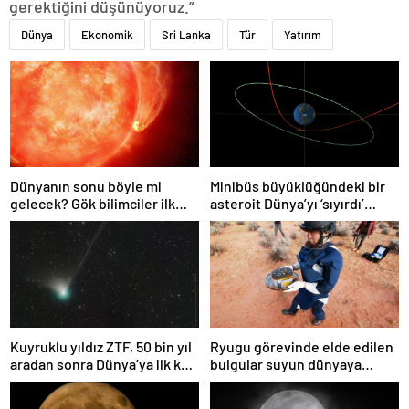
gerektiğini düşünüyoruz.”
Dünya
Ekonomik
Sri Lanka
Tür
Yatırım
Dünyanın sonu böyle mi
Minibüs büyüklüğündeki bir
gelecek? Gök bilimciler ilk
asteroit Dünya’yı ‘sıyırdı’
kez sönen yıldızın gezegeni
geçti
yutmasına tanık oldu
Kuyruklu yıldız ZTF, 50 bin yıl
Ryugu görevinde elde edilen
aradan sonra Dünya’ya ilk kez
bulgular suyun dünyaya
çok yaklaşacak
asteroitlerce getirilmiş
olabileceğini gösteriyor