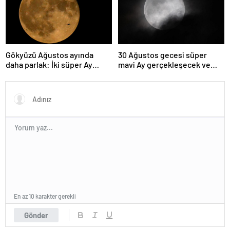
Gökyüzü Ağustos ayında
30 Ağustos gecesi süper
daha parlak: İki süper Ay
mavi Ay gerçekleşecek ve
gözlemlenecek
aynı ayda ikinci kez dolunay
olacak
En az 10 karakter gerekli
Gönder