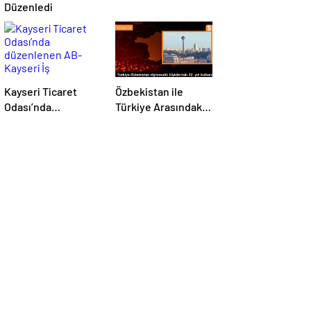
Düzenledi
Kayseri Ticaret
Özbekistan ile
Odası’nda
Türkiye Arasındaki
düzenlenen AB-
İlişkilerde Yeni
Kayseri İş
Dönem
Forumu’nda yeşil
dönüşüm ve
dijitalleşme
vurgusu yapıldı