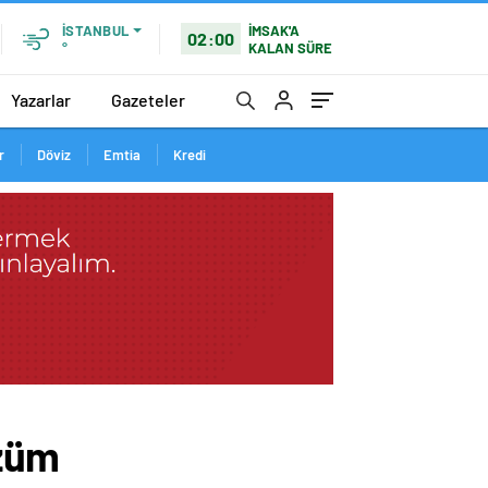
İMSAK'A
İSTANBUL
02:00
KALAN SÜRE
°
Yazarlar
Gazeteler
r
Döviz
Emtia
Kredi
özüm