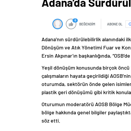
Adana’da Sürdürüle
0
BEĞENDİM
ABONE OL
Adana’nın sürdürülebilirlik alanındaki i
Dönüşüm ve Atık Yönetimi Fuar ve Kon
Ersin Akpınar’ın başkanlığında, “OSB’d
Yeşil dönüşüm konusunda birçok öncü ve
çalışmaların hayata geçirildiği AOSB’n
oturumda, sektörün önde gelen isimler
plastik geri dönüşümü gibi kritik konular
Oturumun moderatörü AOSB Bölge Müdür
bölge hakkında genel bilgiler paylaştı
söz etti.