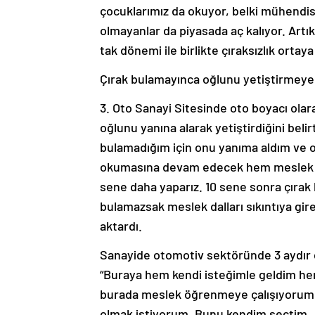
çocuklarımız da okuyor, belki mühendis
olmayanlar da piyasada aç kalıyor. Artı
tak dönemi ile birlikte çıraksızlık ortaya
Çırak bulamayınca oğlunu yetiştirmeye
3. Oto Sanayi Sitesinde oto boyacı olara
oğlunu yanına alarak yetiştirdiğini bel
bulamadığım için onu yanıma aldım ve 
okumasına devam edecek hem meslek öğ
sene daha yaparız. 10 sene sonra çırak 
bulamazsak meslek dalları sıkıntıya gir
aktardı.
Sanayide otomotiv sektöründe 3 aydır ç
“Buraya hem kendi isteğimle geldim he
burada meslek öğrenmeye çalışıyorum. S
olmak istiyorum. Bunu kendim seçtim. A