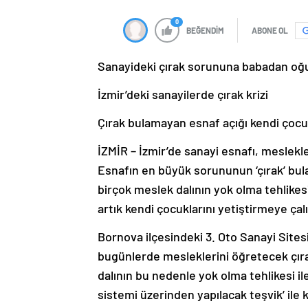
0
BEĞENDİM
ABONE OL
Sanayideki çırak sorununa babadan oğ
İzmir’deki sanayilerde çırak krizi
Çırak bulamayan esnaf açığı kendi çocu
İZMİR – İzmir’de sanayi esnafı, meslek
Esnafın en büyük sorununun ‘çırak’ bu
birçok meslek dalının yok olma tehlikesi
artık kendi çocuklarını yetiştirmeye çalı
Bornova ilçesindeki 3. Oto Sanayi Sites
bugünlerde mesleklerini öğretecek çır
dalının bu nedenle yok olma tehlikesi i
sistemi üzerinden yapılacak teşvik’ ile