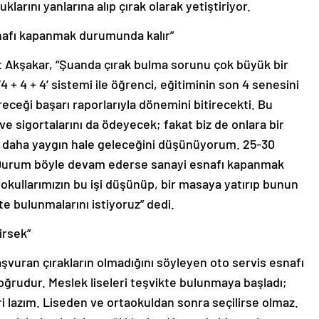
arını yanlarına alıp çırak olarak yetiştiriyor.
afı kapanmak durumunda kalır”
nt Akşakar, “Şuanda çırak bulma sorunu çok büyük bir
+ 4 + 4’ sistemi ile öğrenci, eğitiminin son 4 senesini
ereceği başarı raporlarıyla dönemini bitirecekti. Bu
ve sigortalarını da ödeyecek; fakat biz de onlara bir
 daha yaygın hale geleceğini düşünüyorum. 25-30
Durum böyle devam ederse sanayi esnafı kapanmak
okullarımızın bu işi düşünüp, bir masaya yatırıp bunun
te bulunmalarını istiyoruz” dedi.
irsek”
başvuran çırakların olmadığını söyleyen oto servis esnafı
oğrudur. Meslek liseleri teşvikte bulunmaya başladı;
 lazım. Liseden ve ortaokuldan sonra seçilirse olmaz.