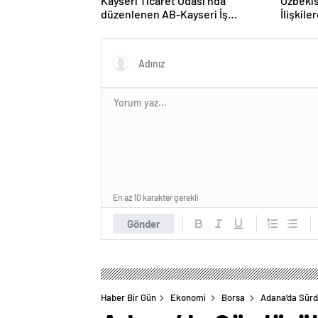
Kayseri Ticaret Odası’nda
Özbekis
düzenlenen AB-Kayseri İş
İlişkil
Forumu’nda yeşil dönüşüm ve
dijitalleşme vurgusu yapıldı
En az 10 karakter gerekli
Gönder
Haber Bir Gün
Ekonomi
Borsa
Adana’da Sürdü