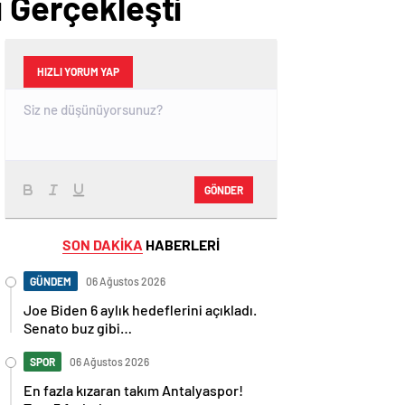
ı Gerçekleşti
HIZLI YORUM YAP
GÖNDER
SON DAKİKA
HABERLERİ
GÜNDEM
06 Ağustos 2026
Joe Biden 6 aylık hedeflerini açıkladı.
Senato buz gibi…
SPOR
06 Ağustos 2026
En fazla kızaran takım Antalyaspor!