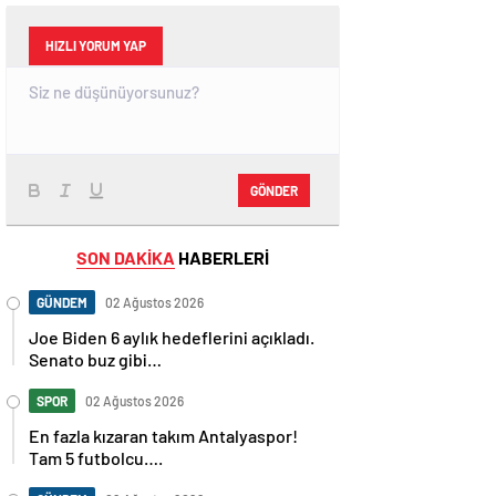
HIZLI YORUM YAP
GÖNDER
SON DAKİKA
HABERLERİ
GÜNDEM
02 Ağustos 2026
Joe Biden 6 aylık hedeflerini açıkladı.
Senato buz gibi…
SPOR
02 Ağustos 2026
En fazla kızaran takım Antalyaspor!
Tam 5 futbolcu….