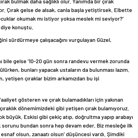
çırak bulmak daha sağlıklı olur. Yanımda bir çırak
r. Çırak gelse de alsak, canla başla yetiştirsek. Elbette
cuklar okumak mı istiyor yoksa meslek mi seviyor?’
 diye konuştu.
ni sürdürmeye çalışacağını vurgulayan Güzel,
nı bile gelse ’10-20 gün sonra randevu vermek zorunda
ülürken, bunları yapacak ustaların da bulunması lazım.
 yetişen çıraklar bizim arkamızdan bu işi
faaliyet gösteren ve çırak bulamadıkları için yakınan
ıraklık dönemimizdeki gibi yetişen çırak bulamıyoruz.
ok büyük. Eskisi gibi çekiç atıp, doğrultma yapıp arabayı
ak sorunu bundan sonra hep devam eder. Biz mesleğe ilk
 esnaf olsun, zanaatı olsun’ düşüncesi vardı. Şimdiki