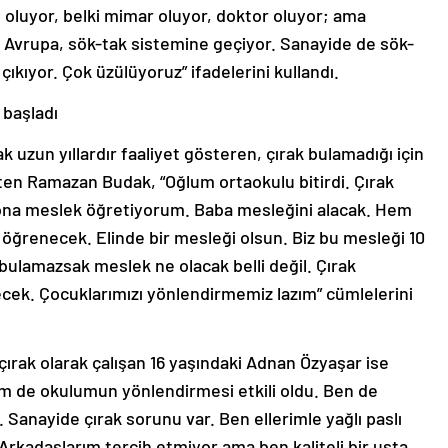
 oluyor, belki mimar oluyor, doktor oluyor; ama
k Avrupa, sök-tak sistemine geçiyor. Sanayide de sök-
 çıkıyor. Çok üzülüyoruz” ifadelerini kullandı.
 başladı
k uzun yıllardır faaliyet gösteren, çırak bulamadığı için
irten Ramazan Budak, “Oğlum ortaokulu bitirdi. Çırak
ona meslek öğretiyorum. Baba mesleğini alacak. Hem
renecek. Elinde bir mesleği olsun. Biz bu mesleği 10
bulamazsak meslek ne olacak belli değil. Çırak
ecek. Çocuklarımızı yönlendirmemiz lazım” cümlelerini
ırak olarak çalışan 16 yaşındaki Adnan Özyaşar ise
m de okulumun yönlendirmesi etkili oldu. Ben de
anayide çırak sorunu var. Ben ellerimle yağlı paslı
rkadaşlarım tercih etmiyor ama ben kaliteli bir usta