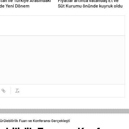
tan ile Türkiye Arasındaki
Fiyatlar artınca vatandaş Et ve
erde Yeni Dönem
Süt Kurumu önünde kuyruk oldu
rülebilirlik Fuarı ve Konferansı Gerçekleşti