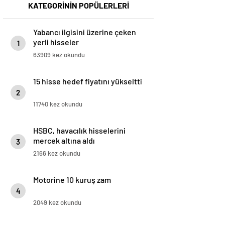
KATEGORİNİN POPÜLERLERİ
Yabancı ilgisini üzerine çeken
yerli hisseler
1
63909 kez okundu
15 hisse hedef fiyatını yükseltti
2
11740 kez okundu
HSBC, havacılık hisselerini
mercek altına aldı
3
2166 kez okundu
Motorine 10 kuruş zam
4
2049 kez okundu