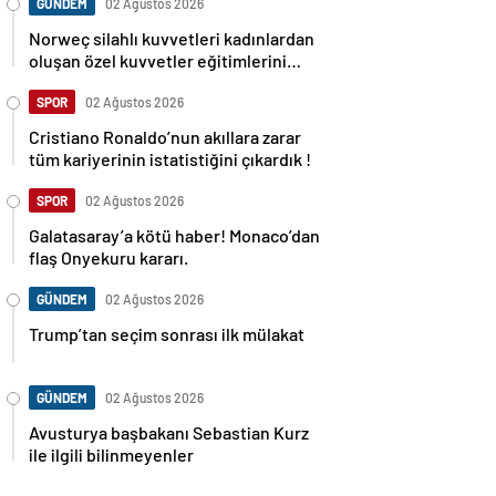
GÜNDEM
02 Ağustos 2026
Norweç silahlı kuvvetleri kadınlardan
oluşan özel kuvvetler eğitimlerini
başlattı.
SPOR
02 Ağustos 2026
Cristiano Ronaldo’nun akıllara zarar
tüm kariyerinin istatistiğini çıkardık !
SPOR
02 Ağustos 2026
Galatasaray’a kötü haber! Monaco’dan
flaş Onyekuru kararı.
GÜNDEM
02 Ağustos 2026
Trump’tan seçim sonrası ilk mülakat
GÜNDEM
02 Ağustos 2026
Avusturya başbakanı Sebastian Kurz
ile ilgili bilinmeyenler