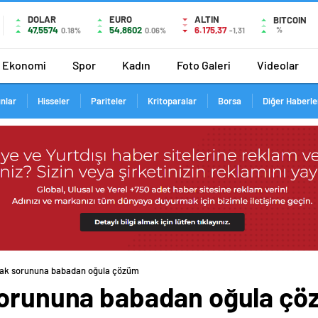
DOLAR
EURO
ALTIN
BITCOIN
47,5574
54,8602
6.175,37
%
0.18%
0.06%
-1,31
Ekonomi
Spor
Kadın
Foto Galeri
Videolar
ınlar
Hisseler
Pariteler
Kritoparalar
Borsa
Diğer Haberle
rak sorununa babadan oğula çözüm
sorununa babadan oğula ç