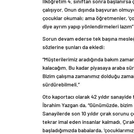
İlköğretim 4. sınıftan sonra başlanırsa 
çalışıyor. Onun dışında başvuran olmuyo
çocuklar okumalı; ama öğretmenler, ‘ço
diye ayrım yapıp yönlendirmeleri lazım”
Sorun devam ederse tek başına mesleği
sözlerine şunları da ekledi:
“Müşterilerimiz aradığında bakım zama
kalacağım. Bu kadar piyasaya araba sür
Bizim çalışma zamanımız dolduğu zaman,
sürdürebilmeli.”
Oto kaportacı olarak 42 yıldır sanayide 
İbrahim Yazgan da, “Günümüzde, bizim ç
Sanayilerde son 10 yıldır çırak sorunu ç
tekrar imal eden insanlar kalmadı. Çır
başladığımızda babalarda, ‘çocuklarımız