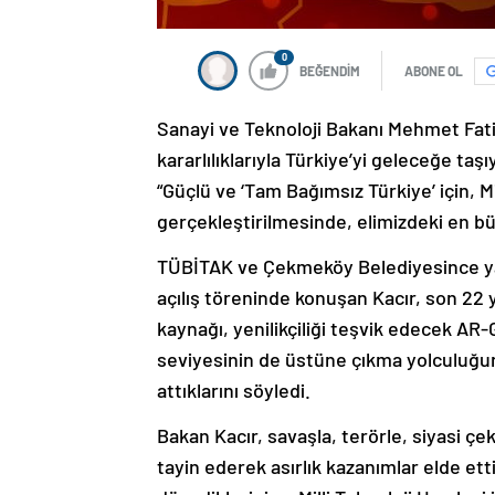
0
BEĞENDİM
ABONE OL
Sanayi ve Teknoloji Bakanı Mehmet Fatih 
kararlılıklarıyla Türkiye’yi geleceğe taş
“Güçlü ve ‘Tam Bağımsız Türkiye’ için, M
gerçekleştirilmesinde, elimizdeki en bü
TÜBİTAK ve Çekmeköy Belediyesince ya
açılış töreninde konuşan Kacır, son 22 yıl
kaynağı, yenilikçiliği teşvik edecek AR
seviyesinin de üstüne çıkma yolculuğu
attıklarını söyledi.
Bakan Kacır, savaşla, terörle, siyasi çe
tayin ederek asırlık kazanımlar elde ettik