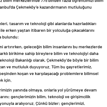
bilim merkezlerinde 775 binden fazla öğrencimizi bilim
İstanbul’da Çekmeköy’e kazandırmanın mutluluğunu
eri, tasarım ve teknoloji gibi alanlarda hazırladıkları
ile erken yaştan itibaren bir yolculuğa çıkacaklarını
a bulundu:
ini artırırken, geleceğin bilim insanlarını bu merkezlerde
arklı birikime sahip bireylere bilim ve teknolojiyi daha
e Teknoloji Bakanlığı olarak, Çekmeköy’de böyle bir bilim
an ve mutluluk duyuyoruz. Tüm bu gayretlerimiz,
eşinden koşan ve karşılaşacağı problemlere bilimsel
k için.
erimizin yanında olmaya, onlarla yol yürümeye devam
larını; gençlerimizin bilim, teknoloji ve girişimcilik
onuyla aralıyoruz. Çünkü bizler; gençlerimizi,