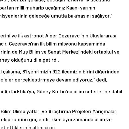
rtan milli muharip uçağımız Kaan, yarının
knisyenlerinin geleceğe umutla bakmasını sağlıyor.”
lerini ve ilk astronot Alper Gezeravcı’nın Uluslararası
acır, Gezeravcı’nın ilk bilim misyonu kapsamında
irinin de Muş Bilim ve Sanat Merkezi’ndeki ortaokul ve
deney olduğunu dile getirdi.
l çalışma. 81 şehrimizin 922 ilçemizin birini diğerinden
rojeler gerçekleştirmeye devam ediyoruz.” dedi.
ni Antarktika’ya, Güney Kutbu’na bilim seferlerine dahil
Bilim Olimpiyatları ve Araştırma Projeleri Yarışmaları
n ekip ruhunu güçlendirirken aynı zamanda bilim ve
t ettiklerinin altını çizdi.