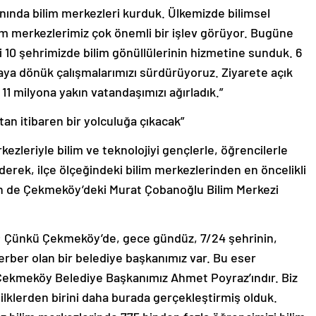
anında bilim merkezleri kurduk. Ülkemizde bilimsel
lim merkezlerimiz çok önemli bir işlev görüyor. Bugüne
i 10 şehrimizde bilim gönüllülerinin hizmetine sunduk. 6
ya dönük çalışmalarımızı sürdürüyoruz. Ziyarete açık
1 milyona yakın vatandaşımızı ağırladık.”
tan itibaren bir yolculuğa çıkacak”
kezleriyle bilim ve teknolojiyi gençlerle, öğrencilerle
erek, ilçe ölçeğindeki bilim merkezlerinden en öncelikli
in de Çekmeköy’deki Murat Çobanoğlu Bilim Merkezi
de; Çünkü Çekmeköy’de, gece gündüz, 7/24 şehrinin,
eferber olan bir belediye başkanımız var. Bu eser
Çekmeköy Belediye Başkanımız Ahmet Poyraz’ındır. Biz
ilklerden birini daha burada gerçekleştirmiş olduk.