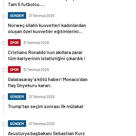
Tam 5 futbolcu….
GÜNDEM
31 Temmuz 2026
Norweç silahlı kuvvetleri kadınlardan
oluşan özel kuvvetler eğitimlerini
başlattı.
SPOR
31 Temmuz 2026
Cristiano Ronaldo’nun akıllara zarar
tüm kariyerinin istatistiğini çıkardık !
SPOR
31 Temmuz 2026
Galatasaray’a kötü haber! Monaco’dan
flaş Onyekuru kararı.
GÜNDEM
31 Temmuz 2026
Trump’tan seçim sonrası ilk mülakat
GÜNDEM
31 Temmuz 2026
Avusturya başbakanı Sebastian Kurz