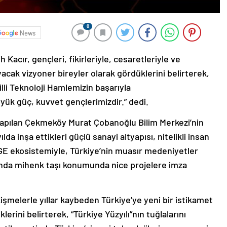
0
News
Kacır, gençleri, fikirleriyle, cesaretleriyle ve
ıyacak vizyoner bireyler olarak gördüklerini belirterek,
illi Teknoloji Hamlemizin başarıyla
yük güç, kuvvet gençlerimizdir.” dedi.
pılan Çekmeköy Murat Çobanoğlu Bilim Merkezi’nin
da inşa ettikleri güçlü sanayi altyapısı, nitelikli insan
-GE ekosistemiyle, Türkiye’nin muasır medeniyetler
nda mihenk taşı konumunda nice projelere imza
kişmelerle yıllar kaybeden Türkiye’ye yeni bir istikamet
lerini belirterek, “Türkiye Yüzyılı”nın tuğlalarını