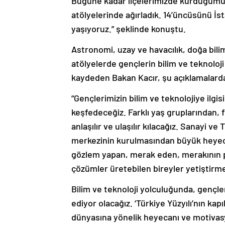
Bugüne kadar ilçelerimizde kurduğumuz 
atölyelerinde ağırladık. 14’üncüsünü 
yaşıyoruz.” şeklinde konuştu.
Astronomi, uzay ve havacılık, doğa biliml
atölyelerde gençlerin bilim ve teknoloji 
kaydeden Bakan Kacır, şu açıklamalard
“Gençlerimizin bilim ve teknolojiye ilgis
keşfedeceğiz. Farklı yaş gruplarından, f
anlaşılır ve ulaşılır kılacağız. Sanayi v
merkezinin kurulmasından büyük heyec
gözlem yapan, merak eden, merakının p
çözümler üretebilen bireyler yetiştirme
Bilim ve teknoloji yolculuğunda, gençl
ediyor olacağız. ‘Türkiye Yüzyılı’nın kapı
dünyasına yönelik heyecanı ve motivasy