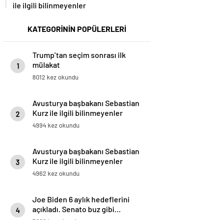
ile ilgili bilinmeyenler
KATEGORİNİN POPÜLERLERİ
Trump’tan seçim sonrası ilk
mülakat
1
8012 kez okundu
Avusturya başbakanı Sebastian
Kurz ile ilgili bilinmeyenler
2
4994 kez okundu
Avusturya başbakanı Sebastian
Kurz ile ilgili bilinmeyenler
3
4962 kez okundu
Joe Biden 6 aylık hedeflerini
açıkladı. Senato buz gibi…
4