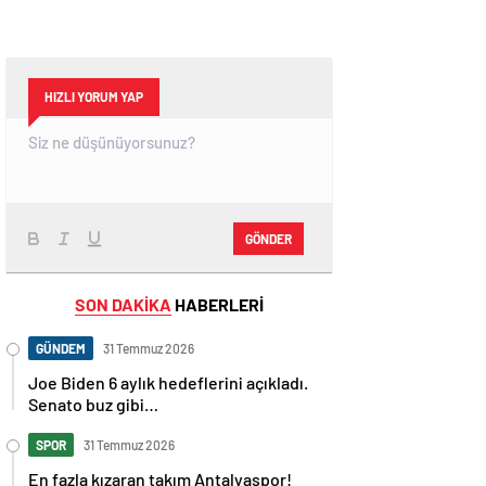
HIZLI YORUM YAP
GÖNDER
SON DAKİKA
HABERLERİ
GÜNDEM
31 Temmuz 2026
Joe Biden 6 aylık hedeflerini açıkladı.
Senato buz gibi…
SPOR
31 Temmuz 2026
En fazla kızaran takım Antalyaspor!