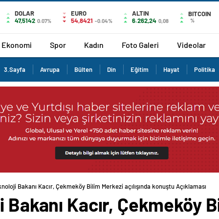
DOLAR
EURO
ALTIN
BITCOIN
47,5142
54,8421
6.262,24
%
0.07%
-0.04%
0,08
Ekonomi
Spor
Kadın
Foto Galeri
Videolar
3.Sayfa
Avrupa
Bülten
Din
Eğitim
Hayat
Politika
knoloji Bakanı Kacır, Çekmeköy Bilim Merkezi açılışında konuştu Açıklaması
i Bakanı Kacır, Çekmeköy B