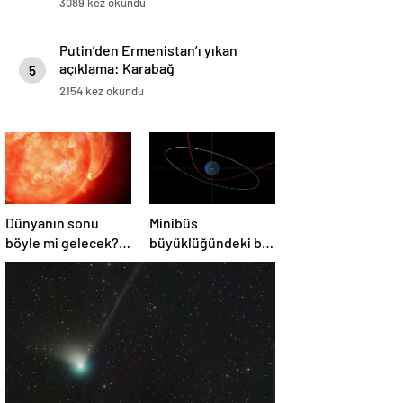
3089 kez okundu
Putin’den Ermenistan’ı yıkan
açıklama: Karabağ
5
Azerbaycan’ın ayrılmaz bir
2154 kez okundu
parçasıdır!
Dünyanın sonu
Minibüs
böyle mi gelecek?
büyüklüğündeki bir
Gök bilimciler ilk
asteroit Dünya’yı
kez sönen yıldızın
‘sıyırdı’ geçti
gezegeni
yutmasına tanık
oldu