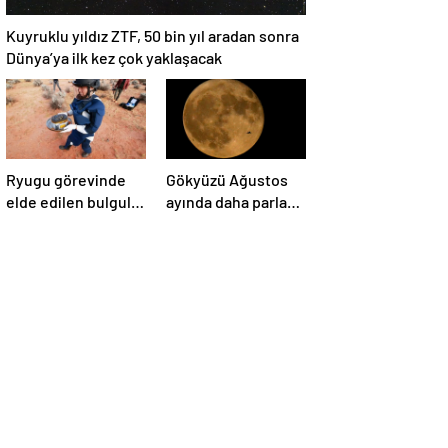
Kuyruklu yıldız ZTF, 50 bin yıl aradan sonra
Dünya’ya ilk kez çok yaklaşacak
Ryugu görevinde
Gökyüzü Ağustos
elde edilen bulgular
ayında daha parlak:
suyun dünyaya
İki süper Ay
asteroitlerce
gözlemlenecek
getirilmiş
olabileceğini
gösteriyor