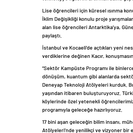
Lise öğrencileri için küresel ısınma ko
İklim Değişikliği konulu proje yarışmala
alan lise öğrencileri Antarktika’ya, Güne
paylaştı.
İstanbul ve Kocaeli’de açtıkları yeni nes
verdiklerine değinen Kacır, konuşmasın
“Sektör Kampüste Programı ile binlerce 
dönüşüm, kuantum gibi alanlarda sektör
Deneyap Teknoloji Atölyeleri kurduk. Bu
yaşından itibaren buluşturuyoruz. Türki
köylerinde özel yetenekli öğrencilerimizi
programıyla geleceğe hazırlıyoruz.
17 bini aşan geleceğin bilim insanı, m
Atölyeleri’nde yenilikçi ve vizyoner bi