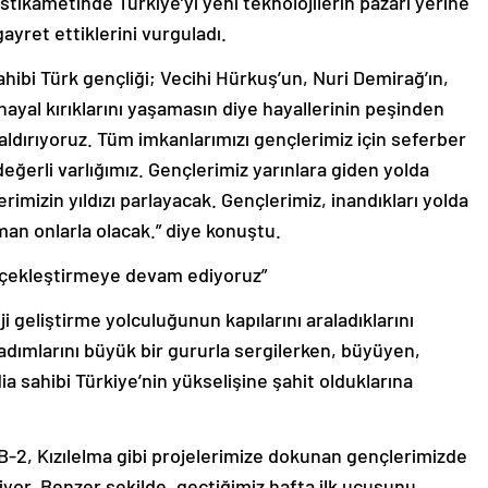
istikametinde Türkiye’yi yeni teknolojilerin pazarı yerine
yret ettiklerini vurguladı.
ahibi Türk gençliği; Vecihi Hürkuş’un, Nuri Demirağ’ın,
ı hayal kırıklarını yaşamasın diye hayallerinin peşinden
aldırıyoruz. Tüm imkanlarımızı gençlerimiz için seferber
eğerli varlığımız. Gençlerimiz yarınlara giden yolda
rimizin yıldızı parlayacak. Gençlerimiz, inandıkları yolda
an onlarla olacak.” diye konuştu.
erçekleştirmeye devam ediyoruz”
 geliştirme yolculuğunun kapılarını araladıklarını
 adımlarını büyük bir gururla sergilerken, büyüyen,
ia sahibi Türkiye’nin yükselişine şahit olduklarına
B-2, Kızılelma gibi projelerimize dokunan gençlerimizde
işiyor. Benzer şekilde, geçtiğimiz hafta ilk uçuşunu