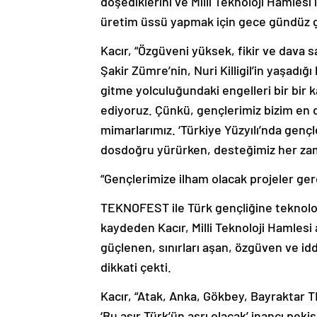
döşediklerini ve Milli Teknoloji Hamlesi 
üretim üssü yapmak için gece gündüz ga
Kacır, “Özgüveni yüksek, fikir ve dava s
Şakir Zümre’nin, Nuri Killigil’in yaşadığ
gitme yolculuğundaki engelleri bir bir k
ediyoruz. Çünkü, gençlerimiz bizim en d
mimarlarımız. ‘Türkiye Yüzyılı’nda gençle
dosdoğru yürürken, desteğimiz her zam
“Gençlerimize ilham olacak projeler g
TEKNOFEST ile Türk gençliğine teknoloji
kaydeden Kacır, Milli Teknoloji Hamlesi
güçlenen, sınırları aşan, özgüven ve idd
dikkati çekti.
Kacır, “Atak, Anka, Gökbey, Bayraktar T
‘Bu asır Türk’ün asrı olacak’ inancı pek