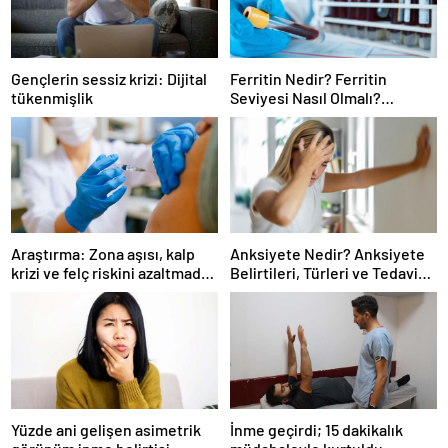
Gençlerin sessiz krizi: Dijital
Ferritin Nedir? Ferritin
tükenmişlik
Seviyesi Nasıl Olmalı?
Yüksekliği ve Düşüklüğü
Sağlığınızı Nasıl Etkiler?
Araştırma: Zona aşısı, kalp
Anksiyete Nedir? Anksiyete
krizi ve felç riskini azaltmada
Belirtileri, Türleri ve Tedavi
etkili olabilir
Yöntemleri Nelerdir?
Yüzde ani gelişen asimetrik
İnme geçirdi; 15 dakikalık