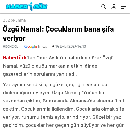
252 okunma
Özgü Namal: Çocuklarım bana şifa
veriyor
14 Eylül 2024 14:10
ABONE OL
News
Habertürk
‘ten Onur Aydın’ın haberine göre; Özgü
Namal, yüzü olduğu markanın etkinliğinde
gazetecilerin sorularını yanıtladı.
Yaz ayının kendisi için güzel geçtiğini ve bol bol
dinlendiğini söyleyen Özgü Namal; “Yoğun bir
sezondan çıktım. Sonrasında Almanya’da sinema filmi
çektim. Çocuklarımla ilgilendim. Çocuklarla olmak şifa
veriyor, ruhumu temizleyip, arındırıyor. Güzel bir yaz
geçirdim, çocuklar her geçen gün büyüyor ve her gün