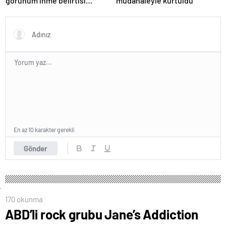
görünüm inme belirtisi
müdahaleyle kurtuldu
olabilir
En az 10 karakter gerekli
Gönder
170 okunma
ABD’li rock grubu Jane’s Addiction