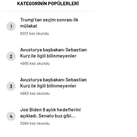
KATEGORİNİN POPÜLERLERİ
Trump’tan seçim sonrası ilk
mülakat
1
8013 kez okundu
Avusturya başbakanı Sebastian
Kurz ile ilgili bilinmeyenler
2
4995 kez okundu
Avusturya başbakanı Sebastian
Kurz ile ilgili bilinmeyenler
3
4963 kez okundu
Joe Biden 6 aylık hedeflerini
açıkladı. Senato buz gibi…
4
3090 kez okundu