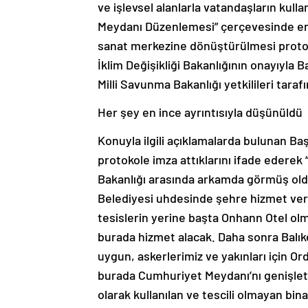
ve işlevsel alanlarla vatandaşların kull
Meydanı Düzenlemesi” çerçevesinde en 
sanat merkezine dönüştürülmesi protoko
İklim Değişikliği Bakanlığının onayıyla 
Milli Savunma Bakanlığı yetkilileri taraf
Her şey en ince ayrıntısıyla düşünüldü
Konuyla ilgili açıklamalarda bulunan Baş
protokole imza attıklarını ifade ederek
Bakanlığı arasında arkamda görmüş olduğ
Belediyesi uhdesinde şehre hizmet ve
tesislerin yerine başta Onhann Otel ol
burada hizmet alacak. Daha sonra Balıke
uygun, askerlerimiz ve yakınları için O
burada Cumhuriyet Meydanı’nı genişlet
olarak kullanılan ve tescili olmayan bina