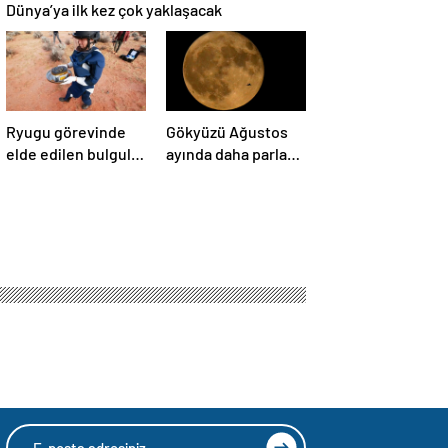
Dünya’ya ilk kez çok yaklaşacak
Ryugu görevinde
Gökyüzü Ağustos
elde edilen bulgular
ayında daha parlak:
suyun dünyaya
İki süper Ay
asteroitlerce
gözlemlenecek
getirilmiş
olabileceğini
gösteriyor