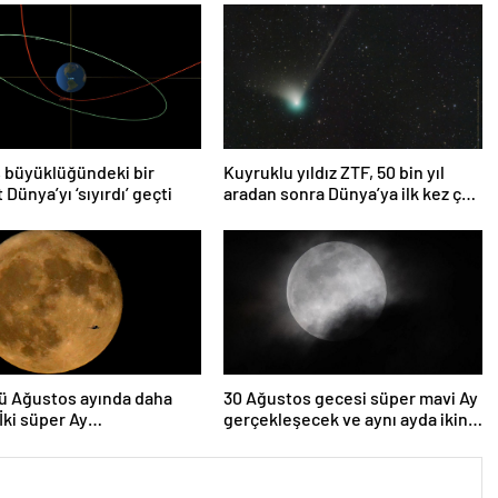
 büyüklüğündeki bir
Kuyruklu yıldız ZTF, 50 bin yıl
 Dünya’yı ‘sıyırdı’ geçti
aradan sonra Dünya’ya ilk kez çok
yaklaşacak
ü Ağustos ayında daha
30 Ağustos gecesi süper mavi Ay
 İki süper Ay
gerçekleşecek ve aynı ayda ikinci
lenecek
kez dolunay olacak