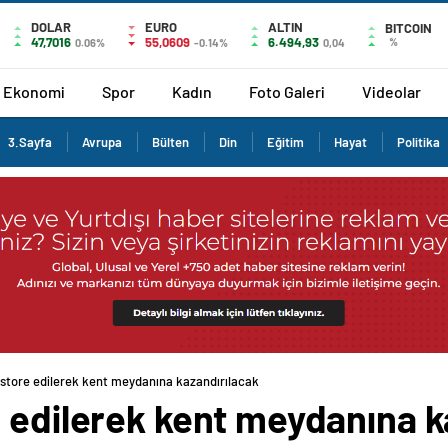
DOLAR
EURO
ALTIN
BITCOIN
47,7016
55,0609
6.494,93
%
0.06%
-0.14%
0,04
Ekonomi
Spor
Kadın
Foto Galeri
Videolar
3.Sayfa
Avrupa
Bülten
Din
Eğitim
Hayat
Politika
estore edilerek kent meydanına kazandırılacak
e edilerek kent meydanına k