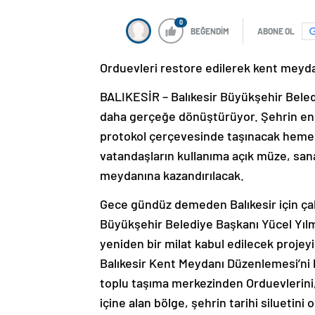
0
BEĞENDİM
ABONE OL
Orduevleri restore edilerek kent meyda
BALIKESİR – Balıkesir Büyükşehir Belediy
daha gerçeğe dönüştürüyor. Şehrin en
protokol çerçevesinde taşınacak hemen
vatandaşların kullanıma açık müze, sana
meydanına kazandırılacak.
Gece gündüz demeden Balıkesir için çal
Büyükşehir Belediye Başkanı Yücel Yılmaz
yeniden bir milat kabul edilecek proje
Balıkesir Kent Meydanı Düzenlemesi’ni baş
toplu taşıma merkezinden Orduevlerini,
içine alan bölge, şehrin tarihi siluetin