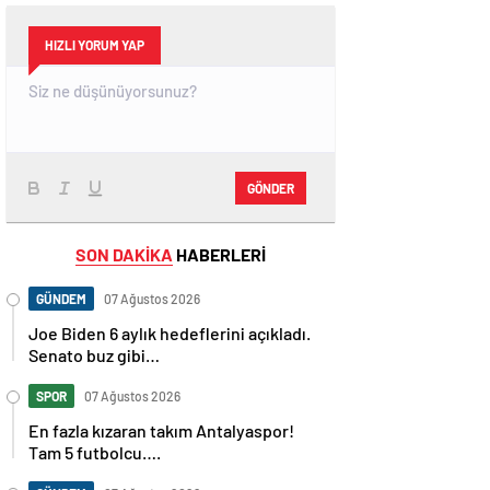
HIZLI YORUM YAP
GÖNDER
SON DAKİKA
HABERLERİ
GÜNDEM
07 Ağustos 2026
Joe Biden 6 aylık hedeflerini açıkladı.
Senato buz gibi…
SPOR
07 Ağustos 2026
En fazla kızaran takım Antalyaspor!
Tam 5 futbolcu….