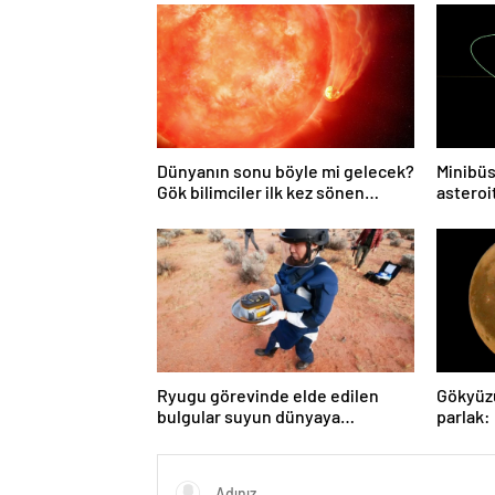
Dünyanın sonu böyle mi gelecek?
Minibüs
Gök bilimciler ilk kez sönen
asteroit
yıldızın gezegeni yutmasına tanık
oldu
Ryugu görevinde elde edilen
Gökyüz
bulgular suyun dünyaya
parlak:
asteroitlerce getirilmiş
gözlem
olabileceğini gösteriyor