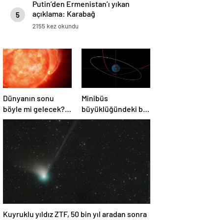
Putin’den Ermenistan’ı yıkan
açıklama: Karabağ
5
Azerbaycan’ın ayrılmaz bir
2155 kez okundu
parçasıdır!
Dünyanın sonu
Minibüs
böyle mi gelecek?
büyüklüğündeki bir
Gök bilimciler ilk
asteroit Dünya’yı
kez sönen yıldızın
‘sıyırdı’ geçti
gezegeni
yutmasına tanık
oldu
Kuyruklu yıldız ZTF, 50 bin yıl aradan sonra