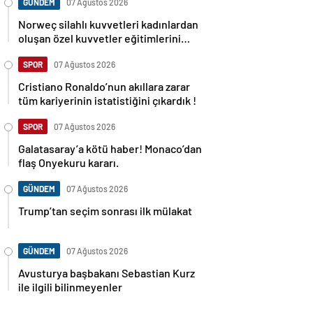
GÜNDEM
07 Ağustos 2026
Norweç silahlı kuvvetleri kadınlardan
oluşan özel kuvvetler eğitimlerini
başlattı.
SPOR
07 Ağustos 2026
Cristiano Ronaldo’nun akıllara zarar
tüm kariyerinin istatistiğini çıkardık !
SPOR
07 Ağustos 2026
Galatasaray’a kötü haber! Monaco’dan
flaş Onyekuru kararı.
GÜNDEM
07 Ağustos 2026
Trump’tan seçim sonrası ilk mülakat
GÜNDEM
07 Ağustos 2026
Avusturya başbakanı Sebastian Kurz
ile ilgili bilinmeyenler