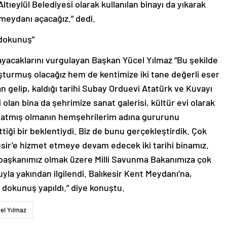
ltıeylül Belediyesi olarak kullanılan binayı da yıkarak
meydanı açacağız.” dedi.
 dokunuş”
ayacaklarını vurgulayan Başkan Yücel Yılmaz “Bu şekilde
vuşturmuş olacağız hem de kentimize iki tane değerli eser
 gelip, kaldığı tarihi Subay Orduevi Atatürk ve Kuvayı
olan bina da şehrimize sanat galerisi, kültür evi olarak
ı atmış olmanın hemşehrilerim adına gururunu
ttiği bir beklentiydi. Biz de bunu gerçekleştirdik. Çok
kesir’e hizmet etmeye devam edecek iki tarihi binamız.
rbaşkanımız olmak üzere Milli Savunma Bakanımıza çok
yla yakından ilgilendi. Balıkesir Kent Meydanı’na,
r dokunuş yapıldı.” diye konuştu.
el Yılmaz