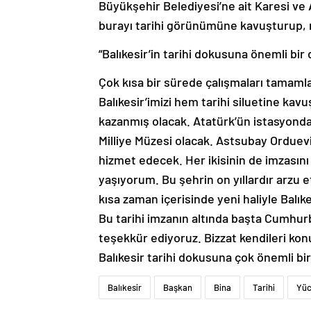
Büyükşehir Belediyesi’ne ait Karesi ve A
burayı tarihi görünümüne kavuşturup, 
“Balıkesir’in tarihi dokusuna önemli bir
Çok kısa bir sürede çalışmaları tamaml
Balıkesir’imizi hem tarihi siluetine ka
kazanmış olacak. Atatürk’ün istasyondan
Milliye Müzesi olacak. Astsubay Orduevi 
hizmet edecek. Her ikisinin de imzasın
yaşıyorum. Bu şehrin on yıllardır arzu e
kısa zaman içerisinde yeni haliyle Balı
Bu tarihi imzanın altında başta Cumhu
teşekkür ediyoruz. Bizzat kendileri konu
Balıkesir tarihi dokusuna çok önemli bi
Balıkesir
Başkan
Bina
Tarihi
Yüc