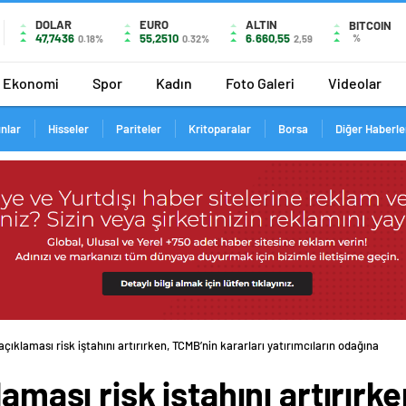
DOLAR
EURO
ALTIN
BITCOIN
47,7436
55,2510
6.660,55
%
0.18%
0.32%
2,59
Ekonomi
Spor
Kadın
Foto Galeri
Videolar
ınlar
Hisseler
Pariteler
Kritoparalar
Borsa
Diğer Haberle
açıklaması risk iştahını artırırken, TCMB’nin kararları yatırımcıların odağına
laması risk iştahını artırırk