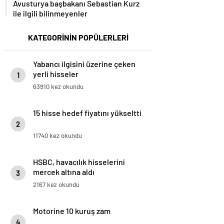
Avusturya başbakanı Sebastian Kurz
ile ilgili bilinmeyenler
KATEGORİNİN POPÜLERLERİ
Yabancı ilgisini üzerine çeken
yerli hisseler
1
63910 kez okundu
15 hisse hedef fiyatını yükseltti
2
11740 kez okundu
HSBC, havacılık hisselerini
mercek altına aldı
3
2167 kez okundu
Motorine 10 kuruş zam
4