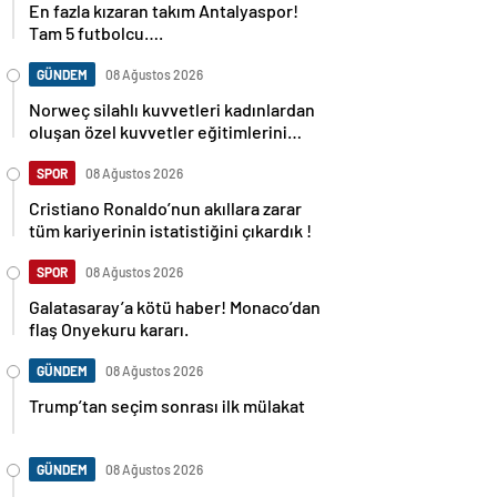
En fazla kızaran takım Antalyaspor!
Tam 5 futbolcu….
GÜNDEM
08 Ağustos 2026
Norweç silahlı kuvvetleri kadınlardan
oluşan özel kuvvetler eğitimlerini
başlattı.
SPOR
08 Ağustos 2026
Cristiano Ronaldo’nun akıllara zarar
tüm kariyerinin istatistiğini çıkardık !
SPOR
08 Ağustos 2026
Galatasaray’a kötü haber! Monaco’dan
flaş Onyekuru kararı.
GÜNDEM
08 Ağustos 2026
Trump’tan seçim sonrası ilk mülakat
GÜNDEM
08 Ağustos 2026