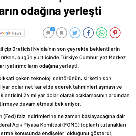
ların odağına yerleşti
0
News
i çip üreticisi Nvidia’nın son çeyrekte beklentilerin
rtırırken, bugün yurt içinde Türkiye Cumhuriyet Merkez
rı yatırımcıların odağına yerleşti.
ikkati çeken teknoloji sektörünün, şirketin son
milyar dolar net kar elde ederek tahminleri aşması ve
eklentisini 24 milyar dolar olarak açıklamasının ardından
tirmeye devam etmesi bekleniyor.
(Fed) faiz indirimlerine ne zaman başlayacağına dair
deral Açık Piyasa Komitesi (FOMC) toplantı tutanakları
 gevşetme konusunda endişeleri olduğunu gösterdi.