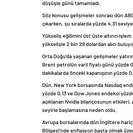
düşüşle günü tamamladı.
Söz konusu gelişmeler sonrası dün ABD’ni
çıkarken, şu sıralarda yüzde 4,31 seviy
Yükseliş eğilimini üst üste altıncı işle
yükselişle 2 bin 29 dolardan alıcı buluyo
Orta Doğu’da yaşanan gelişmeler yatır
Brent petrolün varil fiyatı günü yüzde 
dakikalarda önceki kapanışının yüzde 0
Dün, New York borsasında Nasdaq end
yüzde 0,13 ve Dow Jones endeksi yüzde 
açıklanan Nvidia bilançosunun etkileri, 
seyirle başlamasına neden oldu.
Avrupa borsalarında dün İngiltere hariç
Bölgesi’nde enflasyon başta olmak üze