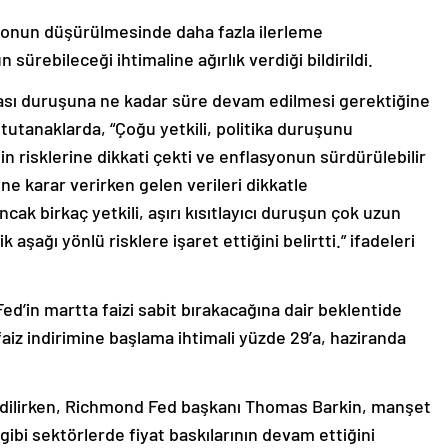
asyonun düşürülmesinde daha fazla ilerleme
rebileceği ihtimaline ağırlık verdiği bildirildi.
itikası duruşuna ne kadar süre devam edilmesi gerektiğine
lan tutanaklarda, “Çoğu yetkili, politika duruşunu
n risklerine dikkati çekti ve enflasyonun sürdürülebilir
e karar verirken gelen verileri dikkatle
ak birkaç yetkili, aşırı kısıtlayıcı duruşun çok uzun
şağı yönlü risklere işaret ettiğini belirtti.” ifadeleri
ed’in martta faizi sabit bırakacağına dair beklentide
aiz indirimine başlama ihtimali yüzde 29’a, haziranda
p edilirken, Richmond Fed başkanı Thomas Barkin, manşet
i sektörlerde fiyat baskılarının devam ettiğini