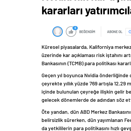
kararları yatırımcı
0
BEĞENDİM
ABONE OL
Küresel piyasalarda, Kaliforniya merkezl
üzerinde kar açıklaması risk iştahını a
Bankasının (TCMB) para politikası kararla
Geçen yıl boyunca Nvidia önderliğinde d
çeyrekte yıllık yüzde 769 artışla 12,29 
içinde bulunulan çeyreğe ilişkin gelir b
gelecek dönemlerde de adından söz et
Öte yandan, dün ABD Merkez Bankasının 
belirsizlik sürerken, dün yayımlanan Fe
da yetkililerin para politikasını hızlı