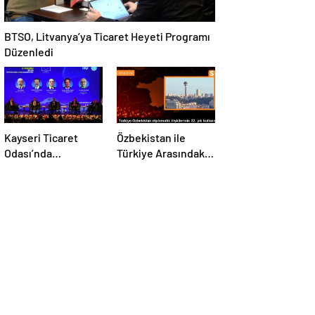
BTSO, Litvanya’ya Ticaret Heyeti Programı
Düzenledi
Kayseri Ticaret
Özbekistan ile
Odası’nda
Türkiye Arasındaki
düzenlenen AB-
İlişkilerde Yeni
Kayseri İş
Dönem
Forumu’nda yeşil
dönüşüm ve
dijitalleşme
vurgusu yapıldı