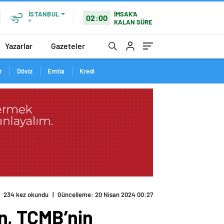
İMSAK'A
İSTANBUL
02:00
KALAN SÜRE
°
Yazarlar
Gazeteler
r
Döviz
Emtia
Kredi
234 kez okundu
|
Güncelleme: 20 Nisan 2024 00:27
en, TCMB’nin