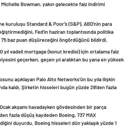
Michelle Bowman, yakın gelecekte faiz indirimi
rme kuruluşu Standard & Poor’s (S&P), ABD’nin para
iştirmediğini, Fed’in haziran toplantısında politika
se 75 baz puan düşüreceğini öngördüğünü bildirdi.
yıl vadeli mortgage (konut kredisi) için ortalama faiz
viyesini geçerken, geçen yıl aralıktan bu yana en yüksek
sunu açıklayan Palo Alto Networks’ün bu yıla ilişkin
nda kaldı. Şirketin hisseleri bugün yüzde 28’den fazla
 5 Ocak akşamı havadayken gövdesinden bir parça
’den fazla düşüş kaydeden Boeing, 737 MAX
ldiğini duyurdu. Boeing hisseleri dün yaklaşık yüzde 1