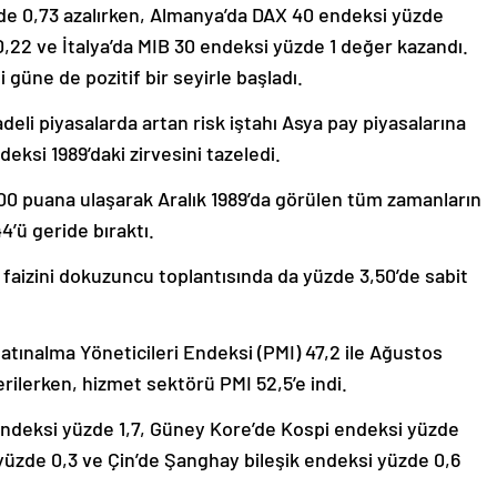
de 0,73 azalırken, Almanya’da DAX 40 endeksi yüzde
,22 ve İtalya’da MIB 30 endeksi yüzde 1 değer kazandı.
 güne de pozitif bir seyirle başladı.
deli piyasalarda artan risk iştahı Asya pay piyasalarına
eksi 1989’daki zirvesini tazeledi.
00 puana ulaşarak Aralık 1989’da görülen tüm zamanların
4’ü geride bıraktı.
faizini dokuzuncu toplantısında da yüzde 3,50’de sabit
tınalma Yöneticileri Endeksi (PMI) 47,2 ile Ağustos
ilerken, hizmet sektörü PMI 52,5’e indi.
endeksi yüzde 1,7, Güney Kore’de Kospi endeksi yüzde
üzde 0,3 ve Çin’de Şanghay bileşik endeksi yüzde 0,6