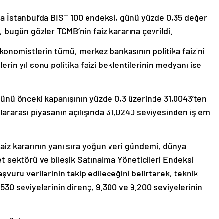
orsa İstanbul’da BIST 100 endeksi, günü yüzde 0,35 değer
bugün gözler TCMB’nin faiz kararına çevrildi.
ekonomistlerin tümü, merkez bankasının politika faizini
rin yıl sonu politika faizi beklentilerinin medyanı ise
k günü önceki kapanışının yüzde 0,3 üzerinde 31,0043’ten
rarası piyasanın açılışında 31,0240 seviyesinden işlem
faiz kararının yanı sıra yoğun veri gündemi, dünya
t sektörü ve bileşik Satınalma Yöneticileri Endeksi
başvuru verilerinin takip edileceğini belirterek, teknik
30 seviyelerinin direnç, 9.300 ve 9.200 seviyelerinin