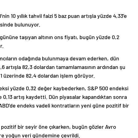
n 10 yıllık tahvil faizi 5 baz puan artışla yüzde 4,33’e
esinde bulunuyor.
m gününe taşıyan altının ons fiyatı, bugün yüzde 0,2
r.
ımcıların odağında bulunmaya devam ederken, dün
0,6 artışla 82,3 dolardan tamamlamasının ardından şu
,1 üzerinde 82,4 dolardan işlem görüyor.
eksi yüzde 0,32 değer kaybederken, S&P 500 endeksi
0,13 artış kaydetti. Dün piyasalar kapandıktan sonra
ABD’de endeks vadeli kontratların yeni güne pozitif bir
 pozitif bir seyir öne çıkarken, bugün gözler Avro
re yoğun veri gündemine çevrildi.