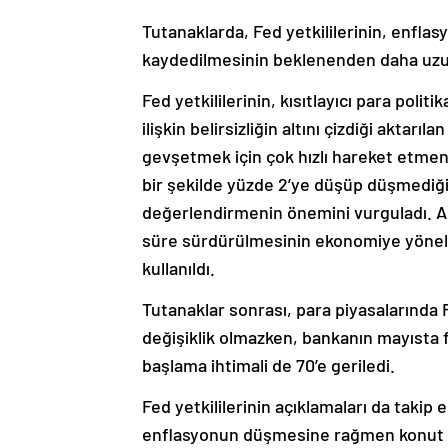
Tutanaklarda, Fed yetkililerinin, enfl
kaydedilmesinin beklenenden daha uzun sü
Fed yetkililerinin, kısıtlayıcı para pol
ilişkin belirsizliğin altını çizdiği aktarı
gevşetmek için çok hızlı hareket etmeni
bir şekilde yüzde 2’ye düşüp düşmediğin
değerlendirmenin önemini vurguladı. Anc
süre sürdürülmesinin ekonomiye yönelik a
kullanıldı.
Tutanaklar sonrası, para piyasalarında F
değişiklik olmazken, bankanın mayısta f
başlama ihtimali de 70’e geriledi.
Fed yetkililerinin açıklamaları da taki
enflasyonun düşmesine rağmen konut gib