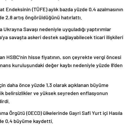
iyat Endeksinin (TÜFE) aylık bazda yüzde 0,4 azalmasının
zde 2,8 artış öngörüldüğünü hatırlattı.
ya Ukrayna Savaşı nedeniyle uyguladığı yaptırımlar
a’ya savaşta askeri destek sağlayabilecek ticari ilişkileri
an HSBC’nin hisse fiyatının, son çeyrekte vergi öncesi
 finans kuruluşundaki değer kaybı nedeniyle yüzde 8’den
için daha önce yüzde 1,3 olarak açıklanan büyüme
itik belirsizlikler ve yüksek seyreden enflasyonun
irdi.
nma Örgütü (OECD) ülkelerinde Gayri Safi Yurt içi Hasıla
de 0,4 büyüme kaydetti.