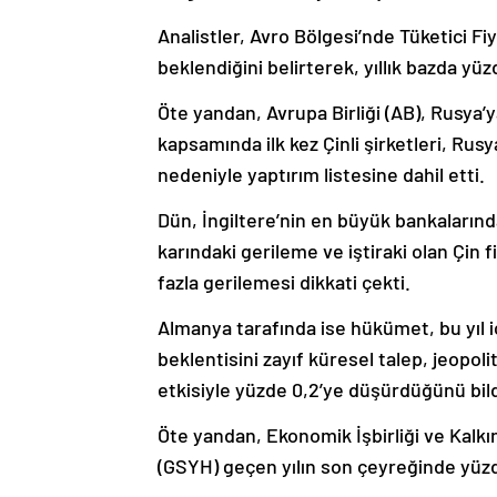
Analistler, Avro Bölgesi’nde Tüketici F
beklendiğini belirterek, yıllık bazda yü
Öte yandan, Avrupa Birliği (AB), Rusya’
kapsamında ilk kez Çinli şirketleri, Rusy
nedeniyle yaptırım listesine dahil etti.
Dün, İngiltere’nin en büyük bankalarınd
karındaki gerileme ve iştiraki olan Çin
fazla gerilemesi dikkati çekti.
Almanya tarafında ise hükümet, bu yıl 
beklentisini zayıf küresel talep, jeopol
etkisiyle yüzde 0,2’ye düşürdüğünü bild
Öte yandan, Ekonomik İşbirliği ve Kalkı
(GSYH) geçen yılın son çeyreğinde yüz